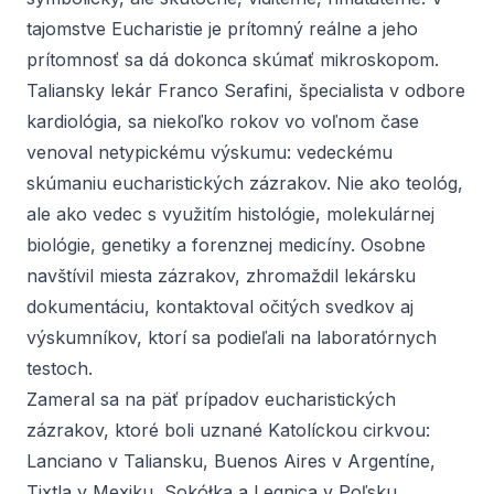
tajomstve Eucharistie je prítomný reálne a jeho
prítomnosť sa dá dokonca skúmať mikroskopom.
Taliansky lekár Franco Serafini, špecialista v odbore
kardiológia, sa niekoľko rokov vo voľnom čase
venoval netypickému výskumu: vedeckému
skúmaniu eucharistických zázrakov. Nie ako teológ,
ale ako vedec s využitím histológie, molekulárnej
biológie, genetiky a forenznej medicíny. Osobne
navštívil miesta zázrakov, zhromaždil lekársku
dokumentáciu, kontaktoval očitých svedkov aj
výskumníkov, ktorí sa podieľali na laboratórnych
testoch.
Zameral sa na päť prípadov eucharistických
zázrakov, ktoré boli uznané Katolíckou cirkvou:
Lanciano v Taliansku, Buenos Aires v Argentíne,
Tixtla v Mexiku, Sokółka a Legnica v Poľsku.