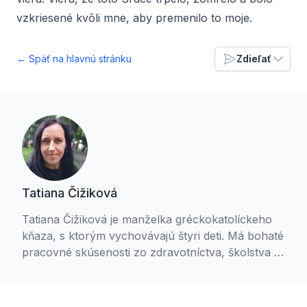
vzkriesené kvôli mne, aby premenilo to moje.
← Späť na hlavnú stránku
Zdieľať
Tatiana Čižiková
Tatiana Čižiková je manželka gréckokatolíckeho
kňaza, s ktorým vychovávajú štyri deti. Má bohaté
pracovné skúsenosti zo zdravotníctva, školstva aj
komerčnej sféry, kde sa stretla s rôznorodými
ľudskými príbehmi. V súčasnosti študuje
counseling na Teologickej fakulte Trnavskej