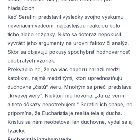
hľadajúcich.
Keď Serafini predstavil výsledky svojho výskumu
neveriacim vedcom, najčastejšou reakciou bolo
ticho alebo rozpaky. Nikto sa doteraz nepokúsil
vyvrátiť jeho argumenty na úrovni faktov či analýz.
Skôr sa objavujú pokusy spochybniť hodnovernosť
odobratých vzoriek.
Prekvapilo ho, že na viac odporu narazil medzi
katolíkmi, najmä medzi tými, ktorí uprednostňujú
duchovne „čistú“ vieru. Mnohým sa prieči predstava
„krvavej viery“. Niektorí mu hovoria: „Ja už verím
a tieto dôkazy nepotrebujem.“ Serafini ich chápe, no
pripomína, že Eucharistia je realita tela aj ducha.
Kristus sa nám neobetoval len duchovne, vydal sa aj
fyzicky.
Eucharistia jazykom vedy