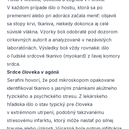
V každom prípade išlo o hostiu, ktorá sa po
premenení alebo pri adorácii začala meniť: objavili
sa stopy krvi, tkaniva, niekedy dokonca aj celé
súvislé vlákna. Vzorky boli odobraté pod dozorom
cirkevných autorít a analyzované v nezávislých
laboratóriách. Výsledky boli vždy rovnaké: išlo
o ľudské srdcové tkanivo (myokard) z ľavej komory
srdca.
Srdce človeka v agónii
Serafini hovorí, že pod mikroskopom opakovane
identifikoval tkanivo s jasnými známkami akútneho
fyzického a psychického stresu. Z lekárskeho
hľadiska išlo o stav typický pre človeka
v extrémnom utrpení, podobný takzvanému
stresovému infarktu, ktorý môže nastať po silnej
traume alebo úzkosti. Výrazná bola pritom infiltrácia