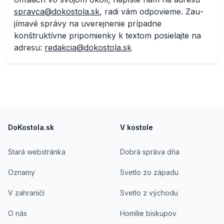
spravca@dokostola.sk
, radi vám odpovieme. Zau­
jímavé správy na uverejnenie prípadne
konštruktívne pripomienky k textom posielajte na
adresu:
redakcia@dokostola.sk
Footer
DoKostola.sk
V kostole
Stará webstránka
Dobrá správa dňa
Oznamy
Svetlo zo západu
V zahraničí
Svetlo z východu
O nás
Homílie biskupov