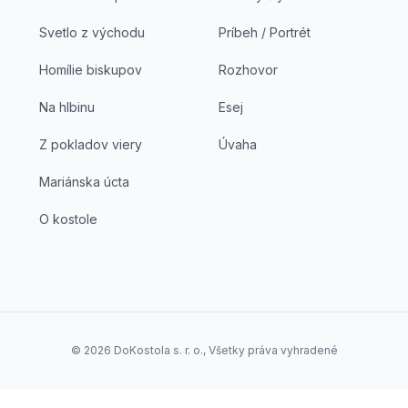
Svetlo z východu
Príbeh / Portrét
Homílie biskupov
Rozhovor
Na hlbinu
Esej
Z pokladov viery
Úvaha
Mariánska úcta
O kostole
©
2026
DoKostola s. r. o., Všetky práva vyhradené