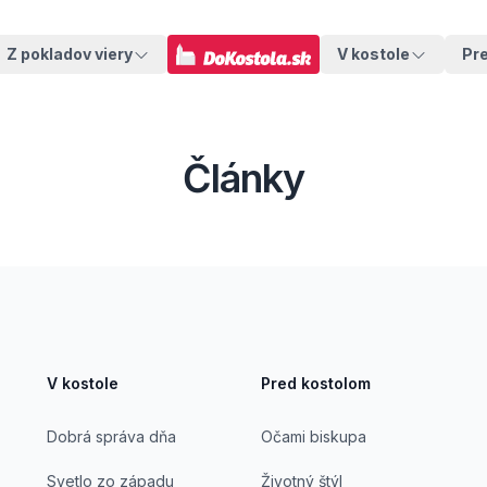
Z pokladov viery
V kostole
Pr
Články
V kostole
Pred kostolom
Dobrá správa dňa
Očami biskupa
Svetlo zo západu
Životný štýl