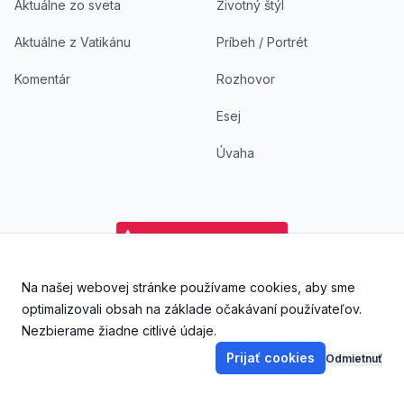
Aktuálne zo sveta
Životný štýl
Aktuálne z Vatikánu
Príbeh / Portrét
Komentár
Rozhovor
Esej
Úvaha
Na našej webovej stránke používame cookies, aby sme
Facebook
Instagram
YouTube
Aplikácia DoKostola - Ap
Aplikácia DoKostol
optimalizovali obsah na základe očakávaní používateľov.
Nezbierame žiadne citlivé údaje.
Prijať cookies
Odmietnuť
©
2026
DoKostola s. r. o., Všetky práva vyhradené