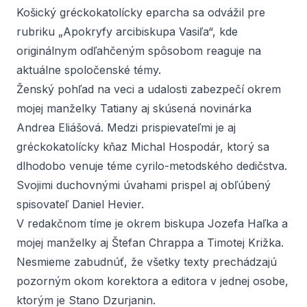
Košický gréckokatolícky eparcha sa odvážil pre
rubriku „Apokryfy arcibiskupa Vasiľa“, kde
originálnym odľahčeným spôsobom reaguje na
aktuálne spoločenské témy.
Ženský pohľad na veci a udalosti zabezpečí okrem
mojej manželky Tatiany aj skúsená novinárka
Andrea Eliášová. Medzi prispievateľmi je aj
gréckokatolícky kňaz Michal Hospodár, ktorý sa
dlhodobo venuje téme cyrilo-metodského dedičstva.
Svojimi duchovnými úvahami prispel aj obľúbený
spisovateľ Daniel Hevier.
V redakčnom tíme je okrem biskupa Jozefa Haľka a
mojej manželky aj Štefan Chrappa a Timotej Križka.
Nesmieme zabudnúť, že všetky texty prechádzajú
pozorným okom korektora a editora v jednej osobe,
ktorým je Stano Dzurjanin.