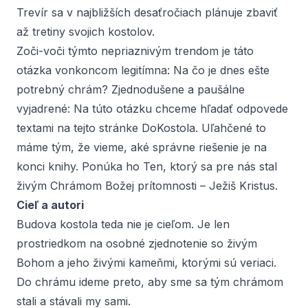
Trevír sa v najbližších desaťročiach plánuje zbaviť
až tretiny svojich kostolov.
Zoči-voči týmto nepriaznivým trendom je táto
otázka vonkoncom legitímna: Na čo je dnes ešte
potrebný chrám? Zjednodušene a paušálne
vyjadrené: Na túto otázku chceme hľadať odpovede
textami na tejto stránke DoKostola. Uľahčené to
máme tým, že vieme, aké správne riešenie je na
konci knihy. Ponúka ho Ten, ktorý sa pre nás stal
živým Chrámom Božej prítomnosti – Ježiš Kristus.
Cieľ a autori
Budova kostola teda nie je cieľom. Je len
prostriedkom na osobné zjednotenie so živým
Bohom a jeho živými kameňmi, ktorými sú veriaci.
Do chrámu ideme preto, aby sme sa tým chrámom
stali a stávali my sami.