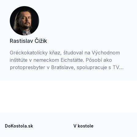
Rastislav Čižik
Gréckokatolícky kňaz, študoval na Východnom
inštitúte v nemeckom Eichstätte. Pôsobí ako
protopresbyter v Bratislave, spolupracuje s TV
Logos, Slovenským rozhlasom a vyučuje
náboženstvo. Ženatý, má štyri deti.
Footer
DoKostola.sk
V kostole