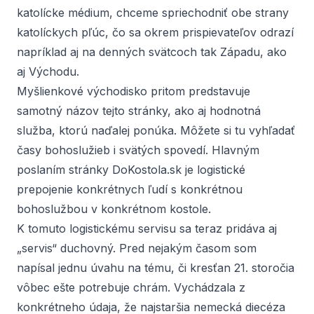
katolícke médium, chceme spriechodniť obe strany
katolíckych pľúc, čo sa okrem prispievateľov odrazí
napríklad aj na denných svätcoch tak Západu, ako
aj Východu.
Myšlienkové východisko pritom predstavuje
samotný názov tejto stránky, ako aj hodnotná
služba, ktorú naďalej ponúka. Môžete si tu vyhľadať
časy bohoslužieb i svätých spovedí. Hlavným
poslaním stránky DoKostola.sk je logistické
prepojenie konkrétnych ľudí s konkrétnou
bohoslužbou v konkrétnom kostole.
K tomuto logistickému servisu sa teraz pridáva aj
„servis“ duchovný. Pred nejakým časom som
napísal jednu úvahu na tému, či kresťan 21. storočia
vôbec ešte potrebuje chrám. Vychádzala z
konkrétneho údaja, že najstaršia nemecká diecéza