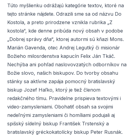
Túto myšlienku odrážajú kategórie textov, ktoré na
tejto stránke nájdete. Odrazili sme sa od názvu Do
Kostola, a preto prirodzene vznikla rubrika „Z
kostola“, kde denne pribúda nový obsah v podobe
„Dobrej správy dňa“, ktorej autormi sú kňazi Mons.
Marián Gavenda, otec Andrej Legutký či misionár
Božieho milosrdenstva kapucín Felix Ján Tkáč.
Nechýba ani pohľad naslovovzatých odborníkov na
Božie slovo, našich biskupov. Do tvorby obsahu
stánky sa aktívne zapája pomocný bratislavský
biskup Jozef Haľko, ktorý je tiež členom
redakčného tímu. Pravidelne prispieva textovými i
video-zamysleniami. Obohatiť obsah sa svojimi
nedeľnými zamysleniami či homíliami podujali aj
spišský sídelný biskup František Trstenský a
bratislavský gréckokatolícky biskup Peter Rusnák.