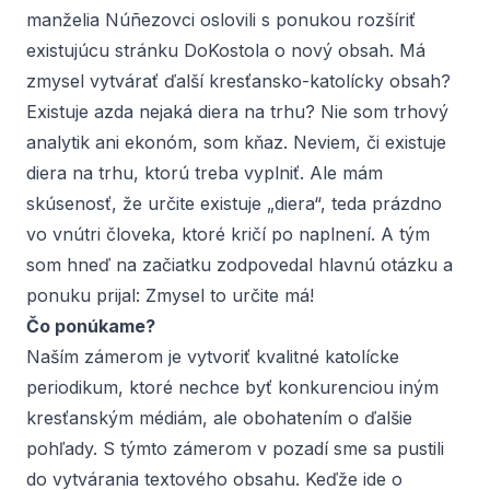
manželia Núñezovci oslovili s ponukou rozšíriť
existujúcu stránku DoKostola o nový obsah. Má
zmysel vytvárať ďalší kresťansko-katolícky obsah?
Existuje azda nejaká diera na trhu? Nie som trhový
analytik ani ekonóm, som kňaz. Neviem, či existuje
diera na trhu, ktorú treba vyplniť. Ale mám
skúsenosť, že určite existuje „diera“, teda prázdno
vo vnútri človeka, ktoré kričí po naplnení. A tým
som hneď na začiatku zodpovedal hlavnú otázku a
ponuku prijal: Zmysel to určite má!
Čo ponúkame?
Naším zámerom je vytvoriť kvalitné katolícke
periodikum, ktoré nechce byť konkurenciou iným
kresťanským médiám, ale obohatením o ďalšie
pohľady. S týmto zámerom v pozadí sme sa pustili
do vytvárania textového obsahu. Keďže ide o