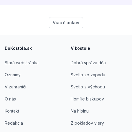
Viac článkov
Footer
DoKostola.sk
V kostole
Stará webstránka
Dobrá správa dňa
Oznamy
Svetlo zo západu
V zahraničí
Svetlo z východu
O nás
Homílie biskupov
Kontakt
Na hlbinu
Redakcia
Z pokladov viery