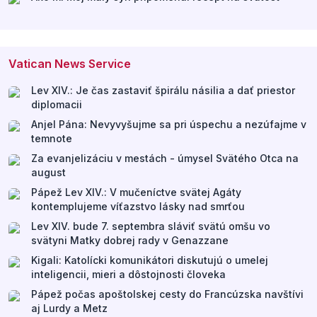
Vatican News Service
Lev XIV.: Je čas zastaviť špirálu násilia a dať priestor
diplomacii
Anjel Pána: Nevyvyšujme sa pri úspechu a nezúfajme v
temnote
Za evanjelizáciu v mestách - úmysel Svätého Otca na
august
Pápež Lev XIV.: V mučeníctve svätej Agáty
kontemplujeme víťazstvo lásky nad smrťou
Lev XIV. bude 7. septembra sláviť svätú omšu vo
svätyni Matky dobrej rady v Genazzane
Kigali: Katolícki komunikátori diskutujú o umelej
inteligencii, mieri a dôstojnosti človeka
Pápež počas apoštolskej cesty do Francúzska navštívi
aj Lurdy a Metz