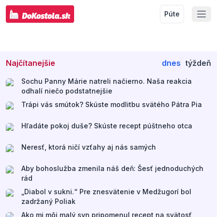
Púte
Najčítanejšie
dnes
týždeň
Sochu Panny Márie natreli načierno. Naša reakcia
odhalí niečo podstatnejšie
Trápi vás smútok? Skúste modlitbu svätého Pátra Pia
Hľadáte pokoj duše? Skúste recept púštneho otca
Neresť, ktorá ničí vzťahy aj nás samých
Aby bohoslužba zmenila náš deň: Šesť jednoduchých
rád
„Diabol v sukni.“ Pre znesvätenie v Medžugorí bol
zadržaný Poliak
Ako mi môj malý syn pripomenul recept na svätosť