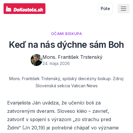
Púte
OČAMI BISKUPA
Keď na nás dýchne sám Boh
Mons. František Trstenský
24. mája 2026
Mons. František Trstenský, spišský diecézny biskup. Zdroj:
Slovenská sekcia Vatican News
Evanjelista Ján uvádza, že učeníci boli za
zatvorenými dverami. Sloveso
kléio
–
zavrieť
,
zatvoriť
v spojení s výrazom „zo strachu pred
Židmi“ (Jn 20,19) je potrebné chápať vo význame