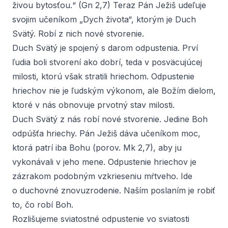
živou bytosťou.“ (Gn 2,7) Teraz Pán Ježiš udeľuje
svojim učeníkom „Dych života“, ktorým je Duch
Svätý. Robí z nich nové stvorenie.
Duch Svätý je spojený s darom odpustenia. Prví
ľudia boli stvorení ako dobrí, teda v posväcujúcej
milosti, ktorú však stratili hriechom. Odpustenie
hriechov nie je ľudským výkonom, ale Božím dielom,
ktoré v nás obnovuje prvotný stav milosti.
Duch Svätý z nás robí nové stvorenie. Jedine Boh
odpúšťa hriechy. Pán Ježiš dáva učeníkom moc,
ktorá patrí iba Bohu (porov. Mk 2,7), aby ju
vykonávali v jeho mene. Odpustenie hriechov je
zázrakom podobným vzkrieseniu mŕtveho. Ide
o duchovné znovuzrodenie. Naším poslaním je robiť
to, čo robí Boh.
Rozlišujeme sviatostné odpustenie vo sviatosti