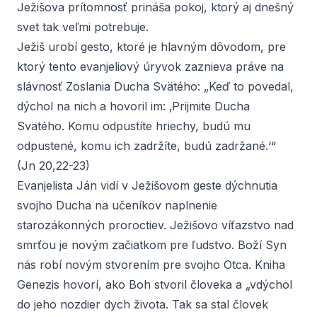
Ježišova prítomnosť prináša pokoj, ktorý aj dnešný
svet tak veľmi potrebuje.
Ježiš urobí gesto, ktoré je hlavným dôvodom, pre
ktorý tento evanjeliový úryvok zaznieva práve na
slávnosť Zoslania Ducha Svätého: „Keď to povedal,
dýchol na nich a hovoril im: ‚Prijmite Ducha
Svätého. Komu odpustíte hriechy, budú mu
odpustené, komu ich zadržíte, budú zadržané.‘“
(Jn 20,22-23)
Evanjelista Ján vidí v Ježišovom geste dýchnutia
svojho Ducha na učeníkov naplnenie
starozákonných proroctiev. Ježišovo víťazstvo nad
smrťou je novým začiatkom pre ľudstvo. Boží Syn
nás robí novým stvorením pre svojho Otca. Kniha
Genezis hovorí, ako Boh stvoril človeka a „vdýchol
do jeho nozdier dych života. Tak sa stal človek