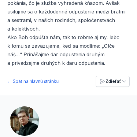
pokánia, čo je služba vyhradená kňazom. Avšak
usilujme sa o každodenné odpustenie medzi bratmi
a sestrami, v našich rodinách, spoločenstvách
a kolektívoch.
Ako Boh odpúšťa nám, tak to robme aj my, lebo
k tomu sa zaväzujeme, keď sa modlíme: „Otče
náš…“ Prinášajme dar odpustenia druhým
a privádzajme druhých k daru odpustenia.
← Späť na hlavnú stránku
Zdieľať