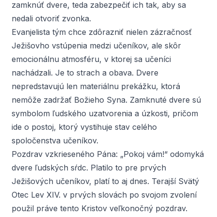
zamknúť
dvere, teda zabezpečiť ich tak, aby sa
nedali otvoriť zvonka.
Evanjelista tým chce zdôrazniť nielen zázračnosť
Ježišovho vstúpenia medzi učeníkov, ale skôr
emocionálnu atmosféru, v ktorej sa učeníci
nachádzali. Je to strach a obava. Dvere
nepredstavujú len materiálnu prekážku, ktorá
nemôže zadržať Božieho Syna. Zamknuté dvere sú
symbolom ľudského uzatvorenia a úzkosti, pričom
ide o postoj, ktorý vystihuje stav celého
spoločenstva učeníkov.
Pozdrav vzkrieseného Pána: „Pokoj vám!“ odomyká
dvere ľudských sŕdc. Platilo to pre prvých
Ježišových učeníkov, platí to aj dnes. Terajší Svätý
Otec Lev XIV. v prvých slovách po svojom zvolení
použil práve tento Kristov veľkonočný pozdrav.