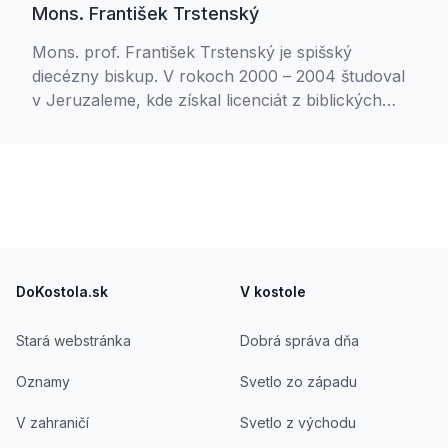
Mons. František Trstenský
Mons. prof. František Trstenský je spišský
diecézny biskup. V rokoch 2000 – 2004 študoval
v Jeruzaleme, kde získal licenciát z biblických
vied a archeológie. V roku 2006 získal doktorát z
biblickej teológie na Pápežskej teologickej
akadémii v Krakove, v roku 2008 sa habilitoval na
docenta a Teologickej fakulte Katolíckej univerzity
v Ružomberku a v roku 2015 ho prezident SR
vymenoval za profesora. Od roku 2004 prednáša
Footer
biblické predmety na Teologickom inštitúte
Teologickej fakulty Katolíckej univerzity a v
DoKostola.sk
V kostole
Kňazskom seminári biskupa Jána Vojtaššáka v
Spišskej Kapitule. Aktívne publikuje a
Stará webstránka
Dobrá správa dňa
spolupracuje s Rádiom Lumen a TV Lux v oblasti
Oznamy
Svetlo zo západu
biblickej problematiky.
V zahraničí
Svetlo z východu