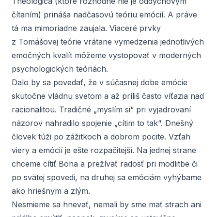
Theologica
(ktoré rozhodne nie je oddychovým
čítaním) prináša nadčasovú teóriu emócií. A práve
tá ma mimoriadne zaujala. Viaceré prvky
z Tomášovej teórie vrátane vymedzenia jednotlivých
emočných kvalít môžeme vystopovať v moderných
psychologických teóriách.
Dalo by sa povedať, že v súčasnej dobe emócie
skutočne vládnu svetom a až príliš často víťazia nad
racionalitou. Tradičné „myslím si“ pri vyjadrovaní
názorov nahradilo spojenie „cítim to tak“. Dnešný
človek túži po zážitkoch a dobrom pocite. Vzťah
viery a emócií je ešte rozpačitejší. Na jednej strane
chceme cítiť Boha a prežívať radosť pri modlitbe či
po svätej spovedi, na druhej sa emóciám vyhýbame
ako hriešnym a zlým.
Nesmieme sa hnevať, nemali by sme mať strach ani