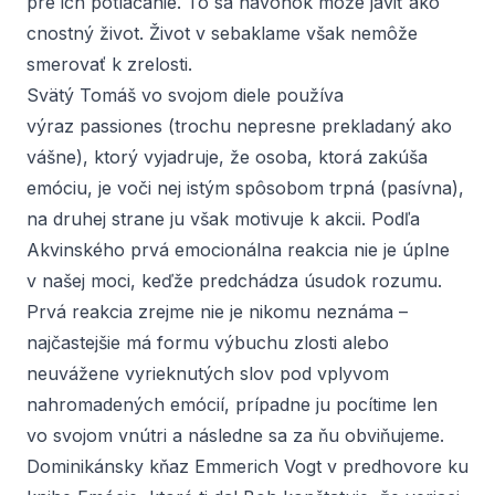
pre ich potláčanie. To sa navonok môže javiť ako
cnostný život. Život v sebaklame však nemôže
smerovať k zrelosti.
Svätý Tomáš vo svojom diele používa
výraz
passiones
(trochu nepresne prekladaný ako
vášne), ktorý vyjadruje, že osoba, ktorá zakúša
emóciu, je voči nej istým spôsobom trpná (pasívna),
na druhej strane ju však motivuje k akcii. Podľa
Akvinského prvá emocionálna reakcia nie je úplne
v našej moci, keďže predchádza úsudok rozumu.
Prvá reakcia zrejme nie je nikomu neznáma –
najčastejšie má formu výbuchu zlosti alebo
neuvážene vyrieknutých slov pod vplyvom
nahromadených emócií, prípadne ju pocítime len
vo svojom vnútri a následne sa za ňu obviňujeme.
Dominikánsky kňaz Emmerich Vogt v predhovore ku