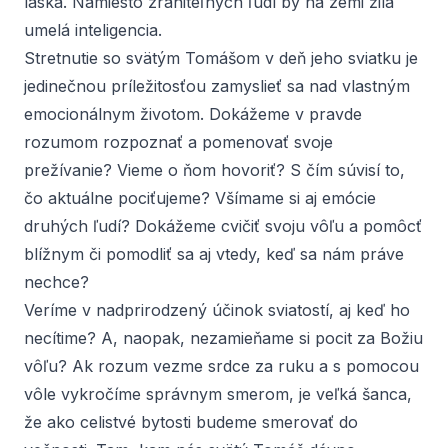
láska. Namiesto zraniteľných ľudí by na zemi žila
umelá inteligencia.
Stretnutie so svätým Tomášom v deň jeho sviatku je
jedinečnou príležitosťou zamyslieť sa nad vlastným
emocionálnym životom. Dokážeme v pravde
rozumom rozpoznať a pomenovať svoje
prežívanie? Vieme o ňom hovoriť? S čím súvisí to,
čo aktuálne pociťujeme? Všímame si aj emócie
druhých ľudí? Dokážeme cvičiť svoju vôľu a pomôcť
blížnym či pomodliť sa aj vtedy, keď sa nám práve
nechce?
Veríme v nadprirodzený účinok sviatostí, aj keď ho
necítime? A, naopak, nezamieňame si pocit za Božiu
vôľu? Ak rozum vezme srdce za ruku a s pomocou
vôle vykročíme správnym smerom, je veľká šanca,
že ako celistvé bytosti budeme smerovať do