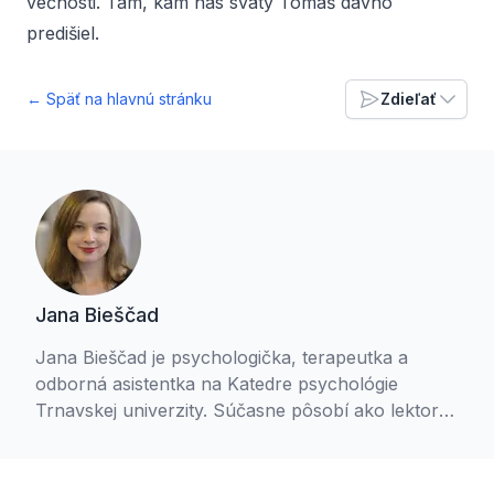
večnosti. Tam, kam nás svätý Tomáš dávno
predišiel.
← Späť na hlavnú stránku
Zdieľať
Jana Bieščad
Jana Bieščad je psychologička, terapeutka a
odborná asistentka na Katedre psychológie
Trnavskej univerzity. Súčasne pôsobí ako lektorka
kurzov v Duchovnom centre Lukov dvor a venuje
sa prednáškovej činnosti. Človeka vníma ako
trojdimenzionálnu bytosť a je presvedčená, že