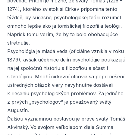
povedať. Pritom je možné, že svätý Tomáš (1225 –
1274), ktorého sviatok si Cirkev pripomína tento
týždeň, by súčasnej psychologickej teórii rozumel
omnoho lepšie ako ja tomistickej filozofii a teológii.
Napriek tomu verím, že by to bolo obohacujúce
stretnutie.
Psychológia je mladá veda (oficiálne vznikla v roku
1879), avšak učebnice dejín psychológie poukazujú
na jej spoločnú históriu s filozofiou a sčasti i
s teológiou. Mnohí cirkevní otcovia sa popri riešení
ústredných otázok viery nevyhnutne dostávali
k riešeniu psychologických problémov. Za jedného
z prvých „psychológov“ je považovaný
svätý
Augustín
.
Ďalšou významnou postavou je práve svätý Tomáš
Akvinský. Vo svojom veľkolepom diele
Summa