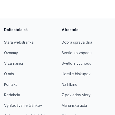
psychologická veda nevylučuje pohľad viery . V
manželstve s gréckokatolíkom sa snaží spájať
západ s východom a rozum so srdcom.
Footer
DoKostola.sk
V kostole
Stará webstránka
Dobrá správa dňa
Oznamy
Svetlo zo západu
V zahraničí
Svetlo z východu
O nás
Homílie biskupov
Kontakt
Na hlbinu
Redakcia
Z pokladov viery
Vyhľadávanie článkov
Mariánska úcta