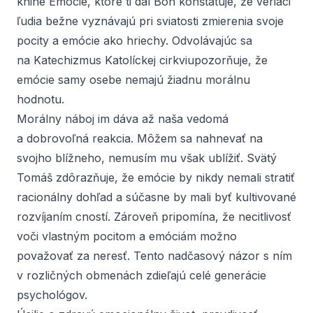
knihe
Emócie, ktoré ti dal Boh
konštatuje, že veriaci
ľudia bežne vyznávajú pri sviatosti zmierenia svoje
pocity a emócie ako hriechy. Odvolávajúc sa
na
Katechizmus Katolíckej cirkvi
upozorňuje, že
emócie samy osebe nemajú žiadnu morálnu
hodnotu.
Morálny náboj im dáva až naša vedomá
a dobrovoľná reakcia. Môžem sa nahnevať na
svojho blížneho, nemusím mu však ublížiť. Svätý
Tomáš zdôrazňuje, že emócie by nikdy nemali stratiť
racionálny dohľad a súčasne by mali byť kultivované
rozvíjaním cností. Zároveň pripomína, že necitlivosť
voči vlastným pocitom a emóciám možno
považovať za neresť. Tento nadčasový názor s ním
v rozličných obmenách zdieľajú celé generácie
psychológov.