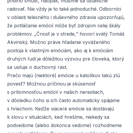
pridlho smútiť, naopak, musíme sa ustavične
radovať. Nie vždy je to také jednoduché. Odborníci
v oblasti telesného i duševného zdravia upozorňujú,
že potláčanie emócií môže byť zdrojom celej škály
problémov. „Čnosť je v strede,“ hovorí svätý Tomáš
Akvinský. Možno práve hľadanie vyváženého
postoja k vlastným emóciám, ako aj k emóciám
druhých ľudí je dôležitou výzvou pre človeka, ktorý
sa usiluje o duchovný rast.
Prečo majú (niektoré) emócie u katolíkov takú zlú
povesť? Možnou príčinou je skúsenosť
s prítomnosťou emócií v našich nerestiach,
v dôsledku čoho si ich často automaticky spájame
s hriechom. Keďže viaceré emócie sa dostávajú
k slovu v situáciách, keď hrešíme, niekedy sa
podvedome (alebo dokonca vedome) rozhodneme