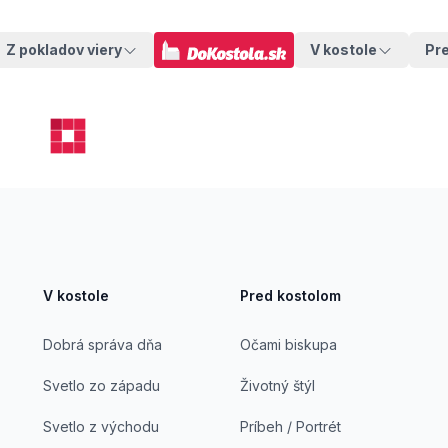
Z pokladov viery
V kostole
Pr
V kostole
Pred kostolom
Dobrá správa dňa
Očami biskupa
Svetlo zo západu
Životný štýl
Svetlo z východu
Príbeh / Portrét