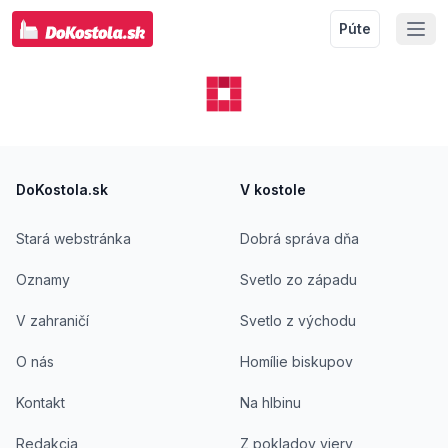
Púte
Footer
DoKostola.sk
V kostole
Stará webstránka
Dobrá správa dňa
Oznamy
Svetlo zo západu
V zahraničí
Svetlo z východu
O nás
Homílie biskupov
Kontakt
Na hlbinu
Redakcia
Z pokladov viery