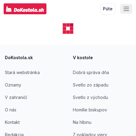
Púte
Footer
DoKostola.sk
V kostole
Stará webstránka
Dobrá správa dňa
Oznamy
Svetlo zo západu
V zahraničí
Svetlo z východu
O nás
Homílie biskupov
Kontakt
Na hlbinu
Redakcia
Z pokladov viery