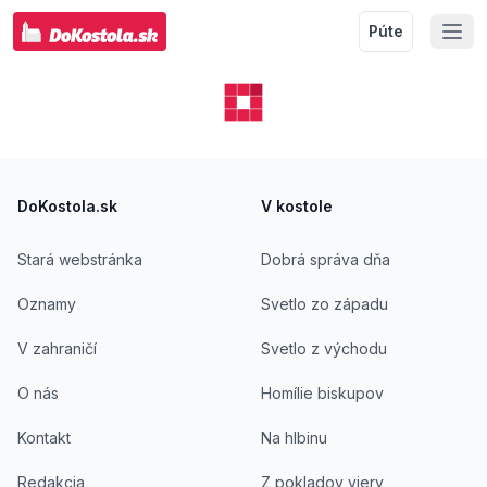
Púte
Footer
DoKostola.sk
V kostole
Stará webstránka
Dobrá správa dňa
Oznamy
Svetlo zo západu
V zahraničí
Svetlo z východu
O nás
Homílie biskupov
Kontakt
Na hlbinu
Redakcia
Z pokladov viery