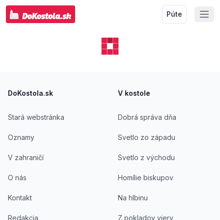
Púte
Footer
DoKostola.sk
V kostole
Stará webstránka
Dobrá správa dňa
Oznamy
Svetlo zo západu
V zahraničí
Svetlo z východu
O nás
Homílie biskupov
Kontakt
Na hlbinu
Redakcia
Z pokladov viery