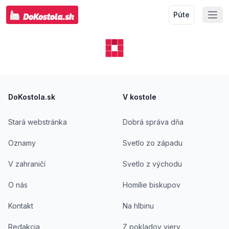
Púte
Footer
DoKostola.sk
V kostole
Stará webstránka
Dobrá správa dňa
Oznamy
Svetlo zo západu
V zahraničí
Svetlo z východu
O nás
Homílie biskupov
Kontakt
Na hlbinu
Redakcia
Z pokladov viery