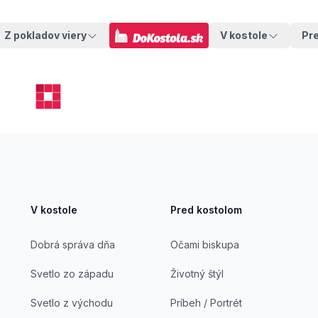
Z pokladov viery
V kostole
Pr
V kostole
Pred kostolom
Dobrá správa dňa
Očami biskupa
Svetlo zo západu
Životný štýl
Svetlo z východu
Príbeh / Portrét