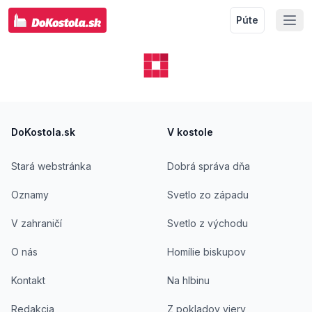
Púte
Footer
DoKostola.sk
V kostole
Stará webstránka
Dobrá správa dňa
Oznamy
Svetlo zo západu
V zahraničí
Svetlo z východu
O nás
Homílie biskupov
Kontakt
Na hlbinu
Redakcia
Z pokladov viery