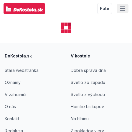
Púte
Footer
DoKostola.sk
V kostole
Stará webstránka
Dobrá správa dňa
Oznamy
Svetlo zo západu
V zahraničí
Svetlo z východu
O nás
Homílie biskupov
Kontakt
Na hlbinu
Redakcia
Z pokladov viery