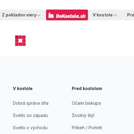
Z pokladov viery
V kostole
Pr
V kostole
Pred kostolom
Dobrá správa dňa
Očami biskupa
Svetlo zo západu
Životný štýl
Svetlo z východu
Príbeh / Portrét