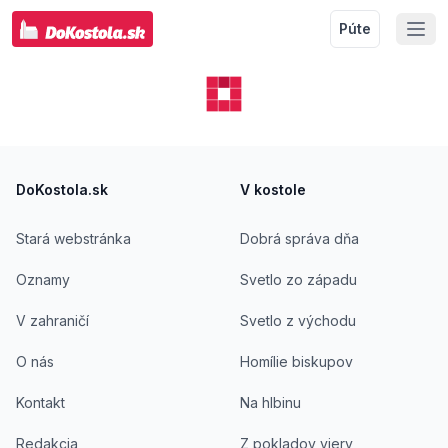
Púte
Footer
DoKostola.sk
V kostole
Stará webstránka
Dobrá správa dňa
Oznamy
Svetlo zo západu
V zahraničí
Svetlo z východu
O nás
Homílie biskupov
Kontakt
Na hlbinu
Redakcia
Z pokladov viery