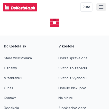
Púte
Footer
DoKostola.sk
V kostole
Stará webstránka
Dobrá správa dňa
Oznamy
Svetlo zo západu
V zahraničí
Svetlo z východu
O nás
Homílie biskupov
Kontakt
Na hlbinu
Redakcia
Z pokladov viery