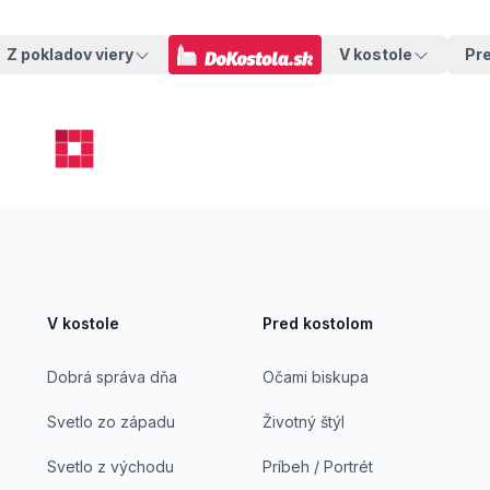
Z pokladov viery
V kostole
Pr
V kostole
Pred kostolom
Dobrá správa dňa
Očami biskupa
Svetlo zo západu
Životný štýl
Svetlo z východu
Príbeh / Portrét