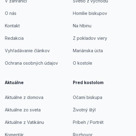
V zahraničí
Svetlo z východu
O nás
Homílie biskupov
Kontakt
Na hlbinu
Redakcia
Z pokladov viery
Vyhľadávanie článkov
Mariánska úcta
Ochrana osobných údajov
O kostole
Aktuálne
Pred kostolom
Aktuálne z domova
Očami biskupa
Aktuálne zo sveta
Životný štýl
Aktuálne z Vatikánu
Príbeh / Portrét
Komentár
Rozhovor