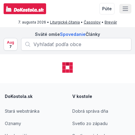
Púte
7. augusta 2026
•
Liturgické čítania
•
Časoslov
•
Breviár
Sväté omše
Spovedanie
Články
Aug
7
Footer
DoKostola.sk
V kostole
Stará webstránka
Dobrá správa dňa
Oznamy
Svetlo zo západu