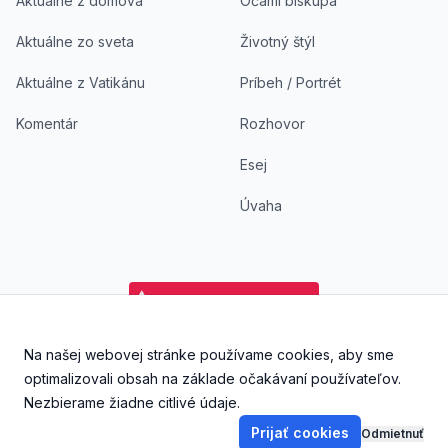
Aktuálne z domova
Očami biskupa
Aktuálne zo sveta
Životný štýl
Aktuálne z Vatikánu
Príbeh / Portrét
Komentár
Rozhovor
Esej
Úvaha
Na našej webovej stránke používame cookies, aby sme
Facebook
Instagram
YouTube
Aplikácia DoKostola - Ap
Aplikácia DoKostol
optimalizovali obsah na základe očakávaní používateľov.
Nezbierame žiadne citlivé údaje.
Prijať cookies
Odmietnuť