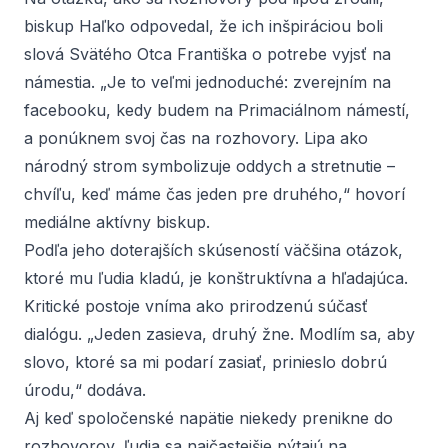
biskup Haľko odpovedal, že ich inšpiráciou boli
slová Svätého Otca Františka o potrebe vyjsť na
námestia. „Je to veľmi jednoduché: zverejním na
facebooku, kedy budem na Primaciálnom námestí,
a ponúknem svoj čas na rozhovory. Lipa ako
národný strom symbolizuje oddych a stretnutie –
chvíľu, keď máme čas jeden pre druhého,“ hovorí
mediálne aktívny biskup.
Podľa jeho doterajších skúseností väčšina otázok,
ktoré mu ľudia kladú, je konštruktívna a hľadajúca.
Kritické postoje vníma ako prirodzenú súčasť
dialógu. „Jeden zasieva, druhý žne. Modlím sa, aby
slovo, ktoré sa mi podarí zasiať, prinieslo dobrú
úrodu,“ dodáva.
Aj keď spoločenské napätie niekedy prenikne do
rozhovorov, ľudia sa najčastejšie pýtajú na