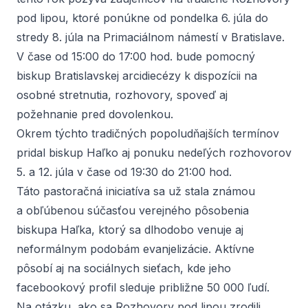
pod lipou
, ktoré ponúkne od pondelka 6. júla do
stredy 8. júla na Primaciálnom námestí v Bratislave.
V čase od 15:00 do 17:00 hod. bude pomocný
biskup Bratislavskej arcidiecézy k dispozícii na
osobné stretnutia, rozhovory, spoveď aj
požehnanie pred dovolenkou.
Okrem týchto tradičných popoludňajších termínov
pridal biskup Haľko aj ponuku nedeľých rozhovorov
5. a 12. júla v čase od 19:30 do 21:00 hod.
Táto pastoračná iniciatíva sa už stala známou
a obľúbenou súčasťou verejného pôsobenia
biskupa Haľka, ktorý sa dlhodobo venuje aj
neformálnym podobám evanjelizácie. Aktívne
pôsobí aj na sociálnych sieťach, kde jeho
facebookový profil sleduje približne 50 000 ľudí.
Na otázku, ako sa
Rozhovory pod lipou
zrodili,