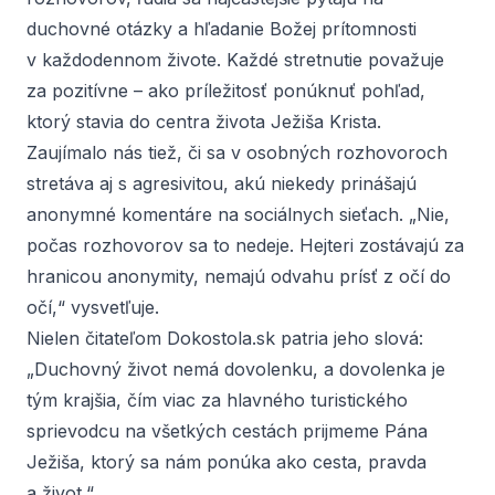
duchovné otázky a hľadanie Božej prítomnosti
v každodennom živote. Každé stretnutie považuje
za pozitívne – ako príležitosť ponúknuť pohľad,
ktorý stavia do centra života Ježiša Krista.
Zaujímalo nás tiež, či sa v osobných rozhovoroch
stretáva aj s agresivitou, akú niekedy prinášajú
anonymné komentáre na sociálnych sieťach. „Nie,
počas rozhovorov sa to nedeje. Hejteri zostávajú za
hranicou anonymity, nemajú odvahu prísť z očí do
očí,“ vysvetľuje.
Nielen čitateľom Dokostola.sk patria jeho slová:
„Duchovný život nemá dovolenku, a dovolenka je
tým krajšia, čím viac za hlavného turistického
sprievodcu na všetkých cestách prijmeme Pána
Ježiša, ktorý sa nám ponúka ako cesta, pravda
a život.“