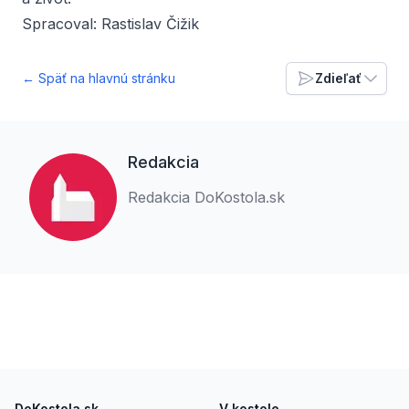
Spracoval: Rastislav Čižik
← Späť na hlavnú stránku
Zdieľať
Redakcia
Redakcia DoKostola.sk
Footer
DoKostola.sk
V kostole