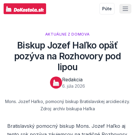
Púte
AKTUÁLNE Z DOMOVA
Biskup Jozef Haľko opäť
pozýva na Rozhovory pod
lipou
Redakcia
6. júla 2026
Mons. Jozef Haľko, pomocný biskup Bratislavskej arcidiecézy.
Zdroj: archív biskupa Haľka
Bratislavský pomocný biskup Mons. Jozef Haľko aj
tento rok pozýva záujemcov na tradičné
Rozhovory