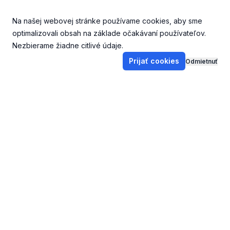
Na našej webovej stránke používame cookies, aby sme
optimalizovali obsah na základe očakávaní používateľov.
Nezbierame žiadne citlivé údaje.
Prijať cookies
Odmietnuť
Footer
DoKostola.sk
V kostole
Stará webstránka
Dobrá správa dňa
Oznamy
Svetlo zo západu