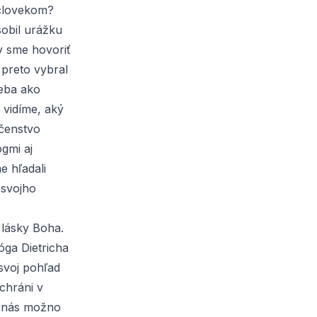
 človekom?
obil urážku
y sme hovoriť
 preto vybral
seba ako
 vidíme, aký
ečenstvo
gmi aj
e hľadali
 svojho
 lásky Boha.
ga Dietricha
svoj pohľad
chráni v
že nás možno