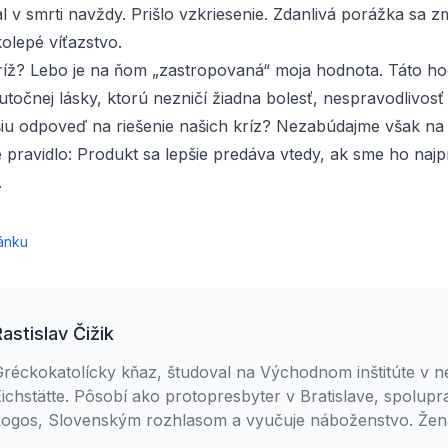
l v smrti navždy. Prišlo vzkriesenie. Zdanlivá porážka sa z
olepé víťazstvo.
ríž? Lebo je na ňom „zastropovaná“ moja hodnota. Táto hod
točnej lásky, ktorú nezničí žiadna bolesť, nespravodlivosť 
iu odpoveď na riešenie našich kríz? Nezabúdajme však na 
pravidlo: Produkt sa lepšie predáva vtedy, ak sme ho najp
.
ánku
Rastislav Čižik
Gréckokatolícky kňaz, študoval na Východnom inštitúte v
ichstätte. Pôsobí ako protopresbyter v Bratislave, spolupr
ogos, Slovenským rozhlasom a vyučuje náboženstvo. Ženatý