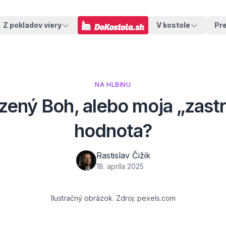
Z pokladov viery
V kostole
Pr
NA HLBINU
azený Boh, alebo moja „zas
hodnota?
Rastislav Čižik
18. apríla 2025
Ilustračný obrázok. Zdroj: pexels.com