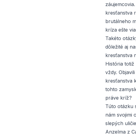
záujemcovia. 
kresťanstva 
brutálneho m
kríza ešte vi
Takéto otázk
dôležité aj n
kresťanstva 
História toti
vždy. Objavil
kresťanstva k
tohto zamysl
práve kríž?
Túto otázku s
nám svojimi 
slepých uliči
Anzelma z Can