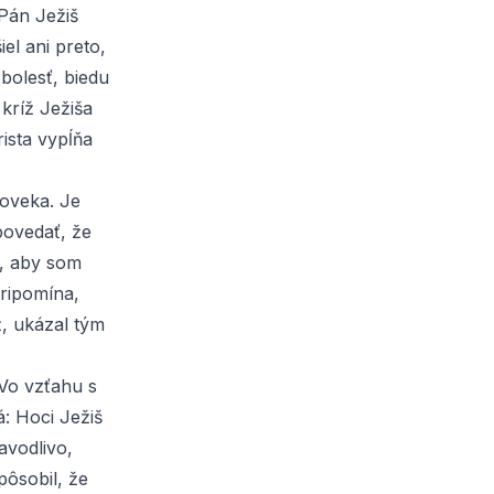
 Pán Ježiš
el ani preto,
 bolesť, biedu
 kríž Ježiša
rista vypĺňa
loveka. Je
ovedať, že
o, aby som
pripomína,
, ukázal tým
Vo vzťahu s
: Hoci Ježiš
vodlivo,
pôsobil, že