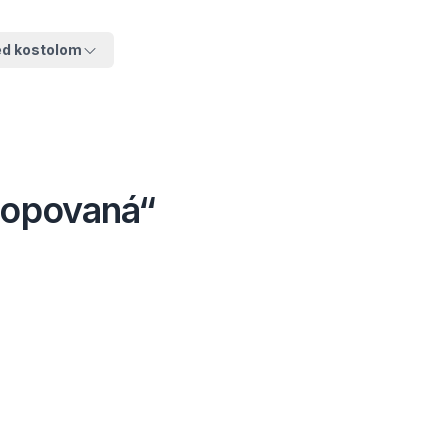
ed kostolom
tropovaná“