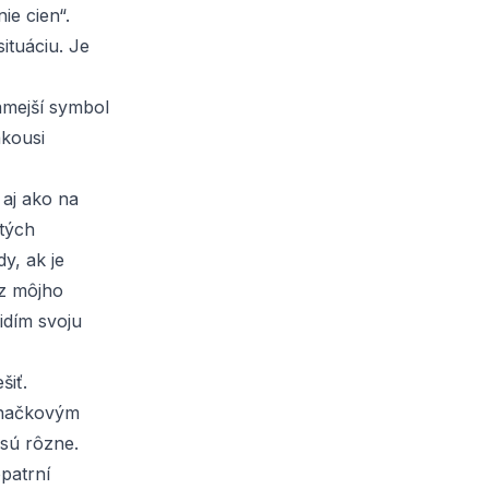
ie cien“.
ituáciu. Je
ámejší symbol
akousi
aj ako na
 tých
y, ak je
 z môjho
idím svoju
šiť.
značkovým
 sú rôzne.
opatrní