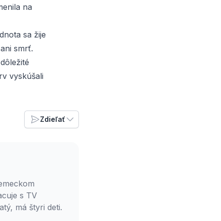
menila na
nota sa žije
ani smrť.
dôležité
rv vyskúšali
Zdieľať
 nemeckom
acuje s TV
, má štyri deti.