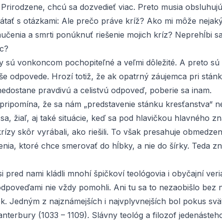
Prirodzene, chcú sa dozvedieť viac. Preto musia obsluhujú
rátať s otázkami: Ale prečo práve kríž? Ako mi môže nejaký
učenia a smrti ponúknuť riešenie mojich kríz? Neprehĺbi s
ac?
y sú vonkoncom pochopiteľné a veľmi dôležité. A preto sú
aše odpovede. Hrozí totiž, že ak opatrný záujemca pri stán
nedostane pravdivú a celistvú odpoveď, poberie sa inam.
ž pripomína, že sa nám „predstavenie stánku kresťanstva“ n
i sa, žiaľ, aj také situácie, keď sa pod hlavičkou hlavného z
rízy skôr vyrábali, ako riešili. To však presahuje obmedz
enia, ktoré chce smerovať do hĺbky, a nie do šírky. Teda z
i pred nami kládli mnohí špičkoví teológovia i obyčajní veria
odpoveďami nie vždy pomohli. Ani tu sa to nezaobišlo bez 
ek. Jedným z najznámejších i najvplyvnejších bol pokus sv
terbury (1033 – 1109). Slávny teológ a filozof jedenásteho