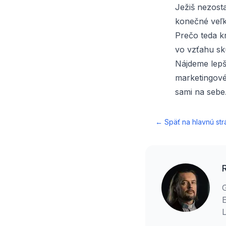
Ježiš nezosta
konečné veľk
Prečo teda k
vo vzťahu sku
Nájdeme lepš
marketingové 
sami na sebe
← Späť na hlavnú str
E
L