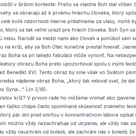
položil v širšom kontexte: Prečo sa vlastne Boh stal vôbec
ahy sa obracajú až k prvému hriechu človeka, ktorý spôs
celé kvôli názornosti mierne pritiahneme za vlasy, mohli b
, ktorý sa tak veľmi urazil pre hriech človeka. Boh Syn sa
 misiu. Narodil sa medzi nami ako človek a ponúkol sám 
u na kríži, aby sa Boh Otec konečne prestal hnevať. Jasne
raz Boha sa pri takejto fabulácii môže vynoriť. Na nebezp
rikatúry obrazu Boha preto upozorňoval spolu s inými teoló
ež Benedikt XVI. Tento obraz by sme však vo Svätom písm
redsa nájdeme obraz Boha, „ktorý tak miloval svet, že dal
o Syna…“ (Jn 3,16).
Kristov kríž? V prvom rade ho môžeme vnímať ako zjavenie
len ťažko chápe často spomínaná skúsenosť známeho teoló
ktorý pár dní pred smrťou v koncentračnom tábore opísal 
Boh možno vždy nezachraňuje od utrpenia, ale vždy nás za
ás vždy neuchráni od bolesti, ale zachráni nás v bolesti; 