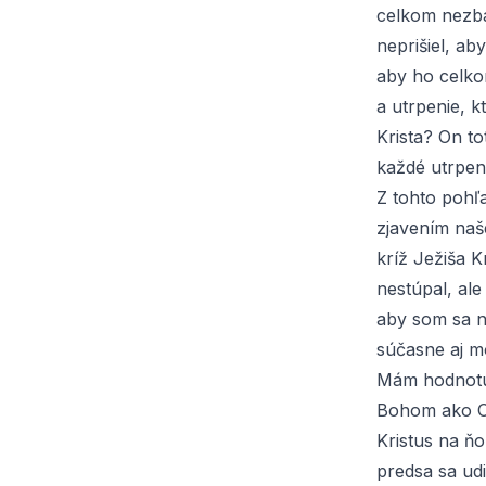
celkom nezba
neprišiel, ab
aby ho celkom
a utrpenie, k
Krista? On to
každé utrpen
Z tohto pohľ
zjavením naš
kríž Ježiša K
nestúpal, ale
aby som sa n
súčasne aj m
Mám hodnotu 
Bohom ako Ot
Kristus na ň
predsa sa udi