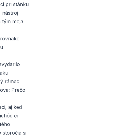
ci pri stánku
 nástroj
a tým moja
 rovnako
ku
evydarilo
naku
ený rámec
nova: Prečo
ci, aj keď
nehôd či
ätého
 storočia si