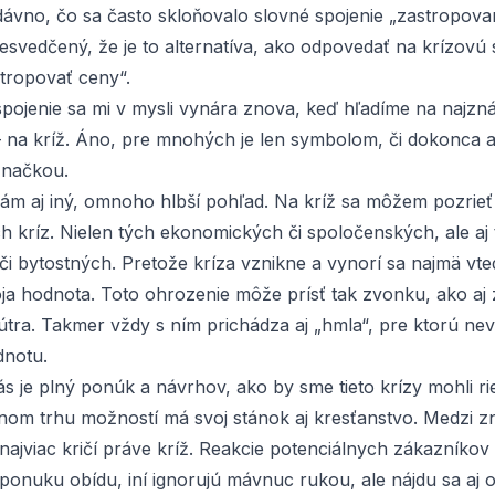
 dávno, čo sa často skloňovalo slovné spojenie „zastropovan
esvedčený, že je to alternatíva, ako odpovedať na krízovú s
tropovať ceny“.
spojenie sa mi v mysli vynára znova, keď hľadíme na najzn
– na kríž. Áno, pre mnohých je len symbolom, či dokonca 
načkou.
m aj iný, omnoho hlbší pohľad. Na kríž sa môžem pozrieť 
ch kríz. Nielen tých ekonomických či spoločenských, ale aj
i bytostných. Pretože kríza vznikne a vynorí sa najmä vted
a hodnota. Toto ohrozenie môže prísť tak zvonku, ako aj
útra. Takmer vždy s ním prichádza aj „hmla“, pre ktorú nev
dnotu.
s je plný ponúk a návrhov, ako by sme tieto krízy mohli rie
nom trhu možností má svoj stánok aj kresťanstvo. Medzi 
ajviac kričí práve kríž. Reakcie potenciálnych zákazníkov
 ponuku obídu, iní ignorujú mávnuc rukou, ale nájdu sa aj 