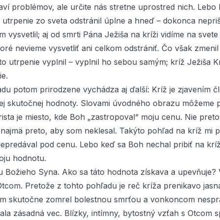
ví problémov, ale určite nás stretne uprostred nich. Lebo
y utrpenie zo sveta odstránil úplne a hneď – dokonca nepriši
 vysvetlil; aj od smrti Pána Ježiša na kríži vidíme na svete
toré nevieme vysvetliť ani celkom odstrániť. Čo však zmenil
to utrpenie vyplnil – vyplnil ho sebou samým; kríž Ježiša K
ie.
adu potom prirodzene vychádza aj ďalší: Kríž je zjavením č
ej skutočnej hodnoty. Slovami úvodného obrazu môžeme p
rista je miesto, kde Boh „zastropoval“ moju cenu. Nie pret
 najmä preto, aby som neklesal. Takýto pohľad na kríž mi 
epredával pod cenu. Lebo keď sa Boh nechal pribiť na kríž
oju hodnotu.
Božieho Syna. Ako sa táto hodnota získava a upevňuje? 
com. Pretože z tohto pohľadu je reč kríža prenikavo jasná
om skutočne zomrel bolestnou smrťou a vonkoncom nespra
ala zásadná vec. Blízky, intímny, bytostný vzťah s Otcom s