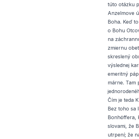
túto otázku 
Anzelmove úv
Boha. Keď to 
o Bohu Otcovi
na záchrannú
zmiernu obet
skreslený ob
výslednej ka
emeritný páp
márne. Tam p
jednorodenéh
Čím je teda 
Bez toho sa 
Bonhöffera, 
slovami, že 
utrpení; že n