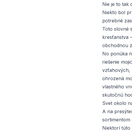
Nie je to tak
Niekto bol pr
potrebné zas
Toto slovné 
kresťanstva 
obchodnou z
No ponúka ná
riešenie moji
vzťahových, č
ohrozená moj
vlastného vn
skutočnú ho
Svet okolo ná
A na presýte
sortimentom n
Niektorí túto