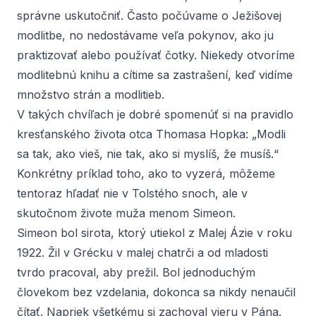
správne uskutočniť. Často počúvame o Ježišovej
modlitbe, no nedostávame veľa pokynov, ako ju
praktizovať alebo používať čotky. Niekedy otvoríme
modlitebnú knihu a cítime sa zastrašení, keď vidíme
množstvo strán a modlitieb.
V takých chvíľach je dobré spomenúť si na pravidlo
kresťanského života otca Thomasa Hopka: „Modli
sa tak, ako vieš, nie tak, ako si myslíš, že musíš.“
Konkrétny príklad toho, ako to vyzerá, môžeme
tentoraz hľadať nie v Tolstého snoch, ale v
skutočnom živote muža menom Simeon.
Simeon bol sirota, ktorý utiekol z Malej Ázie v roku
1922. Žil v Grécku v malej chatrči a od mladosti
tvrdo pracoval, aby prežil. Bol jednoduchým
človekom bez vzdelania, dokonca sa nikdy nenaučil
čítať. Napriek všetkému si zachoval vieru v Pána.