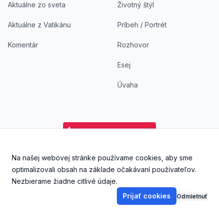
Aktuálne zo sveta
Životný štýl
Aktuálne z Vatikánu
Príbeh / Portrét
Komentár
Rozhovor
Esej
Úvaha
Na našej webovej stránke používame cookies, aby sme
Facebook
Instagram
YouTube
Aplikácia DoKostola - Ap
Aplikácia DoKostol
optimalizovali obsah na základe očakávaní používateľov.
Nezbierame žiadne citlivé údaje.
Prijať cookies
Odmietnuť
©
2026
DoKostola s. r. o., Všetky práva vyhradené