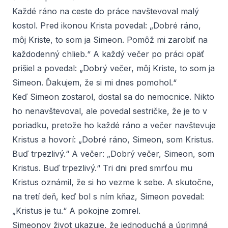
Každé ráno na ceste do práce navštevoval malý
kostol. Pred ikonou Krista povedal: „Dobré ráno,
môj Kriste, to som ja Simeon. Pomôž mi zarobiť na
každodenný chlieb.“ A každý večer po práci opäť
prišiel a povedal: „Dobrý večer, môj Kriste, to som ja
Simeon. Ďakujem, že si mi dnes pomohol.“
Keď Simeon zostarol, dostal sa do nemocnice. Nikto
ho nenavštevoval, ale povedal sestričke, že je to v
poriadku, pretože ho každé ráno a večer navštevuje
Kristus a hovorí: „Dobré ráno, Simeon, som Kristus.
Buď trpezlivý.“ A večer: „Dobrý večer, Simeon, som
Kristus. Buď trpezlivý.“ Tri dni pred smrťou mu
Kristus oznámil, že si ho vezme k sebe. A skutočne,
na tretí deň, keď bol s ním kňaz, Simeon povedal:
„Kristus je tu.“ A pokojne zomrel.
Simeonov život ukazuje, že jednoduchá a úprimná