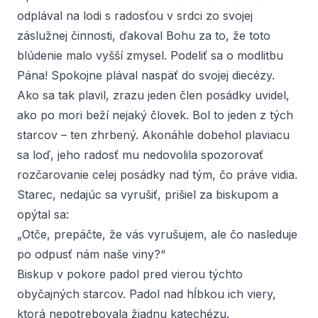
odplával na lodi s radosťou v srdci zo svojej
záslužnej činnosti, ďakoval Bohu za to, že toto
blúdenie malo vyšší zmysel. Podeliť sa o modlitbu
Pána! Spokojne plával naspäť do svojej diecézy.
Ako sa tak plavil, zrazu jeden člen posádky uvidel,
ako po mori beží nejaký človek. Bol to jeden z tých
starcov – ten zhrbený. Akonáhle dobehol plaviacu
sa loď, jeho radosť mu nedovolila spozorovať
rozčarovanie celej posádky nad tým, čo práve vidia.
Starec, nedajúc sa vyrušiť, prišiel za biskupom a
opýtal sa:
„Otče, prepáčte, že vás vyrušujem, ale čo nasleduje
po
odpusť nám naše viny
?“
Biskup v pokore padol pred vierou týchto
obyčajných starcov. Padol nad hĺbkou ich viery,
ktorá nepotrebovala žiadnu katechézu.