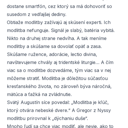
dostane smartfón, cez ktorý sa má dohovoriť so
susedom z vedľajšej dediny.
Obtiaže modlitby zažívajú aj skúsení experti. Ich
modlitba nefunguje. Signál je slabý, batéria vybitá.
Nikto na druhej strane nedvíha. A tak meníme
modlitby a skúšame sa dovolať opäť a zasa.
Skúšame ružence, adorácie,
lectio divina
,
navštevujeme chvály aj tridentské liturgie… A čím
viac sa o modlitbe dozvedáme, tým viac sa v nej
môžeme stratiť. Modlitba je dôležitou súčasťou
kresťanského života, no zároveň býva náročná,
mätúca a ťažká na zvládnutie.
Svätý Augustín síce povedal: „Modlitba je kľúč,
ktorý otvára nebeské dvere.“ A Gregor z Nyssy
modlitbu prirovnal k „dýchaniu duše“.
Mnoho ľudí sa chce viac modliť, ale nevie, ako to