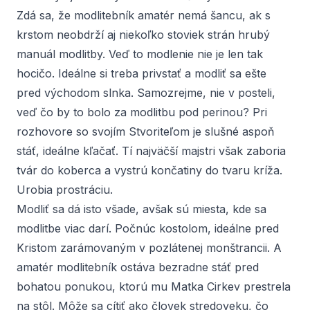
Zdá sa, že modlitebník amatér nemá šancu, ak s
krstom neobdrží aj niekoľko stoviek strán hrubý
manuál modlitby. Veď to modlenie nie je len tak
hocičo. Ideálne si treba privstať a modliť sa ešte
pred východom slnka. Samozrejme, nie v posteli,
veď čo by to bolo za modlitbu pod perinou? Pri
rozhovore so svojím Stvoriteľom je slušné aspoň
stáť, ideálne kľačať. Tí najväčší majstri však zaboria
tvár do koberca a vystrú končatiny do tvaru kríža.
Urobia prostráciu.
Modliť sa dá isto všade, avšak sú miesta, kde sa
modlitbe viac darí. Počnúc kostolom, ideálne pred
Kristom zarámovaným v pozlátenej monštrancii. A
amatér modlitebník ostáva bezradne stáť pred
bohatou ponukou, ktorú mu Matka Cirkev prestrela
na stôl. Môže sa cítiť ako človek stredoveku, čo