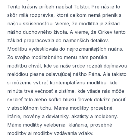
Tento krásny príbeh napísal Tolstoj. Pre nás je to
skôr milá rozprávka, ktorá celkom nemá prienik s
našou skúsenosťou. Vieme, že modlitba je základ
nášho duchovného života. A vieme, že Cirkev tento
základ prepracovala do najmenších detailov.
Modlitbu vydestilovala do najrozmanitejších nuáns.
Zo svojho modlitebného menu nám ponúka
modlitbu chvál, kde sa naše srdce rozpáli dojímavou
melódiou piesne oslavujúcej nášho Pána. Ale takisto
si môžeme vybrať kontemplatívnu modlitbu, kde
minúta trvá večnosť a zistíme, kde všade nás môže
svrbieť telo alebo koľko hluku človek dokáže počuť
v absolútnom tichu. Máme modlitby prosebné,
litánie, novény a deviatniky, akatisty a molebeny.
Máme modlitby velebenia, klaňania, prosebné
modlitby aj modlitby vzdávania vďaky.