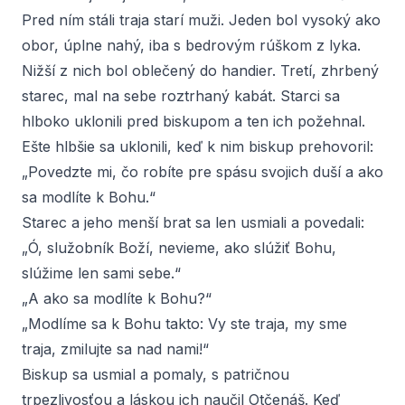
Pred ním stáli traja starí muži. Jeden bol vysoký ako
obor, úplne nahý, iba s bedrovým rúškom z lyka.
Nižší z nich bol oblečený do handier. Tretí, zhrbený
starec, mal na sebe roztrhaný kabát. Starci sa
hlboko uklonili pred biskupom a ten ich požehnal.
Ešte hlbšie sa uklonili, keď k nim biskup prehovoril:
„Povedzte mi, čo robíte pre spásu svojich duší a ako
sa modlíte k Bohu.“
Starec a jeho menší brat sa len usmiali a povedali:
„Ó, služobník Boží, nevieme, ako slúžiť Bohu,
slúžime len sami sebe.“
„A ako sa modlíte k Bohu?“
„Modlíme sa k Bohu takto: Vy ste traja, my sme
traja, zmilujte sa nad nami!“
Biskup sa usmial a pomaly, s patričnou
trpezlivosťou a láskou ich naučil Otčenáš. Keď