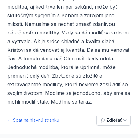
modlitba, aj keď trvá len pár sekúnd, môže byť
skutočným spojením s Bohom a zdrojom jeho
milosti. Nemusíme sa nechať zmiasť zdanlivou
náročnosťou modlitby. Vždy sa dá modliť sa srdcom
a vytrvalo. Ak je srdce chladné a kvalita slabá,
Kristovi sa dá venovať aj kvantita. Dá sa mu venovať
čas. A tomuto daru náš Otec málokedy odolá.
Jednoduchá modlitba, ktorá je úprimná, môže
premeniť celý deň. Zbytočné sú zložité a
extravagantné modlitby, ktoré nevieme zosúladiť so
svojím životom. Modlime sa jednoducho, aby sme sa
mohli modliť stále. Modlime sa teraz.
← Späť na hlavnú stránku
Zdieľať