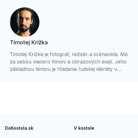
Timotej Križka
Timotej Križka je fotograf, režisér a scénarista. Má
za sebou viacero filmov a obrazových esejí. Jeho
základnou témou je hľadanie ľudskej identity v
konotácii s vnútornou slobodou. Jedným z
výsledkov tohto hľadania je projekt Pokojní v
nepokoji. Timotej je aktívny gréckokatolík, je
študentom teológie a členom Spoločenstva
Ladislava Hanusa. S manželkou Petrou
vychovávajú tri deti.
Footer
DoKostola.sk
V kostole