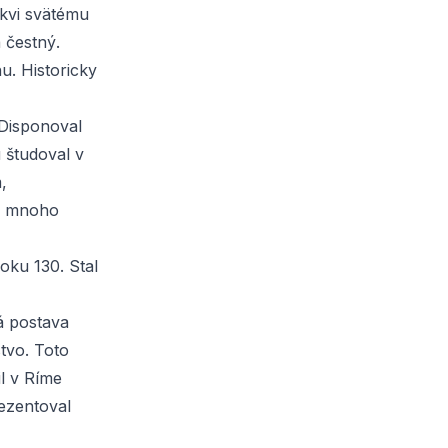
rkvi svätému
á
čestný
.
. Historicky
 Disponoval
ú študoval v
,
je mnoho
oku 130. Stal
á postava
tvo. Toto
il v Ríme
ezentoval