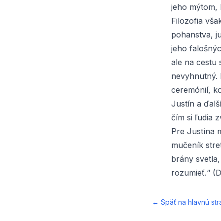
jeho mýtom, 
Filozofia vša
pohanstva, j
jeho falošný
ale na cestu 
nevyhnutný. 
ceremónií, k
Justín a ďal
čím si ľudia 
Pre Justína m
mučeník stret
brány svetla,
rozumieť.“ (Di
← Späť na hlavnú str