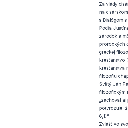
Za vlády cisá
na cisárskom 
s
Dialógom s
Podľa Justín
zárodok a mô
prorockých o
gréckej filoz
kresťanstvo (
kresťanstva 
filozofiu chá
Svätý Ján Pav
filozofickým 
„zachoval aj 
potvrdzuje, ž
8,1)“.
Zvlášť vo svo