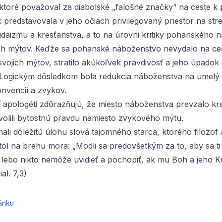
ktoré považoval za diabolské „falošné značky“ na ceste k 
k predstavovala v jeho očiach privilegovaný priestor na stre
udaizmu a kresťanstva, a to na úrovni kritiky pohanského 
ch mýtov. Keďže sa pohanské náboženstvo nevydalo na ce
svojich mýtov, stratilo akúkoľvek pravdivosť a jeho úpadok 
Logickým dôsledkom bola redukcia náboženstva na umelý
onvencií a zvykov.
ší apologéti zdôrazňujú, že miesto náboženstva prevzalo kr
zvolili bytostnú pravdu namiesto zvykového mýtu.
ali dôležitú úlohu slová tajomného starca, ktorého filozof 
ol na brehu mora: „Modli sa predovšetkým za to, aby sa ti o
 lebo nikto nemôže uvidieť a pochopiť, ak mu Boh a jeho K
al. 7,3)
ánku