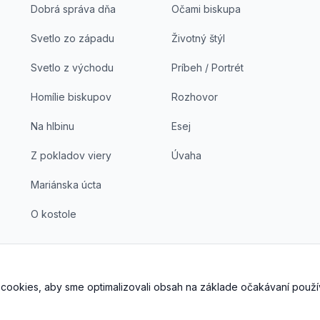
Dobrá správa dňa
Očami biskupa
Svetlo zo západu
Životný štýl
Svetlo z východu
Príbeh / Portrét
Homílie biskupov
Rozhovor
Na hlbinu
Esej
Z pokladov viery
Úvaha
Mariánska úcta
O kostole
cookies, aby sme optimalizovali obsah na základe očakávaní použí
©
2026
DoKostola s. r. o., Všetky práva vyhradené