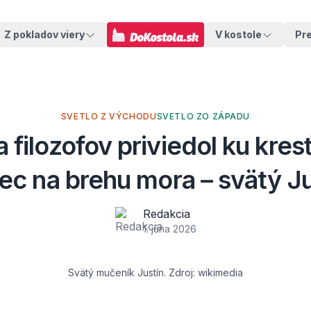
Z pokladov viery
V kostole
Pr
SVETLO Z VÝCHODU
SVETLO ZO ZÁPADU
 filozofov priviedol ku kre
rec na brehu mora – svätý Ju
Redakcia
1. júna 2026
Svätý mučeník Justín. Zdroj: wikimedia