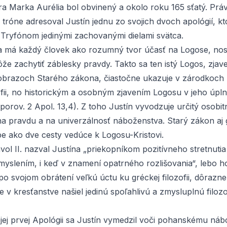
ra Marka Aurélia bol obvinený a okolo roku 165 sťatý. Práv
tróne adresoval Justín jednu zo svojich dvoch apológií, kt
 Tryfónom
jedinými zachovanými dielami svätca.
a má každý človek ako rozumný tvor účasť na Logose, nos
že zachytiť záblesky pravdy. Takto sa ten istý Logos, zjav
brazoch Starého zákona, čiastočne ukazuje v zárodkoch 
ofii, no historickým a osobným zjavením Logosu v jeho úplno
porov. 2 Apol. 13,4). Z toho Justín vyvodzuje určitý osobi
na pravdu a na univerzálnosť náboženstva. Starý zákon aj
pe ako dve cesty vedúce k Logosu-Kristovi.
ol II. nazval Justína „priekopníkom pozitívneho stretnutia
myslením, i keď v znamení opatrného rozlišovania“, lebo ho
po svojom obrátení veľkú úctu ku gréckej filozofii, dôrazne
e v kresťanstve našiel jedinú spoľahlivú a zmysluplnú filozof
jej prvej
Apológii
sa Justín vymedzil voči pohanskému náb