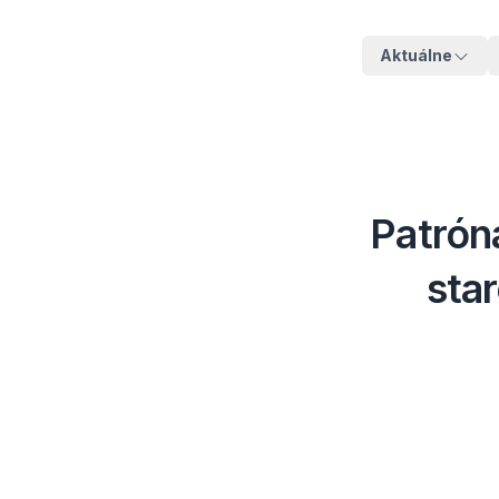
Aktuálne
Patróna
sta