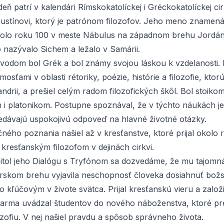
eň patrí v kalendári Rímskokatolíckej i Gréckokatolíckej ci
ustínovi, ktorý je patrónom filozofov. Jeho meno znamen
kolo roku 100 v meste Nábulus na západnom brehu Jordánu
o nazývalo Sichem a ležalo v Samárii.
ôvodom bol Grék a bol známy svojou láskou k vzdelanosti.
osťami v oblasti rétoriky, poézie, histórie a filozofie, ktor
ndrii, a prešiel celým radom filozofických škôl. Bol stoikom
 i platonikom. Postupne spoznával, že v týchto náukách 
edávajú uspokojivú odpoveď na hlavné životné otázky.
ného poznania našiel až v kresťanstve, ktoré prijal okolo r
kresťanským filozofom v dejinách cirkvi.
itol jeho
Dialógu s Tryfónom
sa dozvedáme, že mu tajomn
rskom brehu vyjavila neschopnosť človeka dosiahnuť božs
lo kľúčovým v živote svätca. Prijal kresťanskú vieru a založ
darma uvádzal študentov do nového náboženstva, ktoré pr
zofiu. V nej našiel pravdu a spôsob správneho života.