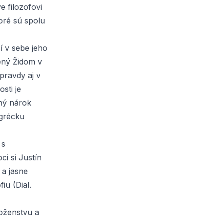
e filozofovi
oré sú spolu
í v sebe jeho
ený Židom v
pravdy aj v
sti je
tný nárok
 grécku
 s
ci si Justín
 a jasne
iu (Dial.
oženstvu a