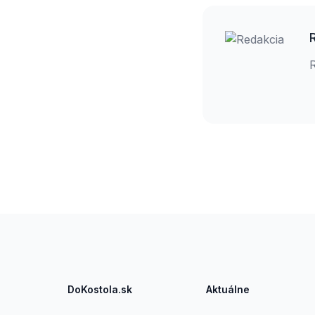
Footer
DoKostola.sk
Aktuálne