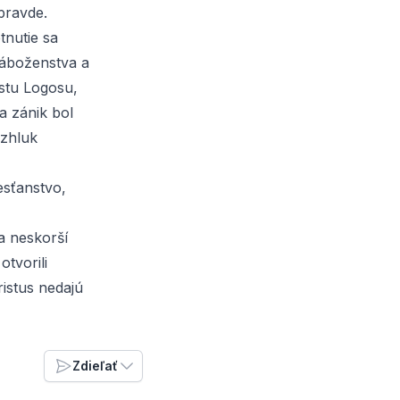
pravde.
tnutie sa
náboženstva a
stu Logosu,
a zánik bol
 zhluk
esťanstvo,
a neskorší
tvorili
ristus nedajú
Zdieľať