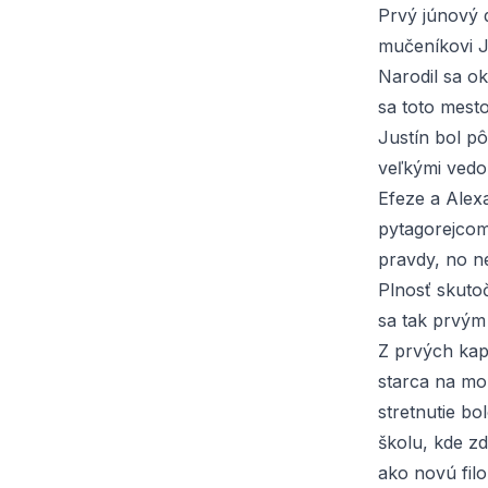
Prvý júnový d
mučeníkovi J
Narodil sa o
sa toto mest
Justín bol p
veľkými vedom
Efeze a Alexa
pytagorejcom
pravdy, no n
Plnosť skutoč
sa tak prvým 
Z prvých kap
starca na mo
stretnutie bo
školu, kde z
ako novú filo