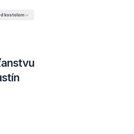
ed kostolom
sťanstvu
stín