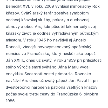
Benedikt XVI. v roku 2009 vyhlásil mimoriadny Rok
kňazov. Svätý arský farár zostáva symbolom
oddanej kňazskej služby, pokory a duchovnej
obnovy a obec Ars, kde pôsobil takmer celý svoj
kňazský život, je dodnes vyhľadávaným pútnickým
miestom. V roku 1945 ho navštívil aj Angelo
Roncalli, vtedajší novovymenovaný apoštolský
nuncius vo Francúzsku, ktorý neskôr ako pápež
Ján XXIII., dnes už svätý, v roku 1959 pri príležitosti
stého výročia smrti svätého Jána Máriu vydal
encykliku
Sacerdotii nostri primordia
. Rovnako
navštívil Ars dnes už svätý pápež Ján Pavol II. pri
dvestoročnici narodenia patróna všetkých kňazov
počas svojej tretej cesty do Francúzska 6. októbra
1986.