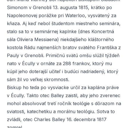
Simonom v Grenobli 13. augusta 1815, krátko po
Napoleonovej porážke pri Waterloo, vysvätený za
kňaza. Aj keď nebol študentom miestneho seminára,
stalo sa to v seminárnej kaplnke (dnes Koncertná
sála Oliviera Messiaena) niekdajšieho kláštorného
kostola Rádu najmenších bratov svätého Františka z
Pauly v Grenobli. Primičnú svätú omšu slúžil týždeň
nato v Écully v ornáte za 288 frankov, ktorý mu
kúpil jeho doterajší učiteľ i budúci nadriadený, ktorý
sám žil vo veľkej skromnosti.
Biskup ho teda po vysviacke určil za kaplána práve
v Écully. Takto otec Balley zaistil, aby jeho zverenec
mohol absolvovať tretí ročník teológie s dôrazom na
sviatosti, katechetiku a morálnu teológiu. Sotva to
zvládli, otec Charles Balley 16. decembra 1817
zomrel.