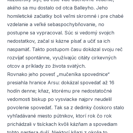
akého sa mu dostalo od otca Balleyho. Jeho
homiletické začiatky boli veľmi skromné i pre chabé
vzdelanie a veľké sebaspochybňovanie, no
postupne sa vypracoval. Súc si vedomý svojich
nedostatkov, začal si kázne písať a učiť sa ich
naspamäť. Takto postupom času dokázal svoju reč
rozvíjať spontánne, využívajúc citáty cirkevných
otcov a príklady zo života svätých.
Rovnako jeho povesť „mučeníka spovednice“
presiahla hranice Arsu: dokázal spovedať až 16
hodín denne; kňaz, ktorému pre nedostatočné
vedomosti biskup po vysviacke najprv neudelil
povolenie spovedať. Tak sa z dedinky čoskoro stalo
vyhľadávané miesto pútnikov, ktorí rok čo rok
prichádzali v tisíckach kvôli kázňam a spovediam
tohto pastiera duší. Niektorí kňazi z okolia to