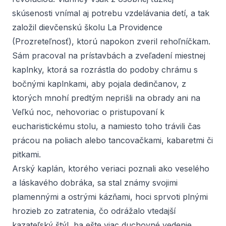
skúsenosti vnímal aj potrebu vzdelávania detí, a tak
založil dievčenskú školu La Providence
(Prozreteľnosť), ktorú napokon zveril rehoľníčkam.
Sám pracoval na prístavbách a zveľadení miestnej
kaplnky, ktorá sa rozrástla do podoby chrámu s
bočnými kaplnkami, aby pojala dedinčanov, z
ktorých mnohí predtým neprišli na obrady ani na
Veľkú noc, nehovoriac o pristupovaní k
eucharistickému stolu, a namiesto toho trávili čas
prácou na poliach alebo tancovačkami, kabaretmi či
pitkami.
Arský kaplán, ktorého veriaci poznali ako veselého
a láskavého dobráka, sa stal známy svojimi
plamennými a ostrými kázňami, hoci sprvoti plnými
hrozieb zo zatratenia, čo odrážalo vtedajší
kazateľský štýl, ba ešte viac duchovné vedenie,