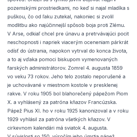
pozemskými prostriedkami, no keď si najal mladíka s
puškou, čo od ľaku zutekal, nakoniec si zvolil
modlitbu ako najúčinnejší spôsob boja proti Zlému.
V Arse, odkiaľ chcel pre únavu a pretrvávajúci pocit
neschopnosti i napriek viacerým oceneniam párkrát
odísť do ústrania, napokon vytrval do konca života,
a to aj vďaka pomoci biskupom vymenovaných
farských administrátorov. Zomrel 4. augusta 1859
vo veku 73 rokov. Jeho telo zostalo neporušené a
je uchovávané v miestnom kostole v presklenej
rakve. V roku 1905 bol blahorečený pápežom Piom
X. a vyhlásený za patróna kňazov Francúzska.
Pápež Pius XI. ho v roku 1925 kanonizoval a v roku
1929 vyhlásil za patróna všetkých kňazov. V
cirkevnom kalendári má sviatok 4. augusta.
V súvislosti so 150. výročím jeho úmrtia pápež