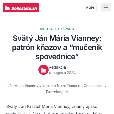
Púte
SVETLO ZO ZÁPADU
Svätý Ján Mária Vianney:
patrón kňazov a “mučeník
spovednice”
Redakcia
4. augusta 2024
Ján Maria Vianney v kaplnke Notre Dame de Consolation v
Pierrelongue
Svätý Ján Krstiteľ Mária Vianney, známy aj ako
svätý farár z Arsu, bol francúzsky diecézny kňaz,