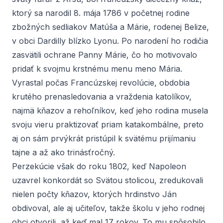
ktorý sa narodil 8. mája 1786 v početnej rodine
zbožných sedliakov Matúša a Márie, rodenej Belize,
v obci Dardilly blízko Lyonu. Po narodení ho rodičia
zasvätili ochrane Panny Márie, čo ho motivovalo
pridať k svojmu krstnému menu meno Mária.
Vyrastal počas Francúzskej revolúcie, obdobia
krutého prenasledovania a vraždenia katolíkov,
najmä kňazov a rehoľníkov, keď jeho rodina musela
svoju vieru praktizovať priam katakombálne, preto
aj on sám prvýkrát pristúpil k svätému prijímaniu
tajne a až ako trinásťročný.
Perzekúcie však do roku 1802, keď Napoleon
uzavrel konkordát so Svätou stolicou, zredukovali
nielen počty kňazov, ktorých hrdinstvo Ján
obdivoval, ale aj učiteľov, takže školu v jeho rodnej
obci otvorili, až keď mal 17 rokov. To mu spôsobilo