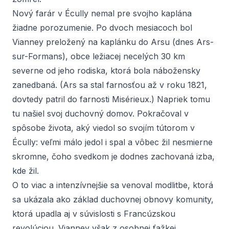
Nový farár v Écully nemal pre svojho kaplána
žiadne porozumenie. Po dvoch mesiacoch bol
Vianney preložený na kaplánku do Arsu (dnes Ars-
sur-Formans), obce ležiacej necelých 30 km
severne od jeho rodiska, ktorá bola nábožensky
zanedbaná. (Ars sa stal farnosťou až v roku 1821,
dovtedy patril do farnosti Misérieux.) Napriek tomu
tu našiel svoj duchovný domov. Pokračoval v
spôsobe života, aký viedol so svojím tútorom v
Écully: veľmi málo jedol i spal a vôbec žil nesmierne
skromne, čoho svedkom je dodnes zachovaná izba,
kde žil.
O to viac a intenzívnejšie sa venoval modlitbe, ktorá
sa ukázala ako základ duchovnej obnovy komunity,
ktorá upadla aj v súvislosti s Francúzskou
revolúciou. Vianney však z osobnej ťažkej