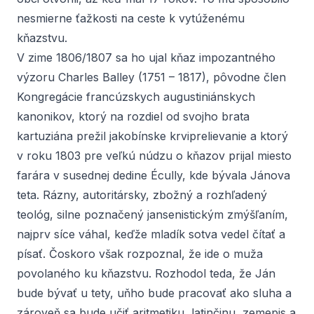
nesmierne ťažkosti na ceste k vytúženému
kňazstvu.
V zime 1806/1807 sa ho ujal kňaz impozantného
výzoru Charles Balley (1751 – 1817), pôvodne člen
Kongregácie francúzskych augustiniánskych
kanonikov, ktorý na rozdiel od svojho brata
kartuziána prežil jakobínske krviprelievanie a ktorý
v roku 1803 pre veľkú núdzu o kňazov prijal miesto
farára v susednej dedine Écully, kde bývala Jánova
teta. Rázny, autoritársky, zbožný a rozhľadený
teológ, silne poznačený jansenistickým zmýšľaním,
najprv síce váhal, keďže mladík sotva vedel čítať a
písať. Čoskoro však rozpoznal, že ide o muža
povolaného ku kňazstvu. Rozhodol teda, že Ján
bude bývať u tety, uňho bude pracovať ako sluha a
zároveň sa bude učiť aritmetiku, latinčinu, zemepis a