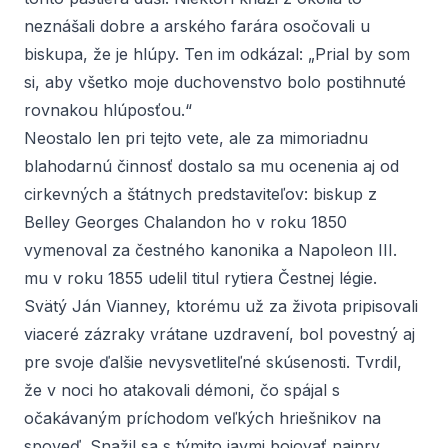
neznášali dobre a arského farára osočovali u
biskupa, že je hlúpy. Ten im odkázal: „Prial by som
si, aby všetko moje duchovenstvo bolo postihnuté
rovnakou hlúposťou.“
Neostalo len pri tejto vete, ale za mimoriadnu
blahodarnú činnosť dostalo sa mu ocenenia aj od
cirkevných a štátnych predstaviteľov: biskup z
Belley Georges Chalandon ho v roku 1850
vymenoval za čestného kanonika a Napoleon III.
mu v roku 1855 udelil titul rytiera Čestnej légie.
Svätý Ján Vianney, ktorému už za života pripisovali
viaceré zázraky vrátane uzdravení, bol povestný aj
pre svoje ďalšie nevysvetliteľné skúsenosti. Tvrdil,
že v noci ho atakovali démoni, čo spájal s
očakávaným príchodom veľkých hriešnikov na
spoveď. Snažil sa s týmito javmi bojovať najprv