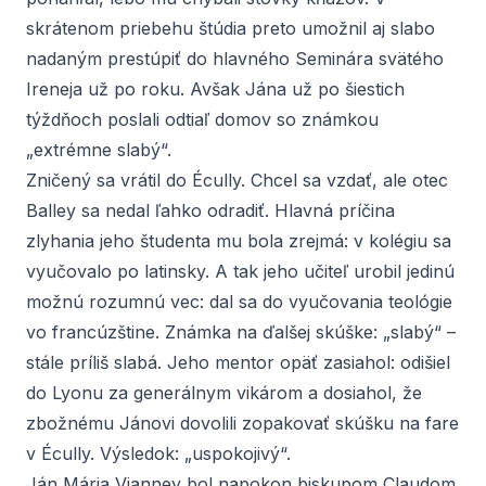
skrátenom priebehu štúdia preto umožnil aj slabo
nadaným prestúpiť do hlavného Seminára svätého
Ireneja už po roku. Avšak Jána už po šiestich
týždňoch poslali odtiaľ domov so známkou
„extrémne slabý“.
Zničený sa vrátil do Écully. Chcel sa vzdať, ale otec
Balley sa nedal ľahko odradiť. Hlavná príčina
zlyhania jeho študenta mu bola zrejmá: v kolégiu sa
vyučovalo po latinsky. A tak jeho učiteľ urobil jedinú
možnú rozumnú vec: dal sa do vyučovania teológie
vo francúzštine. Známka na ďalšej skúške: „slabý“ –
stále príliš slabá. Jeho mentor opäť zasiahol: odišiel
do Lyonu za generálnym vikárom a dosiahol, že
zbožnému Jánovi dovolili zopakovať skúšku na fare
v Écully. Výsledok: „uspokojivý“.
Ján Mária Vianney bol napokon biskupom Claudom