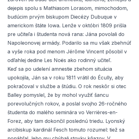
dejepis spolu s Mathiasom Lorasom, mimochodom,
budúcim prvým biskupom Diecézy Dubuque v
americkom štáte Iowa. Lenže v októbri 1809 prišla
pre učiteľa i študenta nová rana: Jána povolali do
Napoleonovej armády. Podarilo sa mu však zbehnúť
a vyše roka pod menom Jérôme Vincent pôsobil v
odľahlej dedine Les Noës ako rodinný učiteľ.
Keď sa po udelení amnestie zbehom situácia
upokojila, Ján sa v roku 1811 vrátil do Écully, aby
pokračoval v službe a štúdiu. O rok neskôr si otec
Balley pomyslel, že by mohol využiť šancu
porevolučných rokov, a poslal svojho 26-ročného
študenta do malého seminára vo Verrières-en-
Forez, aby tam dokončil poslednú triedu. Lyonský
arcibiskup kardinál Fesch tomuto rozumel: tiež sa
ponáhľal, lebo mu chýbali stovky kňazov. V