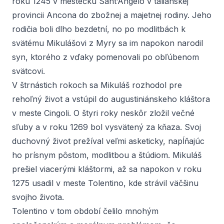
roku 1245 v mestečku Sant’Angelo v talianskej
provincii Ancona do zbožnej a majetnej rodiny. Jeho
rodičia boli dlho bezdetní, no po modlitbách k
svätému Mikulášovi z Myry sa im napokon narodil
syn, ktorého z vďaky pomenovali po obľúbenom
svätcovi.
V štrnástich rokoch sa Mikuláš rozhodol pre
rehoľný život a vstúpil do augustiniánskeho kláštora
v meste Cingoli. O štyri roky neskôr zložil večné
sľuby a v roku 1269 bol vysvätený za kňaza. Svoj
duchovný život prežíval veľmi asketicky, napĺňajúc
ho prísnym pôstom, modlitbou a štúdiom. Mikuláš
prešiel viacerými kláštormi, až sa napokon v roku
1275 usadil v meste Tolentino, kde strávil väčšinu
svojho života.
Tolentino v tom období čelilo mnohým