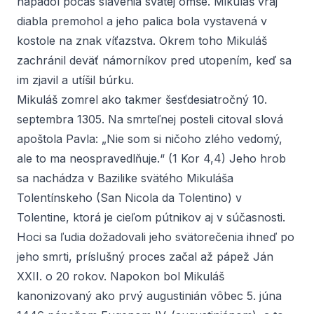
napadol počas slávenia svätej omše. Mikuláš vraj
diabla premohol a jeho palica bola vystavená v
kostole na znak víťazstva. Okrem toho Mikuláš
zachránil deväť námorníkov pred utopením, keď sa
im zjavil a utíšil búrku.
Mikuláš zomrel ako takmer šesťdesiatročný 10.
septembra 1305. Na smrteľnej posteli citoval slová
apoštola Pavla: „Nie som si ničoho zlého vedomý,
ale to ma neospravedlňuje.“ (1 Kor 4,4) Jeho hrob
sa nachádza v Bazilike svätého Mikuláša
Tolentínskeho (San Nicola da Tolentino) v
Tolentine, ktorá je cieľom pútnikov aj v súčasnosti.
Hoci sa ľudia dožadovali jeho svätorečenia ihneď po
jeho smrti, príslušný proces začal až pápež Ján
XXII. o 20 rokov. Napokon bol Mikuláš
kanonizovaný ako prvý augustinián vôbec 5. júna