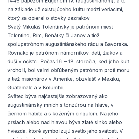
1446 pápežom Eugenom IV. (augustiniánom), a to
na základe už existujúceho kultu medzi veriacimi,
ktorý sa opieral o stovky zázrakov.
Svätý Mikuláš Tolentínsky je patrónom miest
Tolentino, Rím, Benátky či Janov a tiež
spolupatrónom augustiniánskeho rádu a Bavorska.
Rovnako je patrónom námorníkov, detí, žiakov a
duší v očistci. Počas 16. – 18. storočia, keď jeho kult
vrcholil, bol veľmi obľúbeným patrónom proti moru
a tiež misionárov v Amerike, obzvlášť v Mexiku,
Guatemale a v Kolumbii.
Svätec býva najčastejšie zobrazovaný ako
augustiniánsky mních s tonzúrou na hlave, v
čiernom habite a s koženým cingulom. Na jeho
prsiach alebo nad hlavou býva zlaté slnko alebo
hviezda, ktoré symbolizujú svetlo jeho svätosti. V