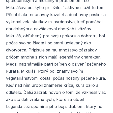
spoločenským a morálnym problémom, čo
Mikulášovi poskytlo príležitosť aktívne slúžiť ľuďom.
Pôsobil ako neúnavný kazateľ a duchovný pastier a
vykonal veľa skutkov milosrdenstva, keď pomáhal
chudobným a navštevoval chorých i väzňov.
Mikuláš, obľúbený pre svoju pokoru a dobrotu, bol
počas svojho života i po smrti uctievaný ako
divotvorca. Pripisuje sa mu množstvo zázrakov,
pričom mnohé z nich majú legendárny charakter.
Medzi najznámejšie patrí príbeh o oživení pečeného
kuraťa. Mikuláš, ktorý bol známy svojím
vegetariánstvom, dostal počas hostiny pečené kura.
Keď nad ním urobil znamenie kríža, kura ožilo a
odletelo. Ďalší zázrak hovorí o tom, že vzkriesil viac
ako sto detí vrátane tých, ktoré sa utopili.
Legenda tiež spomína jeho boj s diablom, ktorý ho