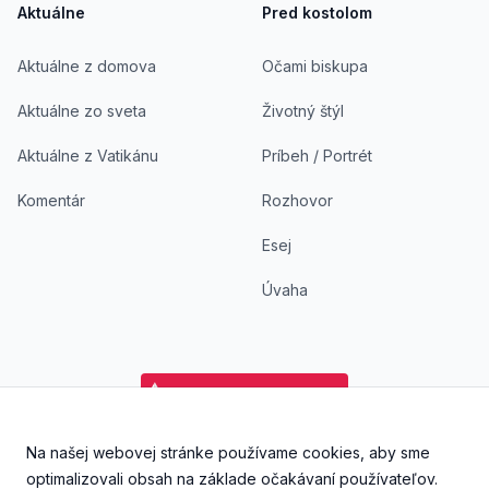
Aktuálne
Pred kostolom
Aktuálne z domova
Očami biskupa
Aktuálne zo sveta
Životný štýl
Aktuálne z Vatikánu
Príbeh / Portrét
Komentár
Rozhovor
Esej
Úvaha
Na našej webovej stránke používame cookies, aby sme
Facebook
Instagram
YouTube
Aplikácia DoKostola - Ap
Aplikácia DoKostol
optimalizovali obsah na základe očakávaní používateľov.