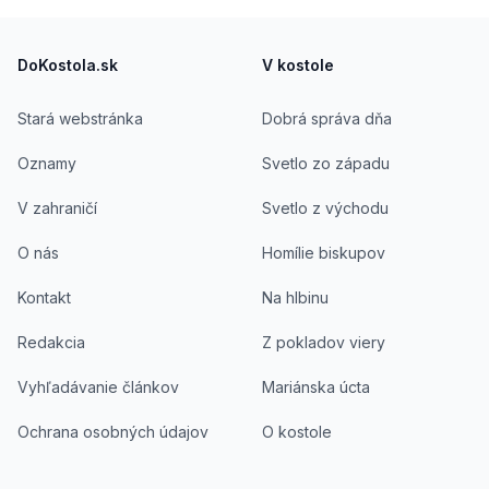
Footer
DoKostola.sk
V kostole
Stará webstránka
Dobrá správa dňa
Oznamy
Svetlo zo západu
V zahraničí
Svetlo z východu
O nás
Homílie biskupov
Kontakt
Na hlbinu
Redakcia
Z pokladov viery
Vyhľadávanie článkov
Mariánska úcta
Ochrana osobných údajov
O kostole