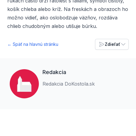
rukách často drží ratolesť s ľaliami, symbol čistoty,
košík chleba alebo kríž. Na freskách a obrazoch ho
možno vidieť, ako oslobodzuje väzňov, rozdáva
chlieb chudobným alebo utišuje búrku.
← Späť na hlavnú stránku
Zdieľať
Redakcia
Redakcia DoKostola.sk