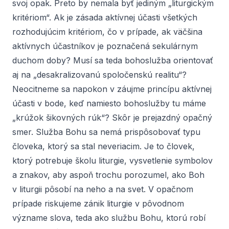
svoj opak. Preto by nemala byť jediným „liturgickým
kritériom“. Ak je zásada aktívnej účasti všetkých
rozhodujúcim kritériom, čo v prípade, ak väčšina
aktívnych účastníkov je poznačená sekulárnym
duchom doby? Musí sa teda bohoslužba orientovať
aj na „desakralizovanú spoločenskú realitu“?
Neocitneme sa napokon v záujme princípu aktívnej
účasti v bode, keď namiesto bohoslužby tu máme
„krúžok šikovných rúk“? Skôr je prejazdný opačný
smer. Služba Bohu sa nemá prispôsobovať typu
človeka, ktorý sa stal neveriacim. Je to človek,
ktorý potrebuje školu liturgie, vysvetlenie symbolov
a znakov, aby aspoň trochu porozumel, ako Boh
v liturgii pôsobí na neho a na svet. V opačnom
prípade riskujeme zánik liturgie v pôvodnom
význame slova, teda ako službu Bohu, ktorú robí