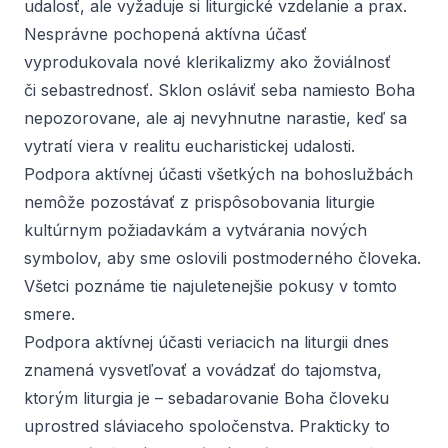
udalosť, ale vyžaduje si liturgické vzdelanie a prax.
Nesprávne pochopená aktívna účasť
vyprodukovala nové klerikalizmy ako žoviálnosť
či sebastrednosť. Sklon osláviť seba namiesto Boha
nepozorovane, ale aj nevyhnutne narastie, keď sa
vytratí viera v realitu eucharistickej udalosti.
Podpora aktívnej účasti všetkých na bohoslužbách
nemôže pozostávať z prispôsobovania liturgie
kultúrnym požiadavkám a vytvárania nových
symbolov, aby sme oslovili postmoderného človeka.
Všetci poznáme tie najuletenejšie pokusy v tomto
smere.
Podpora aktívnej účasti veriacich na liturgii dnes
znamená vysvetľovať a vovádzať do tajomstva,
ktorým liturgia je – sebadarovanie Boha človeku
uprostred sláviaceho spoločenstva. Prakticky to