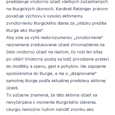
predstavuje vnútornú účasť všetkých zúčastnených
na liturgických úkonoch. Kardinál Ratzinger právom
považuje výchovu k vysoko aktívnemu
zvnútorneniu liturgického diania za „otázku prežitia
liturgie ako liturgie“.
Aby sme sa vyhli nedorozumeniu: „zvnútornenie“
neznamená zredukovanie účasti zhromaždenia na
čisto vnútornú účasť na niečom, čo robí len kňaz
pri oltári! Vnútorný postoj sa totiž prirodzene pretaví
do modlitby a spevu, gest a pohybov. Ide zapojenie
spoločenstva do liturgie, a nie o „dizajnovanie“
samotnej liturgie podľa aktuálnej predstavy aktívnej
účasti.
To súčasne znamená, že táto aktívna účasť sa
nevyčerpáva v momente liturgického slávenia.
Liturgiu nemožno ľuďom nanútiť zvonku ako