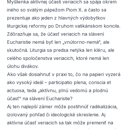
Myšlienka aktívnej účasti veriacich sa spája okrem
iného so svätým pápežom Piom X. a často sa
prezentuje ako jeden z hlavných výdobytkov
liturgickej reformy po Druhom vatikánskom koncile.
Zdôrazňuje sa, že účasť veriacich na slávení
Eucharistie nemá byť len „vnútorno-nemá“, ale
skutočná. Liturgia sa predsa netýka len kléru, ale
celého spoločenstva veriacich, ktoré nemá len
úlohu divákov.
Ako však dosiahnuť v praxi to, čo na papieri vyzerá
ako vysoký ideál –
participatio plena, conscia et
actuosa
, teda „aktívnu, plnú vedomú a plodnú
účasť“ na slávení Eucharistie?
Aj ten najlepší zámer môže postihnúť radikalizácia,
izolovaný pohľad či ideologické skreslenie. Aj
aktívna účasť veriacich sa tak môže premeniť na