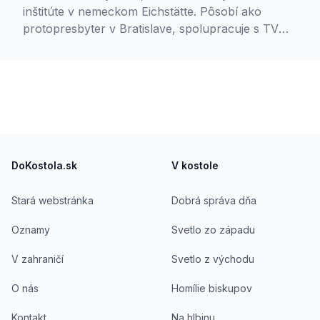
inštitúte v nemeckom Eichstätte. Pôsobí ako
protopresbyter v Bratislave, spolupracuje s TV
Logos, Slovenským rozhlasom a vyučuje
náboženstvo. Ženatý, má štyri deti.
Footer
DoKostola.sk
V kostole
Stará webstránka
Dobrá správa dňa
Oznamy
Svetlo zo západu
V zahraničí
Svetlo z východu
O nás
Homílie biskupov
Kontakt
Na hlbinu