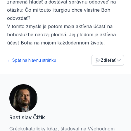
znamená hľadať a dostávať správnu odpoveď na
otázku: Čo mi touto liturgiou chce vlastne Boh
odovzdať?
V tomto zmysle je potom moja aktívna účasť na
bohoslužbe naozaj plodná. Jej plodom je aktívna
účasť Boha na mojom každodennom živote.
← Späť na hlavnú stránku
Zdieľať
Rastislav Čižik
Gréckokatolícky kňaz, študoval na Východnom