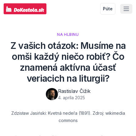
Púte
NA HLBINU
Z vašich otázok: Musíme na
omši každý niečo robiť? Čo
znamená aktívna účasť
veriacich na liturgii?
Rastislav Čižik
4. apríla 2025
Zdzisław Jasiński: Kvetná nedeľa (1891). Zdroj: wikimedia
commons