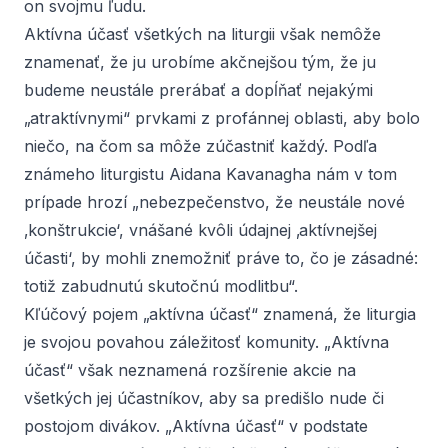
on svojmu ľudu.
Aktívna účasť všetkých na liturgii však nemôže
znamenať, že ju urobíme akčnejšou tým, že ju
budeme neustále prerábať a dopĺňať nejakými
„atraktívnymi“ prvkami z profánnej oblasti, aby bolo
niečo, na čom sa môže zúčastniť každý. Podľa
známeho liturgistu Aidana Kavanagha nám v tom
prípade hrozí „nebezpečenstvo, že neustále nové
‚konštrukcie‘, vnášané kvôli údajnej ‚aktívnejšej
účasti‘, by mohli znemožniť práve to, čo je zásadné:
totiž zabudnutú skutočnú modlitbu“.
Kľúčový pojem „aktívna účasť“ znamená, že liturgia
je svojou povahou záležitosť komunity. „Aktívna
účasť“ však neznamená rozšírenie akcie na
všetkých jej účastníkov, aby sa predišlo nude či
postojom divákov. „Aktívna účasť“ v podstate