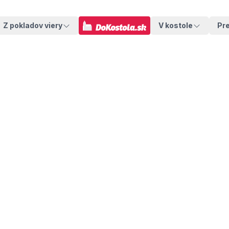
Z pokladov viery
V kostole
Pr