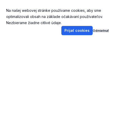
Na našej webovej stránke používame cookies, aby sme
optimalizovali obsah na základe očakávaní používateľov.
Nezbierame žiadne citlivé údaje.
Prijať cookies
Odmietnuť
Footer
DoKostola.sk
V kostole
Stará webstránka
Dobrá správa dňa
Oznamy
Svetlo zo západu