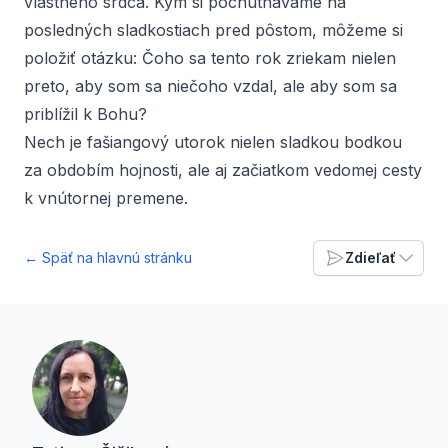
vlastného srdca. Kým si pochutnávame na
posledných sladkostiach pred pôstom, môžeme si
položiť otázku: Čoho sa tento rok zriekam nielen
preto, aby som sa niečoho vzdal, ale aby som sa
priblížil k Bohu?
Nech je fašiangový utorok nielen sladkou bodkou
za obdobím hojnosti, ale aj začiatkom vedomej cesty
k vnútornej premene.
← Späť na hlavnú stránku
Zdieľať