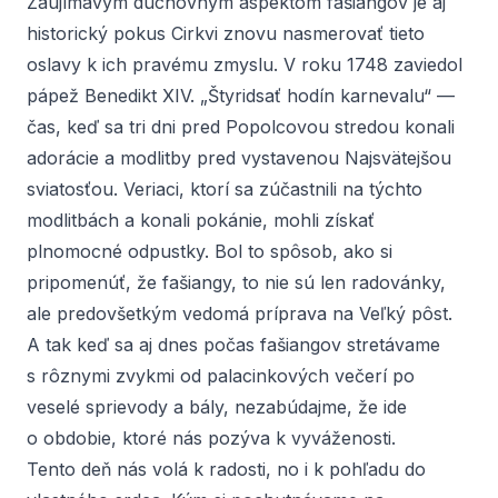
Zaujímavým duchovným aspektom fašiangov je aj
historický pokus Cirkvi znovu nasmerovať tieto
oslavy k ich pravému zmyslu. V roku 1748 zaviedol
pápež Benedikt XIV. „Štyridsať hodín karnevalu“ —
čas, keď sa tri dni pred Popolcovou stredou konali
adorácie a modlitby pred vystavenou Najsvätejšou
sviatosťou. Veriaci, ktorí sa zúčastnili na týchto
modlitbách a konali pokánie, mohli získať
plnomocné odpustky. Bol to spôsob, ako si
pripomenúť, že fašiangy, to nie sú len radovánky,
ale predovšetkým vedomá príprava na Veľký pôst.
A tak keď sa aj dnes počas fašiangov stretávame
s rôznymi zvykmi od palacinkových večerí po
veselé sprievody a bály, nezabúdajme, že ide
o obdobie, ktoré nás pozýva k vyváženosti.
Tento deň nás volá k radosti, no i k pohľadu do