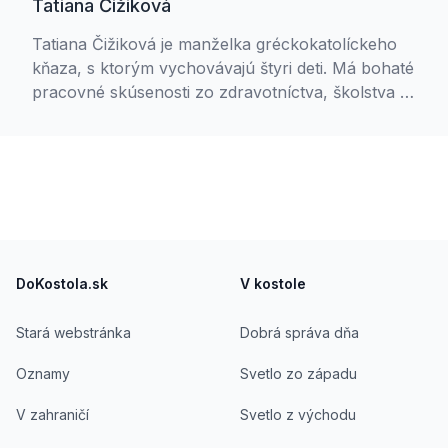
Tatiana Čižiková
Tatiana Čižiková je manželka gréckokatolíckeho
kňaza, s ktorým vychovávajú štyri deti. Má bohaté
pracovné skúsenosti zo zdravotníctva, školstva aj
komerčnej sféry, kde sa stretla s rôznorodými
ľudskými príbehmi. V súčasnosti študuje
counseling na Teologickej fakulte Trnavskej
univerzity.
Footer
DoKostola.sk
V kostole
Stará webstránka
Dobrá správa dňa
Oznamy
Svetlo zo západu
V zahraničí
Svetlo z východu