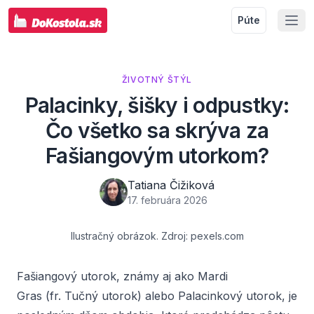
Púte
ŽIVOTNÝ ŠTÝL
Palacinky, šišky i odpustky:
Čo všetko sa skrýva za
Fašiangovým utorkom?
Tatiana Čižiková
17. februára 2026
Ilustračný obrázok. Zdroj: pexels.com
Fašiangový utorok, známy aj ako
Mardi
Gras
(
fr.
Tučný utorok) alebo Palacinkový utorok, je