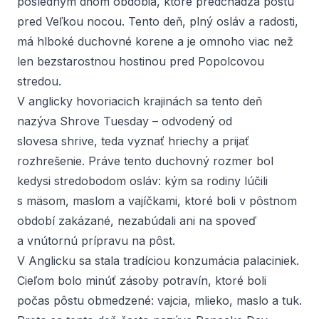
posledným dňom obdobia, ktoré predchádza pôstu
pred Veľkou nocou. Tento deň, plný osláv a radosti,
má hlboké duchovné korene a je omnoho viac než
len bezstarostnou hostinou pred Popolcovou
stredou.
V anglicky hovoriacich krajinách sa tento deň
nazýva
Shrove Tuesday
– odvodený od
slovesa
shrive
, teda vyznať hriechy a prijať
rozhrešenie. Práve tento duchovný rozmer bol
kedysi stredobodom osláv: kým sa rodiny lúčili
s mäsom, maslom a vajíčkami, ktoré boli v pôstnom
období zakázané, nezabúdali ani na spoveď
a vnútornú prípravu na pôst.
V Anglicku sa stala tradíciou konzumácia palaciniek.
Cieľom bolo minúť zásoby potravín, ktoré boli
počas pôstu obmedzené: vajcia, mlieko, maslo a tuk.