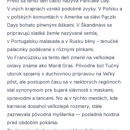
Preto sa tento deň často nazýva
Pancake Day
.
V iných krajinách vznikli podobné zvyky. V Poľsku a
v poľských komunitách v Amerike sa slávi
Pączki
Day
s bohato plnenými šiškami. V Škandinávii sa
pripravujú sladké žemle nazývané
semla
,
v Portugalsku
malasada
a v Rusku
bliny
– tenučké
palacinky podávané s rôznymi plnkami.
Vo Francúzsku sa tento deň zmenil na veľkolepé
oslavy známe ako
Mardi Gras
. Pôvodne bol Tučný
utorok spojený s duchovnou prípravou na Veľký
pôst, ale postupom času sa v niektorých regiónoch
stal synonymom pre bujaré slávnosti s maskami,
sprievodmi a tancami. No aj v týchto mestách, kde
karneval dosiahol veľkolepé rozmery, stále
zaznievala pôvodná myšlienka — posledná hostina
pred obdobím pokánia.