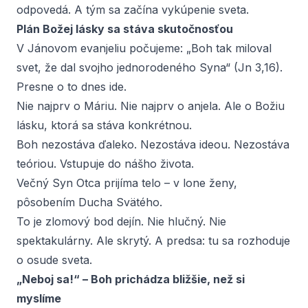
odpovedá. A tým sa začína vykúpenie sveta.
Plán Božej lásky sa stáva skutočnosťou
V Jánovom evanjeliu počujeme: „Boh tak miloval
svet, že dal svojho jednorodeného Syna“ (Jn 3,16).
Presne o to dnes ide.
Nie najprv o Máriu. Nie najprv o anjela. Ale o Božiu
lásku, ktorá sa stáva konkrétnou.
Boh nezostáva ďaleko. Nezostáva ideou. Nezostáva
teóriou. Vstupuje do nášho života.
Večný Syn Otca prijíma telo – v lone ženy,
pôsobením Ducha Svätého.
To je zlomový bod dejín. Nie hlučný. Nie
spektakulárny. Ale skrytý. A predsa: tu sa rozhoduje
o osude sveta.
„Neboj sa!“ – Boh prichádza bližšie, než si
myslíme