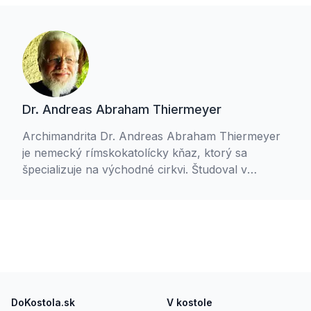
Dr. Andreas Abraham Thiermeyer
Archimandrita Dr. Andreas Abraham Thiermeyer
je nemecký rímskokatolícky kňaz, ktorý sa
špecializuje na východné cirkvi. Študoval v
Eichstätte, Jeruzaleme, Grécku a Ríme. V roku
1998 založil východný inštitút Collegium Orientale
v Eichstätte, ktoré viedol do roku 2008. Od 2004
do 2012 bol pápežským poradcom pre východné
cirkvi. V rokoch 2008 až 2015 bol rektorom
pútnického a konferenčného centra Habsberg.
Footer
Od roku 2017 spoluprácuje v mimoriadnej
pastorácii.
DoKostola.sk
V kostole