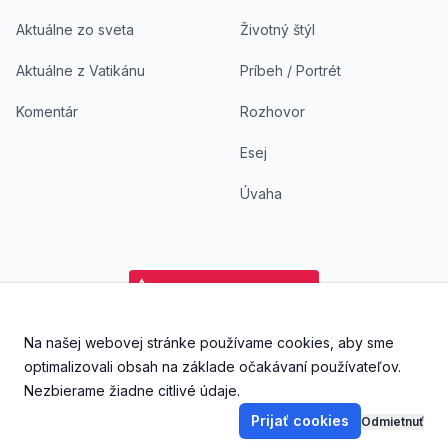
Aktuálne zo sveta
Životný štýl
Aktuálne z Vatikánu
Príbeh / Portrét
Komentár
Rozhovor
Esej
Úvaha
Na našej webovej stránke používame cookies, aby sme
Facebook
Instagram
YouTube
Aplikácia DoKostola - Ap
Aplikácia DoKostol
optimalizovali obsah na základe očakávaní používateľov.
Nezbierame žiadne citlivé údaje.
Prijať cookies
Odmietnuť
©
2026
DoKostola s. r. o., Všetky práva vyhradené