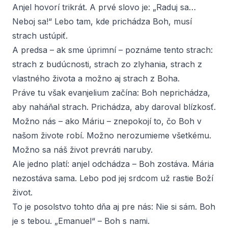
Anjel hovorí trikrát. A prvé slovo je: „Raduj sa…
Neboj sa!“ Lebo tam, kde prichádza Boh, musí
strach ustúpiť.
A predsa – ak sme úprimní – poznáme tento strach:
strach z budúcnosti, strach zo zlyhania, strach z
vlastného života a možno aj strach z Boha.
Práve tu však evanjelium začína: Boh neprichádza,
aby naháňal strach. Prichádza, aby daroval blízkosť.
Možno nás – ako Máriu – znepokojí to, čo Boh v
našom živote robí. Možno nerozumieme všetkému.
Možno sa náš život prevráti naruby.
Ale jedno platí: anjel odchádza – Boh zostáva. Mária
nezostáva sama. Lebo pod jej srdcom už rastie Boží
život.
To je posolstvo tohto dňa aj pre nás: Nie si sám. Boh
je s tebou. „Emanuel“ – Boh s nami.