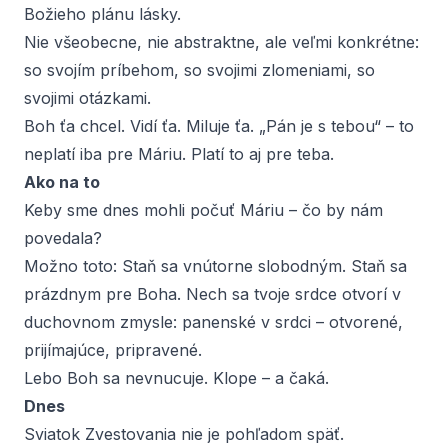
Božieho plánu lásky.
Nie všeobecne, nie abstraktne, ale veľmi konkrétne:
so svojím príbehom, so svojimi zlomeniami, so
svojimi otázkami.
Boh ťa chcel. Vidí ťa. Miluje ťa. „Pán je s tebou“ – to
neplatí iba pre Máriu. Platí to aj pre teba.
Ako na to
Keby sme dnes mohli počuť Máriu – čo by nám
povedala?
Možno toto: Staň sa vnútorne slobodným. Staň sa
prázdnym pre Boha. Nech sa tvoje srdce otvorí v
duchovnom zmysle: panenské v srdci – otvorené,
prijímajúce, pripravené.
Lebo Boh sa nevnucuje. Klope – a čaká.
Dnes
Sviatok Zvestovania nie je pohľadom späť.