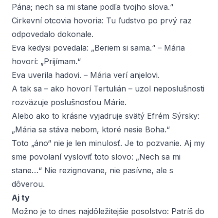
Pána; nech sa mi stane podľa tvojho slova.“
Cirkevní otcovia hovoria: Tu ľudstvo po prvý raz
odpovedalo dokonale.
Eva kedysi povedala: „Beriem si sama.“ – Mária
hovorí: „Prijímam.“
Eva uverila hadovi. – Mária verí anjelovi.
A tak sa – ako hovorí Tertulián – uzol neposlušnosti
rozväzuje poslušnosťou Márie.
Alebo ako to krásne vyjadruje svätý Efrém Sýrsky:
„Mária sa stáva nebom, ktoré nesie Boha.“
Toto „áno“ nie je len minulosť. Je to pozvanie. Aj my
sme povolaní vysloviť toto slovo: „Nech sa mi
stane…“ Nie rezignovane, nie pasívne, ale s
dôverou.
Aj ty
Možno je to dnes najdôležitejšie posolstvo: Patríš do