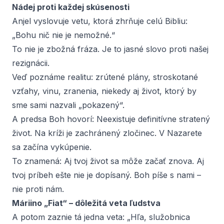
Nádej proti každej skúsenosti
Anjel vyslovuje vetu, ktorá zhrňuje celú Bibliu:
„Bohu nič nie je nemožné.“
To nie je zbožná fráza. Je to jasné slovo proti našej
rezignácii.
Veď poznáme realitu: zrútené plány, stroskotané
vzťahy, vinu, zranenia, niekedy aj život, ktorý by
sme sami nazvali „pokazený“.
A predsa Boh hovorí: Neexistuje definitívne stratený
život. Na kríži je zachránený zločinec. V Nazarete
sa začína vykúpenie.
To znamená: Aj tvoj život sa môže začať znova. Aj
tvoj príbeh ešte nie je dopísaný. Boh píše s nami –
nie proti nám.
Máriino „Fiat“ – dôležitá veta ľudstva
A potom zaznie tá jedna veta: „Hľa, služobnica