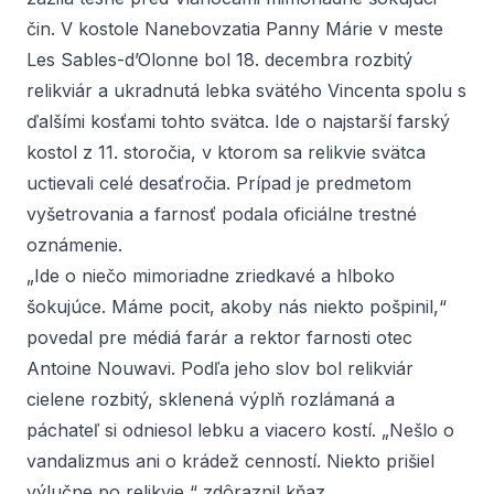
čin. V kostole Nanebovzatia Panny Márie v meste
Les Sables-d’Olonne bol 18. decembra rozbitý
relikviár a ukradnutá lebka svätého Vincenta spolu s
ďalšími kosťami tohto svätca. Ide o najstarší farský
kostol z 11. storočia, v ktorom sa relikvie svätca
uctievali celé desaťročia. Prípad je predmetom
vyšetrovania a farnosť podala oficiálne trestné
oznámenie.
„Ide o niečo mimoriadne zriedkavé a hlboko
šokujúce. Máme pocit, akoby nás niekto pošpinil,“
povedal pre médiá farár a rektor farnosti otec
Antoine Nouwavi. Podľa jeho slov bol relikviár
cielene rozbitý, sklenená výplň rozlámaná a
páchateľ si odniesol lebku a viacero kostí. „Nešlo o
vandalizmus ani o krádež cenností. Niekto prišiel
výlučne po relikvie,“ zdôraznil kňaz.