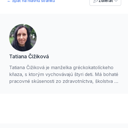
← Späť na hlavnú stránku
Zdieľať
Tatiana Čižiková
Tatiana Čižiková je manželka gréckokatolíckeho
kňaza, s ktorým vychovávajú štyri deti. Má bohaté
pracovné skúsenosti zo zdravotníctva, školstva aj
komerčnej sféry, kde sa stretla s rôznorodými
ľudskými príbehmi. V súčasnosti študuje
counseling na Teologickej fakulte Trnavskej
univerzity.
Footer