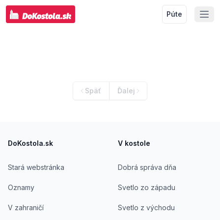
Púte
Späť
Ďalej
Footer
DoKostola.sk
V kostole
Stará webstránka
Dobrá správa dňa
Oznamy
Svetlo zo západu
V zahraničí
Svetlo z východu