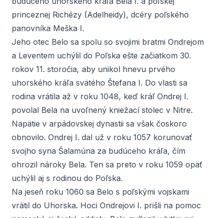
budúceho uhorského kráľa Bela I. a poľskej
princeznej Richézy (Adelheidy), dcéry poľského
panovníka Meška I.
Jeho otec Belo sa spolu so svojimi bratmi Ondrejom
a Leventem uchýlil do Poľska ešte začiatkom 30.
rokov 11. storočia, aby unikol hnevu prvého
uhorského kráľa svätého Štefana I. Do vlasti sa
rodina vrátila až v roku 1048, keď kráľ Ondrej I.
povolal Bela na uvoľnený kniežací stolec v Nitre.
Napätie v arpádovskej dynastii sa však čoskoro
obnovilo. Ondrej I. dal už v roku 1057 korunovať
svojho syna Šalamúna za budúceho kráľa, čím
ohrozil nároky Bela. Ten sa preto v roku 1059 opäť
uchýlil aj s rodinou do Poľska.
Na jeseň roku 1060 sa Belo s poľskými vojskami
vrátil do Uhorska. Hoci Ondrejovi I. prišli na pomoc