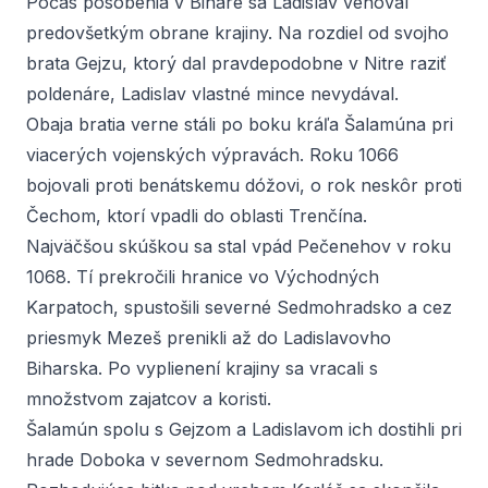
Počas pôsobenia v Bihare sa Ladislav venoval
predovšetkým obrane krajiny. Na rozdiel od svojho
brata Gejzu, ktorý dal pravdepodobne v Nitre raziť
poldenáre, Ladislav vlastné mince nevydával.
Obaja bratia verne stáli po boku kráľa Šalamúna pri
viacerých vojenských výpravách. Roku 1066
bojovali proti benátskemu dóžovi, o rok neskôr proti
Čechom, ktorí vpadli do oblasti Trenčína.
Najväčšou skúškou sa stal vpád Pečenehov v roku
1068. Tí prekročili hranice vo Východných
Karpatoch, spustošili severné Sedmohradsko a cez
priesmyk Mezeš prenikli až do Ladislavovho
Biharska. Po vyplienení krajiny sa vracali s
množstvom zajatcov a koristi.
Šalamún spolu s Gejzom a Ladislavom ich dostihli pri
hrade Doboka v severnom Sedmohradsku.