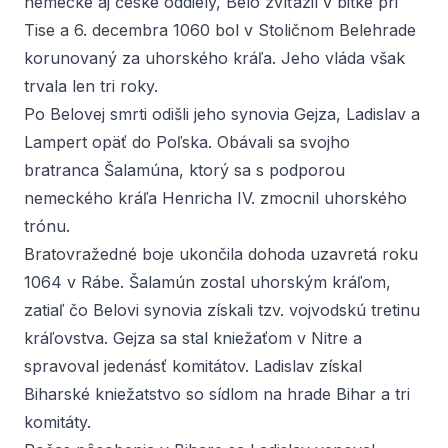
nemecké aj české oddiely, Belo zvíťazil v bitke pri
Tise a 6. decembra 1060 bol v Stoličnom Belehrade
korunovaný za uhorského kráľa. Jeho vláda však
trvala len tri roky.
Po Belovej smrti odišli jeho synovia Gejza, Ladislav a
Lampert opäť do Poľska. Obávali sa svojho
bratranca Šalamúna, ktorý sa s podporou
nemeckého kráľa Henricha IV. zmocnil uhorského
trónu.
Bratovražedné boje ukončila dohoda uzavretá roku
1064 v Rábe. Šalamún zostal uhorským kráľom,
zatiaľ čo Belovi synovia získali tzv. vojvodskú tretinu
kráľovstva. Gejza sa stal kniežaťom v Nitre a
spravoval jedenásť komitátov. Ladislav získal
Biharské kniežatstvo so sídlom na hrade Bihar a tri
komitáty.