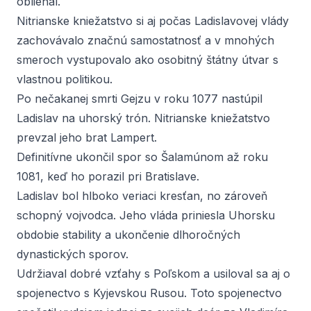
obliehal.
Nitrianske kniežatstvo si aj počas Ladislavovej vlády
zachovávalo značnú samostatnosť a v mnohých
smeroch vystupovalo ako osobitný štátny útvar s
vlastnou politikou.
Po nečakanej smrti Gejzu v roku 1077 nastúpil
Ladislav na uhorský trón. Nitrianske kniežatstvo
prevzal jeho brat Lampert.
Definitívne ukončil spor so Šalamúnom až roku
1081, keď ho porazil pri Bratislave.
Ladislav bol hlboko veriaci kresťan, no zároveň
schopný vojvodca. Jeho vláda priniesla Uhorsku
obdobie stability a ukončenie dlhoročných
dynastických sporov.
Udržiaval dobré vzťahy s Poľskom a usiloval sa aj o
spojenectvo s Kyjevskou Rusou. Toto spojenectvo