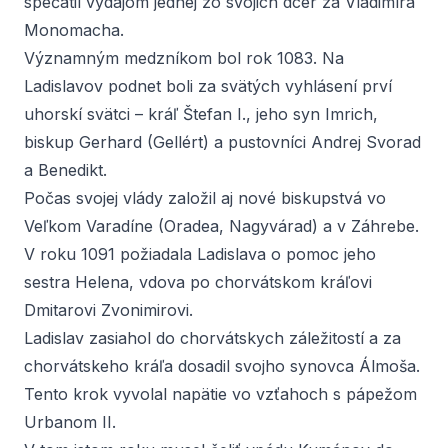
spečatil vydajom jednej zo svojich dcér za Vladimíra
Monomacha.
Významným medzníkom bol rok 1083. Na
Ladislavov podnet boli za svätých vyhlásení prví
uhorskí svätci – kráľ Štefan I., jeho syn Imrich,
biskup Gerhard (Gellért) a pustovníci Andrej Svorad
a Benedikt.
Počas svojej vlády založil aj nové biskupstvá vo
Veľkom Varadíne (Oradea, Nagyvárad) a v Záhrebe.
V roku 1091 požiadala Ladislava o pomoc jeho
sestra Helena, vdova po chorvátskom kráľovi
Dmitarovi Zvonimirovi.
Ladislav zasiahol do chorvátskych záležitostí a za
chorvátskeho kráľa dosadil svojho synovca Álmoša.
Tento krok vyvolal napätie vo vzťahoch s pápežom
Urbanom II.