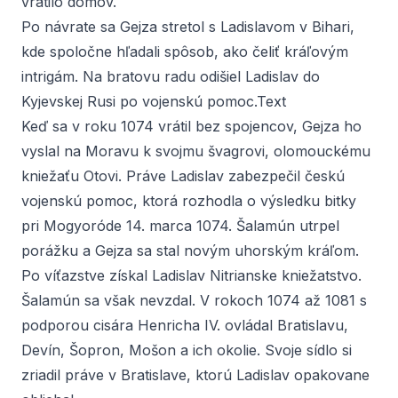
vrátilo domov.
Po návrate sa Gejza stretol s Ladislavom v Bihari,
kde spoločne hľadali spôsob, ako čeliť kráľovým
intrigám. Na bratovu radu odišiel Ladislav do
Kyjevskej Rusi po vojenskú pomoc.Text
Keď sa v roku 1074 vrátil bez spojencov, Gejza ho
vyslal na Moravu k svojmu švagrovi, olomouckému
kniežaťu Otovi. Práve Ladislav zabezpečil českú
vojenskú pomoc, ktorá rozhodla o výsledku bitky
pri Mogyoróde 14. marca 1074. Šalamún utrpel
porážku a Gejza sa stal novým uhorským kráľom.
Po víťazstve získal Ladislav Nitrianske kniežatstvo.
Šalamún sa však nevzdal. V rokoch 1074 až 1081 s
podporou cisára Henricha IV. ovládal Bratislavu,
Devín, Šopron, Mošon a ich okolie. Svoje sídlo si
zriadil práve v Bratislave, ktorú Ladislav opakovane