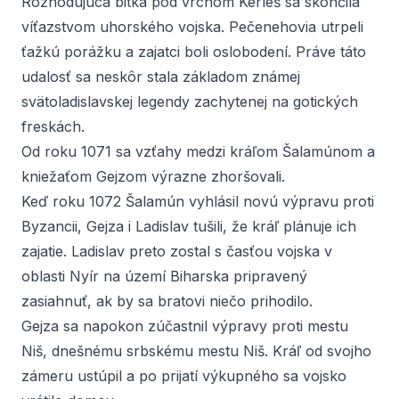
Rozhodujúca bitka pod vrchom Kerléš sa skončila
víťazstvom uhorského vojska. Pečenehovia utrpeli
ťažkú porážku a zajatci boli oslobodení. Práve táto
udalosť sa neskôr stala základom známej
svätoladislavskej legendy zachytenej na gotických
freskách.
Od roku 1071 sa vzťahy medzi kráľom Šalamúnom a
kniežaťom Gejzom výrazne zhoršovali.
Keď roku 1072 Šalamún vyhlásil novú výpravu proti
Byzancii, Gejza i Ladislav tušili, že kráľ plánuje ich
zajatie. Ladislav preto zostal s časťou vojska v
oblasti Nyír na území Biharska pripravený
zasiahnuť, ak by sa bratovi niečo prihodilo.
Gejza sa napokon zúčastnil výpravy proti mestu
Niš, dnešnému srbskému mestu Niš. Kráľ od svojho
zámeru ustúpil a po prijatí výkupného sa vojsko