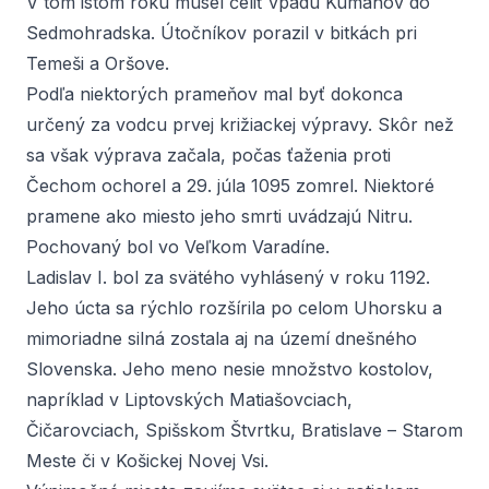
V tom istom roku musel čeliť vpádu Kumánov do
Sedmohradska. Útočníkov porazil v bitkách pri
Temeši a Oršove.
Podľa niektorých prameňov mal byť dokonca
určený za vodcu prvej križiackej výpravy. Skôr než
sa však výprava začala, počas ťaženia proti
Čechom ochorel a 29. júla 1095 zomrel. Niektoré
pramene ako miesto jeho smrti uvádzajú Nitru.
Pochovaný bol vo Veľkom Varadíne.
Ladislav I. bol za svätého vyhlásený v roku 1192.
Jeho úcta sa rýchlo rozšírila po celom Uhorsku a
mimoriadne silná zostala aj na území dnešného
Slovenska. Jeho meno nesie množstvo kostolov,
napríklad v Liptovských Matiašovciach,
Čičarovciach, Spišskom Štvrtku, Bratislave – Starom
Meste či v Košickej Novej Vsi.