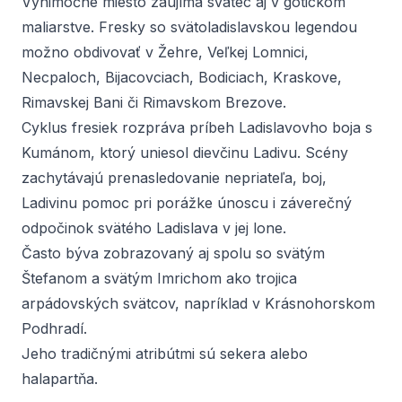
Výnimočné miesto zaujíma svätec aj v gotickom
maliarstve. Fresky so svätoladislavskou legendou
možno obdivovať v Žehre, Veľkej Lomnici,
Necpaloch, Bijacovciach, Bodiciach, Kraskove,
Rimavskej Bani či Rimavskom Brezove.
Cyklus fresiek rozpráva príbeh Ladislavovho boja s
Kumánom, ktorý uniesol dievčinu Ladivu. Scény
zachytávajú prenasledovanie nepriateľa, boj,
Ladivinu pomoc pri porážke únoscu i záverečný
odpočinok svätého Ladislava v jej lone.
Často býva zobrazovaný aj spolu so svätým
Štefanom a svätým Imrichom ako trojica
arpádovských svätcov, napríklad v Krásnohorskom
Podhradí.
Jeho tradičnými atribútmi sú sekera alebo
halapartňa.