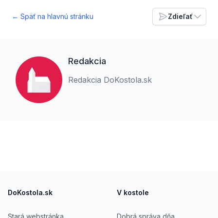
← Späť na hlavnú stránku
Zdieľať
Redakcia
Redakcia DoKostola.sk
Footer
DoKostola.sk
V kostole
Stará webstránka
Dobrá správa dňa