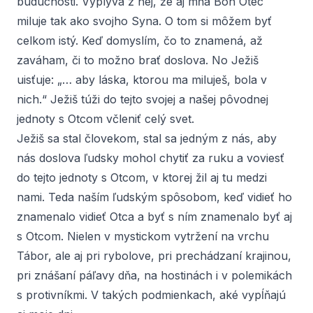
budúcnosti. Vyplýva z nej, že aj mňa Boh Otec
miluje tak ako svojho Syna. O tom si môžem byť
celkom istý. Keď domyslím, čo to znamená, až
zaváham, či to možno brať doslova. No Ježiš
uisťuje: „… aby láska, ktorou ma miluješ, bola v
nich.“ Ježiš túži do tejto svojej a našej pôvodnej
jednoty s Otcom včleniť celý svet.
Ježiš sa stal človekom, stal sa jedným z nás, aby
nás doslova ľudsky mohol chytiť za ruku a voviesť
do tejto jednoty s Otcom, v ktorej žil aj tu medzi
nami. Teda naším ľudským spôsobom, keď vidieť ho
znamenalo vidieť Otca a byť s ním znamenalo byť aj
s Otcom. Nielen v mystickom vytržení na vrchu
Tábor, ale aj pri rybolove, pri prechádzaní krajinou,
pri znášaní páľavy dňa, na hostinách i v polemikách
s protivníkmi. V takých podmienkach, aké vypĺňajú