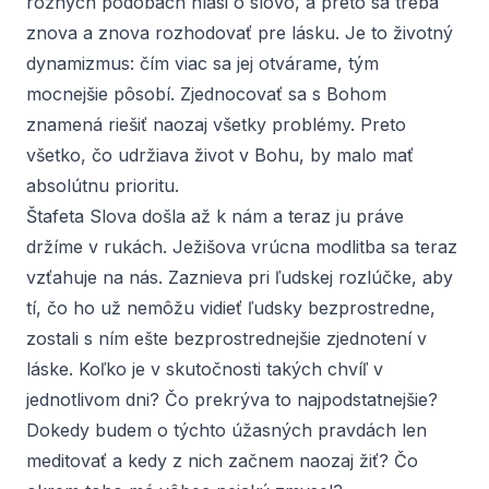
rôznych podobách hlási o slovo, a preto sa treba
znova a znova rozhodovať pre lásku. Je to životný
dynamizmus: čím viac sa jej otvárame, tým
mocnejšie pôsobí. Zjednocovať sa s Bohom
znamená riešiť naozaj všetky problémy. Preto
všetko, čo udržiava život v Bohu, by malo mať
absolútnu prioritu.
Štafeta Slova došla až k nám a teraz ju práve
držíme v rukách. Ježišova vrúcna modlitba sa teraz
vzťahuje na nás. Zaznieva pri ľudskej rozlúčke, aby
tí, čo ho už nemôžu vidieť ľudsky bezprostredne,
zostali s ním ešte bezprostrednejšie zjednotení v
láske. Koľko je v skutočnosti takých chvíľ v
jednotlivom dni? Čo prekrýva to najpodstatnejšie?
Dokedy budem o týchto úžasných pravdách len
meditovať a kedy z nich začnem naozaj žiť? Čo