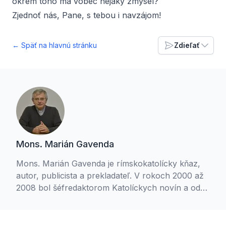
okrem toho má vôbec nejaký zmysel?
Zjednoť nás, Pane, s tebou i navzájom!
← Späť na hlavnú stránku
Zdieľať
Mons. Marián Gavenda
Mons. Marián Gavenda je rímskokatolícky kňaz,
autor, publicista a prekladateľ. V rokoch 2000 až
2008 bol šéfredaktorom Katolíckych novín a od
októbra 2000 šesť rokov hovorcom Konferencie
biskupov Slovenska. V roku 2001 bol menovaný
za preláta Jeho Svätosti. Od roku 1997 aktívne