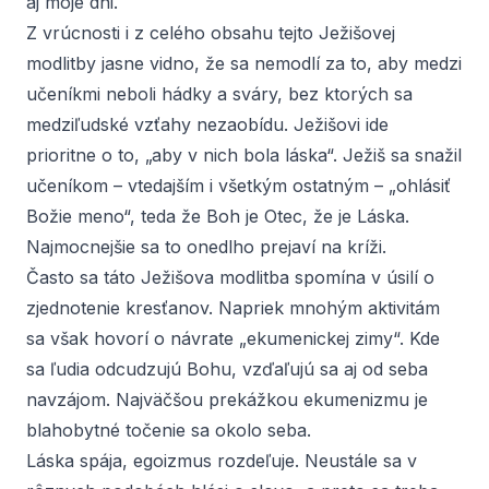
aj moje dni.
Z vrúcnosti i z celého obsahu tejto Ježišovej
modlitby jasne vidno, že sa nemodlí za to, aby medzi
učeníkmi neboli hádky a sváry, bez ktorých sa
medziľudské vzťahy nezaobídu. Ježišovi ide
prioritne o to, „aby v nich bola láska“. Ježiš sa snažil
učeníkom – vtedajším i všetkým ostatným – „ohlásiť
Božie meno“, teda že Boh je Otec, že je Láska.
Najmocnejšie sa to onedlho prejaví na kríži.
Často sa táto Ježišova modlitba spomína v úsilí o
zjednotenie kresťanov. Napriek mnohým aktivitám
sa však hovorí o návrate „ekumenickej zimy“. Kde
sa ľudia odcudzujú Bohu, vzďaľujú sa aj od seba
navzájom. Najväčšou prekážkou ekumenizmu je
blahobytné točenie sa okolo seba.
Láska spája, egoizmus rozdeľuje. Neustále sa v