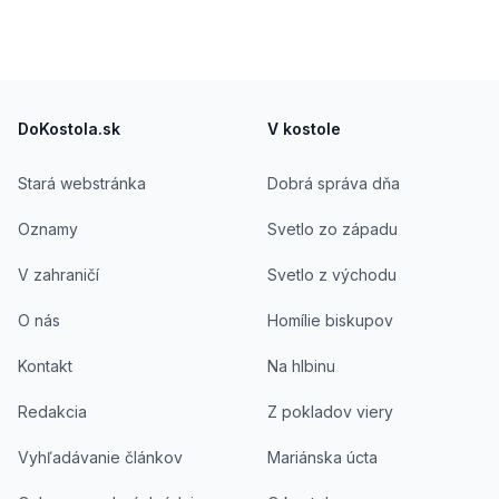
spolupracuje s Rádiom Lumen, Televíziou Lux,
verejnoprávnymi i komerčnými médiami na
rozmanitých formátoch. Je autorom viacerých
Footer
kníh a širokej škály článkov v náboženských i
civilných periodikách a prekladateľ náboženskej
DoKostola.sk
V kostole
literatúry.
Stará webstránka
Dobrá správa dňa
Oznamy
Svetlo zo západu
V zahraničí
Svetlo z východu
O nás
Homílie biskupov
Kontakt
Na hlbinu
Redakcia
Z pokladov viery
Vyhľadávanie článkov
Mariánska úcta