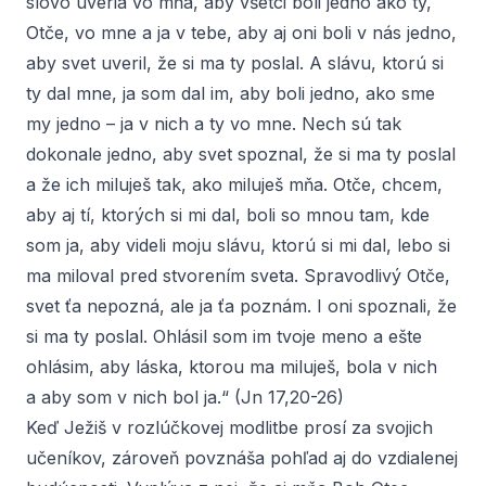
slovo uveria vo mňa, aby všetci boli jedno ako ty,
Otče, vo mne a ja v tebe, aby aj oni boli v nás jedno,
aby svet uveril, že si ma ty poslal. A slávu, ktorú si
ty dal mne, ja som dal im, aby boli jedno, ako sme
my jedno – ja v nich a ty vo mne. Nech sú tak
dokonale jedno, aby svet spoznal, že si ma ty poslal
a že ich miluješ tak, ako miluješ mňa. Otče, chcem,
aby aj tí, ktorých si mi dal, boli so mnou tam, kde
som ja, aby videli moju slávu, ktorú si mi dal, lebo si
ma miloval pred stvorením sveta. Spravodlivý Otče,
svet ťa nepozná, ale ja ťa poznám. I oni spoznali, že
si ma ty poslal. Ohlásil som im tvoje meno a ešte
ohlásim, aby láska, ktorou ma miluješ, bola v nich
a aby som v nich bol ja.“
(Jn 17,20-26)
Keď Ježiš v rozlúčkovej modlitbe prosí za svojich
učeníkov, zároveň povznáša pohľad aj do vzdialenej