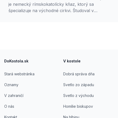
je nemecký rímskokatolícky kňaz, ktorý sa
špecializuje na východné cirkvi. Študoval v
Eichstätte, Jeruzaleme, Grécku a Ríme. V roku
1998 založil východný inštitút Collegium Orientale
v Eichstätte, ktoré viedol do roku 2008. Od 2004
do 2012 bol pápežským poradcom pre východné
cirkvi. V rokoch 2008 až 2015 bol rektorom
pútnického a konferenčného centra Habsberg.
Footer
Od roku 2017 spoluprácuje v mimoriadnej
pastorácii.
DoKostola.sk
V kostole
Stará webstránka
Dobrá správa dňa
Oznamy
Svetlo zo západu
V zahraničí
Svetlo z východu
O nás
Homílie biskupov
Kontakt
Na hlbinu