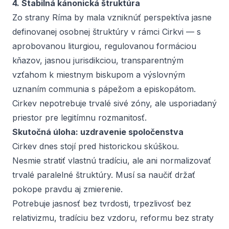
4. Stabilná kánonická štruktúra
Zo strany Ríma by mala vzniknúť perspektíva jasne
definovanej osobnej štruktúry v rámci Cirkvi — s
aprobovanou liturgiou, regulovanou formáciou
kňazov, jasnou jurisdikciou, transparentným
vzťahom k miestnym biskupom a výslovným
uznaním
communia
s pápežom a episkopátom.
Cirkev nepotrebuje trvalé sivé zóny, ale usporiadaný
priestor pre legitímnu rozmanitosť.
Skutočná úloha: uzdravenie spoločenstva
Cirkev dnes stojí pred historickou skúškou.
Nesmie stratiť vlastnú tradíciu, ale ani normalizovať
trvalé paralelné štruktúry. Musí sa naučiť držať
pokope pravdu aj zmierenie.
Potrebuje jasnosť bez tvrdosti, trpezlivosť bez
relativizmu, tradíciu bez vzdoru, reformu bez straty