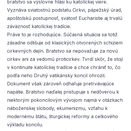
bratstvo sa výslovne hlási ku katolíckej viere.
Vyznáva sviatostnú podstatu Cirkvi, pápežský úrad,
apoštolskú postupnosť, svätosť Eucharistie aj trvalú
záväznosť katolíckej tradície.
Práve to je rozhodujúce. Súčasná situácia sa totiž
zásadne odlišuje od klasických otvorených schiziem
cirkevných dejín. Bratstvo sa nepovažuje za novú
cirkev ani za vedomú proticirkev. Tvrdí skôr, že stojí
v kontinuitе katolíckej tradície a chce chrániť to, čo
podľa neho Druhý vatikánsky koncil ohrozil.
Dokument však zároveň odhaľuje pretrvávajúce
napätie. Bratstvo naďalej pristupuje s nedôverou k
niektorým pokoncilovým vývojom najmä v otázkach
náboženskej slobody, ekumenizmu, vzťahu k
modernému štátu, liturgickej reformy a celkového
výkladu koncilu.