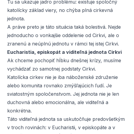
Tu sa ukazuje jadro problému: existuje spoločný
katolícky základ viery, no chýba plná cirkevná
jednota.
A práve preto je táto situácia taká bolestivá. Nejde
jednoducho o vonkajšie oddelenie od Cirkvi, ale o
zranenú a neúplnú jednotu v rámci tej istej Cirkvi.
Eucharistia, episkopát a viditeľná jednota Cirkvi
Ak chceme pochopiť hĺbku dnešnej krízy, musíme
vychádzať zo samotnej podstaty Cirkvi.
Katolícka cirkev nie je iba náboženské združenie
alebo komunita rovnako zmýšľajúcich ľudí. Je
sviatostným spoločenstvom. Jej jednota nie je len
duchovná alebo emocionálna, ale viditeľná a
konkrétna.
Táto viditeľná jednota sa uskutočňuje predovšetkým
v troch rovinách: v Eucharistii, v episkopáte a v