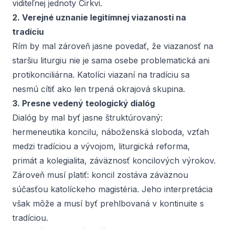
viditeľnej jednoty Cirkvi.
2. Verejné uznanie legitímnej viazanosti na
tradíciu
Rím by mal zároveň jasne povedať, že viazanosť na
staršiu liturgiu nie je sama osebe problematická ani
protikonciliárna. Katolíci viazaní na tradíciu sa
nesmú cítiť ako len trpená okrajová skupina.
3. Presne vedený teologický dialóg
Dialóg by mal byť jasne štruktúrovaný:
hermeneutika koncilu, náboženská sloboda, vzťah
medzi tradíciou a vývojom, liturgická reforma,
primát a kolegialita, záväznosť koncilových výrokov.
Zároveň musí platiť: koncil zostáva záväznou
súčasťou katolíckeho magistéria. Jeho interpretácia
však môže a musí byť prehlbovaná v kontinuitе s
tradíciou.