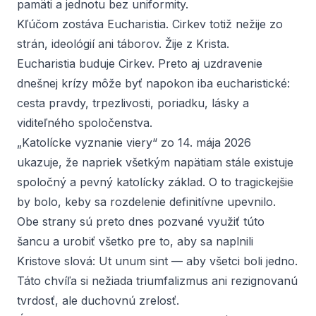
pamäti a jednotu bez uniformity.
Kľúčom zostáva Eucharistia. Cirkev totiž nežije zo
strán, ideológií ani táborov. Žije z Krista.
Eucharistia buduje Cirkev. Preto aj uzdravenie
dnešnej krízy môže byť napokon iba eucharistické:
cesta pravdy, trpezlivosti, poriadku, lásky a
viditeľného spoločenstva.
„Katolícke vyznanie viery“ zo 14. mája 2026
ukazuje, že napriek všetkým napätiam stále existuje
spoločný a pevný katolícky základ. O to tragickejšie
by bolo, keby sa rozdelenie definitívne upevnilo.
Obe strany sú preto dnes pozvané využiť túto
šancu a urobiť všetko pre to, aby sa naplnili
Kristove slová:
Ut unum sint
— aby všetci boli jedno.
Táto chvíľa si nežiada triumfalizmus ani rezignovanú
tvrdosť, ale duchovnú zrelosť.