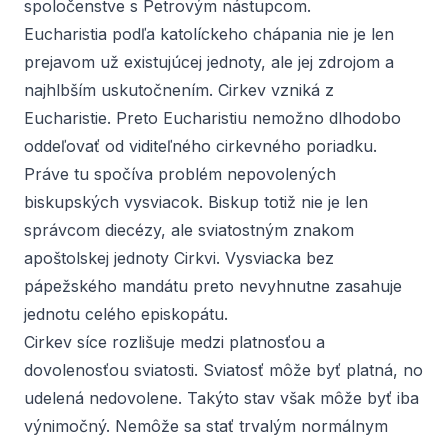
spoločenstve s Petrovým nástupcom.
Eucharistia podľa katolíckeho chápania nie je len
prejavom už existujúcej jednoty, ale jej zdrojom a
najhlbším uskutočnením. Cirkev vzniká z
Eucharistie. Preto Eucharistiu nemožno dlhodobo
oddeľovať od viditeľného cirkevného poriadku.
Práve tu spočíva problém nepovolených
biskupských vysviacok. Biskup totiž nie je len
správcom diecézy, ale sviatostným znakom
apoštolskej jednoty Cirkvi. Vysviacka bez
pápežského mandátu preto nevyhnutne zasahuje
jednotu celého episkopátu.
Cirkev síce rozlišuje medzi platnosťou a
dovolenosťou sviatosti. Sviatosť môže byť platná, no
udelená nedovolene. Takýto stav však môže byť iba
výnimočný. Nemôže sa stať trvalým normálnym