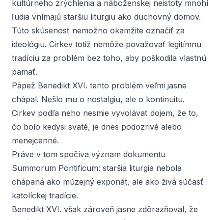
kultúrneho zrýchlenia a náboženskej neistoty mnohí
ľudia vnímajú staršiu liturgiu ako duchovný domov.
Túto skúsenosť nemožno okamžite označiť za
ideológiu. Cirkev totiž nemôže považovať legitímnu
tradíciu za problém bez toho, aby poškodila vlastnú
pamäť.
Pápež Benedikt XVI. tento problém veľmi jasne
chápal. Nešlo mu o nostalgiu, ale o kontinuitu.
Cirkev podľa neho nesmie vyvolávať dojem, že to,
čo bolo kedysi sväté, je dnes podozrivé alebo
menejcenné.
Práve v tom spočíva význam dokumentu
Summorum Pontificum
: staršia liturgia nebola
chápaná ako múzejný exponát, ale ako živá súčasť
katolíckej tradície.
Benedikt XVI. však zároveň jasne zdôrazňoval, že