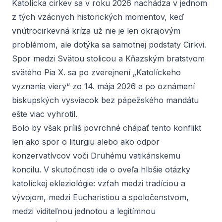
Katolícka cirkev sa v roku 2026 nachádza v jednom
z tých vzácnych historických momentov, keď
vnútrocirkevná kríza už nie je len okrajovým
problémom, ale dotýka sa samotnej podstaty Cirkvi.
Spor medzi Svätou stolicou a Kňazským bratstvom
svätého Pia X. sa po zverejnení „
Katolíckeho
vyznania viery
“ zo 14. mája 2026 a po oznámení
biskupských vysviacok bez pápežského mandátu
ešte viac vyhrotil.
Bolo by však príliš povrchné chápať tento konflikt
len ako spor o liturgiu alebo ako odpor
konzervatívcov voči Druhému vatikánskemu
koncilu. V skutočnosti ide o oveľa hlbšie otázky
katolíckej ekleziológie: vzťah medzi tradíciou a
vývojom, medzi Eucharistiou a spoločenstvom,
medzi viditeľnou jednotou a legitímnou