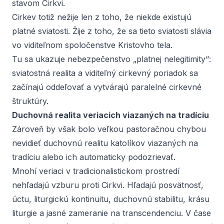
stavom Cirkvi.
Cirkev totiž nežije len z toho, že niekde existujú
platné sviatosti. Žije z toho, že sa tieto sviatosti slávia
vo viditeľnom spoločenstve Kristovho tela.
Tu sa ukazuje nebezpečenstvo „platnej nelegitimity“:
sviatostná realita a viditeľný cirkevný poriadok sa
začínajú oddeľovať a vytvárajú paralelné cirkevné
štruktúry.
Duchovná realita veriacich viazaných na tradíciu
Zároveň by však bolo veľkou pastoračnou chybou
nevidieť duchovnú realitu katolíkov viazaných na
tradíciu alebo ich automaticky podozrievať.
Mnohí veriaci v tradicionalistickom prostredí
nehľadajú vzburu proti Cirkvi. Hľadajú posvätnosť,
úctu, liturgickú kontinuitu, duchovnú stabilitu, krásu
liturgie a jasné zameranie na transcendenciu. V čase