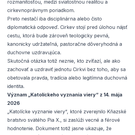
rozmanitosťou, medzi sviatostnou realitou a
cirkevnoprávnym poriadkom.
Preto nestačí iba disciplinárna alebo čisto
diplomatická odpoveď. Cirkev stojí pred úlohou nájsť
cestu, ktorá bude zároveň teologicky pevná,
kanonicky udržateľná, pastoračne dôveryhodná a
duchovne uzdravujúca.
Skutočná otázka totiž neznie, kto zvíťazí, ale ako
zachovať a uzdraviť jednotu Cirkvi bez toho, aby sa
obetovala pravda, tradícia alebo legitímna duchovná
identita.
Význam „Katolíckeho vyznania viery“ z 14. mája
2026
„Katolícke vyznanie viery“, ktoré zverejnilo Kňazské
bratstvo svätého Pia X., si zaslúži vecné a férové
hodnotenie. Dokument totiž jasne ukazuje, že