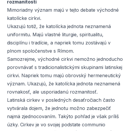
rozmanitosti
Mimoriadny význam majú v tejto debate východné
katolícke cirkvi.
Ukazujú totiž, že katolícka jednota neznamená
uniformitu. Majú vlastné liturgie, spiritualitu,
disciplínu i tradície, a napriek tomu zostávajú v
plnom spoločenstve s Rímom.
Samozrejme, východné cirkvi nemožno jednoducho
porovnávať s tradicionalistickými skupinami latinskej
cirkvi. Napriek tomu majú obrovský hermeneutický
význam. Ukazujú, že katolícka jednota neznamená
rovnakosť, ale usporiadanú rozmanitosť.
Latinská cirkev v posledných desaťročiach často
vytvárala dojem, že jednotu možno zabezpečiť
najmä zjednocovaním. Takýto pohľad je však príliš
úzky. Cirkev je vo svojej podstate
communio