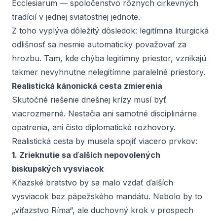
Ecclesiarum
— spoločenstvo rôznych cirkevných
tradícií v jednej sviatostnej jednote.
Z toho vyplýva dôležitý dôsledok: legitímna liturgická
odlišnosť sa nesmie automaticky považovať za
hrozbu. Tam, kde chýba legitímny priestor, vznikajú
takmer nevyhnutne nelegitímne paralelné priestory.
Realistická kánonická cesta zmierenia
Skutočné riešenie dnešnej krízy musí byť
viacrozmerné. Nestačia ani samotné disciplinárne
opatrenia, ani čisto diplomatické rozhovory.
Realistická cesta by musela spojiť viacero prvkov:
1. Zrieknutie sa ďalších nepovolených
biskupských vysviacok
Kňazské bratstvo by sa malo vzdať ďalších
vysviacok bez pápežského mandátu. Nebolo by to
„víťazstvo Ríma“, ale duchovný krok v prospech