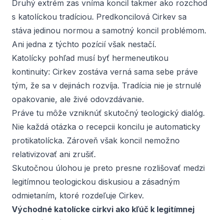
Druhý extrém zas vníma koncil takmer ako rozchod
s katolíckou tradíciou. Predkoncilová Cirkev sa
stáva jedinou normou a samotný koncil problémom.
Ani jedna z týchto pozícií však nestačí.
Katolícky pohľad musí byť hermeneutikou
kontinuity: Cirkev zostáva verná sama sebe práve
tým, že sa v dejinách rozvíja. Tradícia nie je strnulé
opakovanie, ale živé odovzdávanie.
Práve tu môže vzniknúť skutočný teologický dialóg.
Nie každá otázka o recepcii koncilu je automaticky
protikatolícka. Zároveň však koncil nemožno
relativizovať ani zrušiť.
Skutočnou úlohou je preto presne rozlišovať medzi
legitímnou teologickou diskusiou a zásadným
odmietaním, ktoré rozdeľuje Cirkev.
Východné katolícke cirkvi ako kľúč k legitímnej