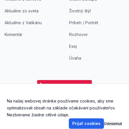
Aktuálne zo sveta
Životný štýl
Aktuálne z Vatikánu
Príbeh / Portrét
Komentár
Rozhovor
Esej
Úvaha
Na našej webovej stránke používame cookies, aby sme
Facebook
Instagram
YouTube
Aplikácia DoKostola - Ap
Aplikácia DoKostol
optimalizovali obsah na základe očakávaní používateľov.
Nezbierame žiadne citlivé údaje.
Prijať cookies
Odmietnuť