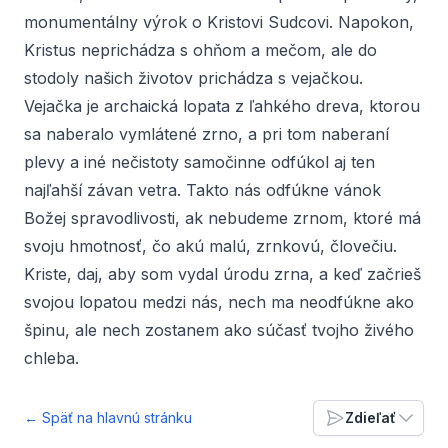
monumentálny výrok o Kristovi Sudcovi. Napokon,
Kristus neprichádza s ohňom a mečom, ale do
stodoly našich životov prichádza s vejačkou.
Vejačka je archaická lopata z ľahkého dreva, ktorou
sa naberalo vymlátené zrno, a pri tom naberaní
plevy a iné nečistoty samočinne odfúkol aj ten
najľahší závan vetra. Takto nás odfúkne vánok
Božej spravodlivosti, ak nebudeme zrnom, ktoré má
svoju hmotnosť, čo akú malú, zrnkovú, človečiu.
Kriste, daj, aby som vydal úrodu zrna, a keď začrieš
svojou lopatou medzi nás, nech ma neodfúkne ako
špinu, ale nech zostanem ako súčasť tvojho živého
chleba.
← Späť na hlavnú stránku
Zdieľať