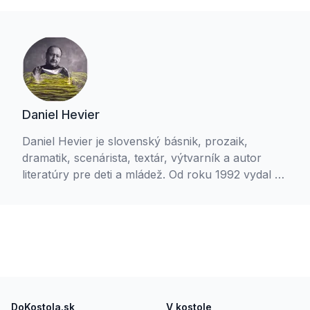
Daniel Hevier
Daniel Hevier je slovenský básnik, prozaik,
dramatik, scenárista, textár, výtvarník a autor
literatúry pre deti a mládež. Od roku 1992 vydal vo
vlastnom vydavateľstve Hevi vyše 100 titulov.
Footer
DoKostola.sk
V kostole