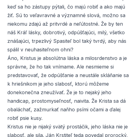
keď sa ho zástupy pýtali, čo majú robiť a ako majú
žiť. Sú to veľavravné a významné slová, možno sa
niekomu zdajú až pritvrdé a neľútostné. Že by ten
náš Kráľ lásky, dobrotivý, odpúšťajúci, milý, všetko
znášajúci, trpezlivý Spasiteľ bol taký tvrdý, aby nás
spálil v neuhasiteľnom ohni?
Áno, Kristus je absolútna láska a milosrdenstvo a je
správne, že ho tak vnímame. Ale nesmieme si
predstavovať, že odpúšťanie a neustále skláňanie sa
k hriešnikom je jeho slabosť, ktorú môžeme
donekonečna zneužívať. Že je to nejaký jeho
handicap, prostomyseľnosť, naivita. Že Krista sa dá
obaláchať, zažmurkať naňho psími očami a ďalej
robiť psie kusy.
Kristus nie je nijaký svätý prostáčik, jeho láska nie je
slabosť, ale sila. Ján Krstiteľ teda povedal prorocký,