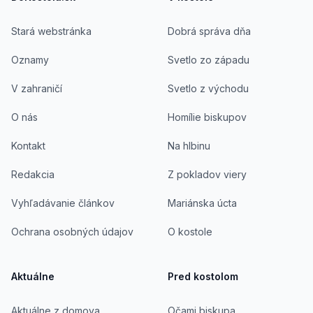
Stará webstránka
Dobrá správa dňa
Oznamy
Svetlo zo západu
V zahraničí
Svetlo z východu
O nás
Homílie biskupov
Kontakt
Na hlbinu
Redakcia
Z pokladov viery
Vyhľadávanie článkov
Mariánska úcta
Ochrana osobných údajov
O kostole
Aktuálne
Pred kostolom
Aktuálne z domova
Očami biskupa