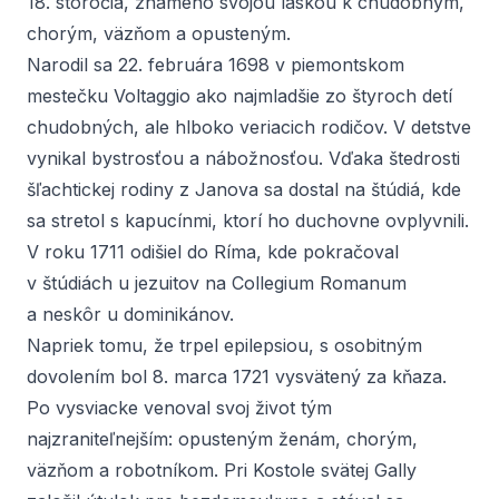
18. storočia, známeho svojou láskou k chudobným,
chorým, väzňom a opusteným.
Narodil sa 22. februára 1698 v piemontskom
mestečku Voltaggio ako najmladšie zo štyroch detí
chudobných, ale hlboko veriacich rodičov. V detstve
vynikal bystrosťou a nábožnosťou. Vďaka štedrosti
šľachtickej rodiny z Janova sa dostal na štúdiá, kde
sa stretol s kapucínmi, ktorí ho duchovne ovplyvnili.
V roku 1711 odišiel do Ríma, kde pokračoval
v štúdiách u jezuitov na Collegium Romanum
a neskôr u dominikánov.
Napriek tomu, že trpel epilepsiou, s osobitným
dovolením bol 8. marca 1721 vysvätený za kňaza.
Po vysviacke venoval svoj život tým
najzraniteľnejším: opusteným ženám, chorým,
väzňom a robotníkom. Pri Kostole svätej Gally