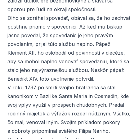
založil útulok pre bezdomovkyne a stával sa
oporou pre ľudí na okraji spoločnosti.
Dlho sa zdráhal spovedať, obával sa, že ho záchvat
postihne priamo v spovednici. Až keď mu biskup
jasne povedal, že spovedanie je jeho pravým
povolaním, prijal túto službu naplno. Pápež
Klement XII. ho oslobodil od povinností v diecéze,
aby sa mohol naplno venovať spovedaniu, ktoré sa
stalo jeho najvýraznejšou službou. Neskôr pápež
Benedikt XIV. toto uvoľnenie potvrdil.
V roku 1737 po smrti svojho bratranca sa stal
kanonikom v Bazilike Santa Maria in Cosmedin, kde
svoj vplyv využil v prospech chudobných. Predal
rodinný majetok a výťažok rozdal núdznym. Všetko,
čo mal, venoval iným. Svojím príkladom pokory
a dobroty pripomínal svätého Filipa Neriho.