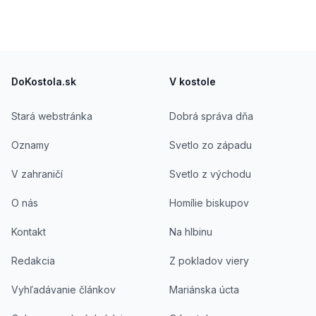
Footer
DoKostola.sk
V kostole
Stará webstránka
Dobrá správa dňa
Oznamy
Svetlo zo západu
V zahraničí
Svetlo z východu
O nás
Homílie biskupov
Kontakt
Na hlbinu
Redakcia
Z pokladov viery
Vyhľadávanie článkov
Mariánska úcta