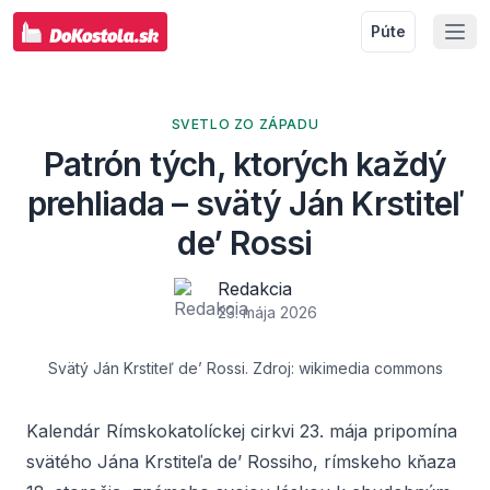
Púte
SVETLO ZO ZÁPADU
Patrón tých, ktorých každý
prehliada – svätý Ján Krstiteľ
de’ Rossi
Redakcia
23. mája 2026
Svätý Ján Krstiteľ de’ Rossi. Zdroj: wikimedia commons
Kalendár Rímskokatolíckej cirkvi 23. mája pripomína
svätého Jána Krstiteľa de’ Rossiho, rímskeho kňaza