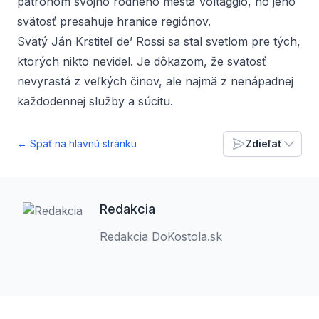
patrónom svojho rodného mesta Voltaggio, no jeho
svätosť presahuje hranice regiónov.
Svätý Ján Krstiteľ de’ Rossi sa stal svetlom pre tých,
ktorých nikto nevidel. Je dôkazom, že svätosť
nevyrastá z veľkých činov, ale najmä z nenápadnej
každodennej služby a súcitu.
← Späť na hlavnú stránku
Zdieľať
Redakcia
Redakcia DoKostola.sk