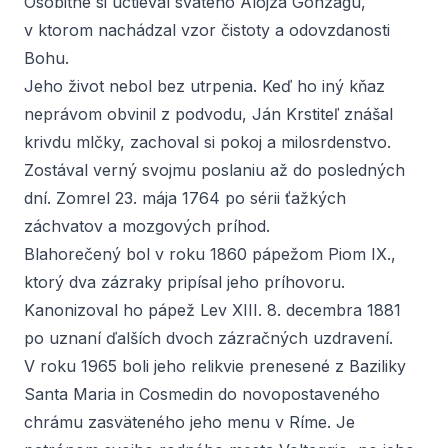
Osobitne si uctieval svätého Alojza Gonzagu,
v ktorom nachádzal vzor čistoty a odovzdanosti
Bohu.
Jeho život nebol bez utrpenia. Keď ho iný kňaz
neprávom obvinil z podvodu, Ján Krstiteľ znášal
krivdu mlčky, zachoval si pokoj a milosrdenstvo.
Zostával verný svojmu poslaniu až do posledných
dní. Zomrel 23. mája 1764 po sérii ťažkých
záchvatov a mozgových príhod.
Blahorečený bol v roku 1860 pápežom Piom IX.,
ktorý dva zázraky pripísal jeho príhovoru.
Kanonizoval ho pápež Lev XIII. 8. decembra 1881
po uznaní ďalších dvoch zázračných uzdravení.
V roku 1965 boli jeho relikvie prenesené z Baziliky
Santa Maria in Cosmedin do novopostaveného
chrámu zasväteného jeho menu v Ríme. Je