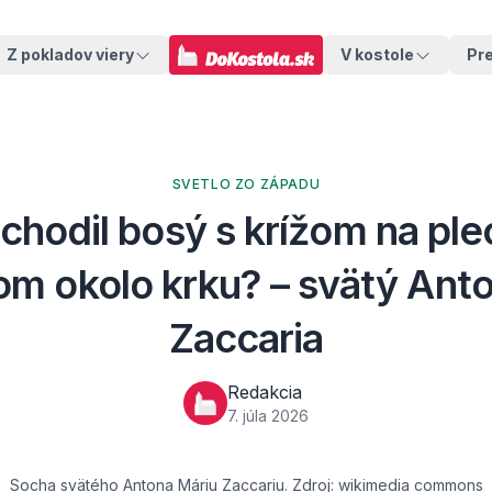
Z pokladov viery
V kostole
Pr
SVETLO ZO ZÁPADU
chodil bosý s krížom na ple
m okolo krku? – svätý Ant
Zaccaria
Redakcia
7. júla 2026
Socha svätého Antona Máriu Zaccariu. Zdroj: wikimedia commons