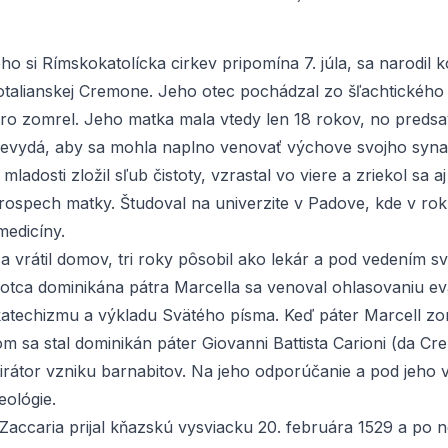
ho si Rímskokatolícka cirkev pripomína 7. júla, sa narodil
otalianskej Cremone. Jeho otec pochádzal zo šľachtického
o zomrel. Jeho matka mala vtedy len 18 rokov, no predsav
nevydá, aby sa mohla naplno venovať výchove svojho syna
mladosti zložil sľub čistoty, vzrastal vo viere a zriekol sa a
prospech matky. Študoval na univerzite v Padove, kde v rok
 medicíny.
a vrátil domov, tri roky pôsobil ako lekár a pod vedením s
tca dominikána pátra Marcella sa venoval ohlasovaniu eva
atechizmu a výkladu Svätého písma. Keď páter Marcell zo
 sa stal dominikán páter Giovanni Battista Carioni (da Cr
pirátor vzniku barnabitov. Na jeho odporúčanie a pod jeho
eológie.
accaria prijal kňazskú vysviacku 20. februára 1529 a po ne