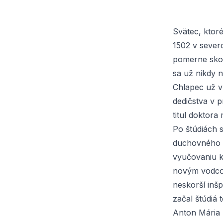
Svätec, ktoré
1502 v sever
pomerne skor
sa už nikdy 
Chlapec už v 
dedičstva v 
titul doktora
Po štúdiách s
duchovného o
vyučovaniu k
novým vodcom
neskorší inš
začal štúdiá t
Anton Mária Z