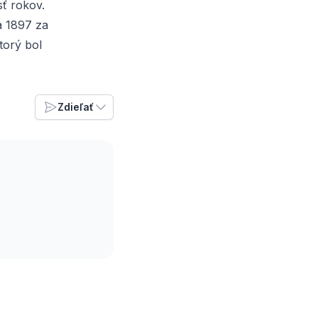
sť rokov.
a 1897 za
torý bol
Zdieľať