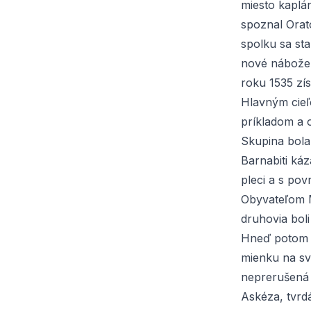
miesto kaplán
spoznal Orat
spolku sa st
nové nábožen
roku 1535 zís
Hlavným cieľ
príkladom a 
Skupina bola 
Barnabiti káz
pleci a s pov
Obyvateľom M
druhovia boli
Hneď potom zi
mienku na sv
neprerušená š
Askéza, tvrdá