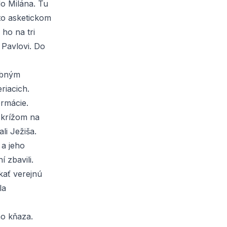
do Milána. Tu
to asketickom
ho na tri
 Pavlovi. Do
obným
riacich.
ormácie.
S krížom na
li Ježiša.
 a jeho
 zbavili.
kať verejnú
la
ho kňaza.