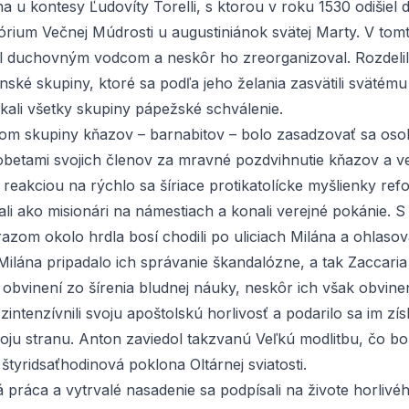
a u kontesy Ľudovíty Torelli, s ktorou v roku 1530 odišiel 
órium Večnej Múdrosti u augustiniánok svätej Marty. V tom
al duchovným vodcom a neskôr ho zreorganizoval. Rozdelil 
ské skupiny, ktoré sa podľa jeho želania zasvätili svätému
kali všetky skupiny pápežské schválenie.
om skupiny kňazov – barnabitov – bolo zasadzovať sa os
obetami svojich členov za mravné pozdvihnutie kňazov a ve
reakciou na rýchlo sa šíriace protikatolícke myšlienky ref
ali ako misionári na námestiach a konali verejné pokánie. 
razom okolo hrdla bosí chodili po uliciach Milána a ohlasova
ilána pripadalo ich správanie škandalózne, a tak Zaccaria
 obvinení zo šírenia bludnej náuky, neskôr ich však obvinení
ntenzívnili svoju apoštolskú horlivosť a podarilo sa im zís
oju stranu. Anton zaviedol takzvanú Veľkú modlitbu, čo bo
tyridsaťhodinová poklona Oltárnej sviatosti.
 práca a vytrvalé nasadenie sa podpísali na živote horlivé