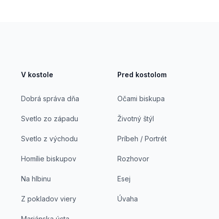
V kostole
Pred kostolom
Dobrá správa dňa
Očami biskupa
Svetlo zo západu
Životný štýl
Svetlo z východu
Príbeh / Portrét
Homílie biskupov
Rozhovor
Na hlbinu
Esej
Z pokladov viery
Úvaha
Mariánska úcta