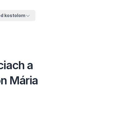
ed kostolom
ciach a
on Mária