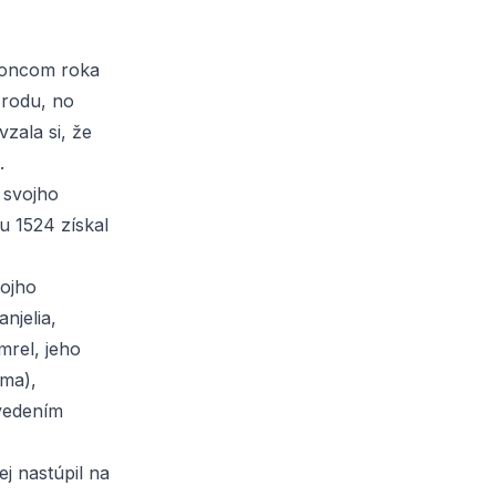
 koncom roka
 rodu, no
zala si, že
.
j svojho
u 1524 získal
vojho
njelia,
mrel, jeho
ema),
 vedením
j nastúpil na