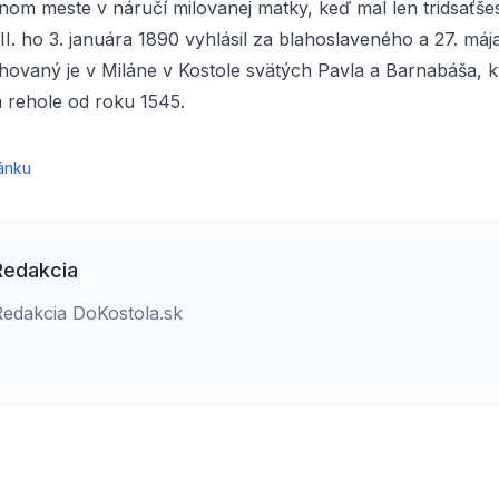
nom meste v náručí milovanej matky, keď mal len tridsaťše
I. ho 3. januára 1890 vyhlásil za blahoslaveného a 27. máj
hovaný je v Miláne v Kostole svätých Pavla a Barnabáša, k
 rehole od roku 1545.
ánku
Redakcia
Redakcia DoKostola.sk