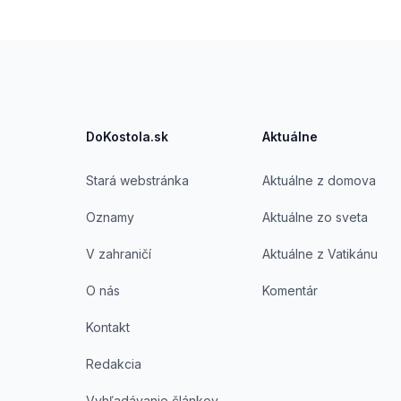
Footer
DoKostola.sk
Aktuálne
Stará webstránka
Aktuálne z domova
Oznamy
Aktuálne zo sveta
V zahraničí
Aktuálne z Vatikánu
O nás
Komentár
Kontakt
Redakcia
Vyhľadávanie článkov