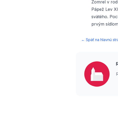
Zomrel v rod
Pápež Lev XII
svätého. Poc
prvým sídlom
← Späť na hlavnú str