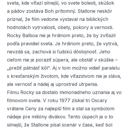
sveta, kde víťazí silnejší, vo svete bolesti, skúšok
a pádov zostáva Boh prítomný. Stallone neskôr
priznal, že film vedome vystaval na biblických
hodnotách vytrvalosti, obety, pokory a vernosti.
Rocky Balboa nie je hrdinom preto, že by zvíťazil
podľa pravidiel sveta. Je hrdinom preto, že vytrvá,
nevzdá sa, zachová si ľudskú dôstojnosť. Jeho
cieľom nie je poraziť súpera, ale obstáť v skúške –
„prežiť pätnásť kôl“. Aj v tom možno vidieť paralelu
s kresťanským životom, kde víťazstvom nie je sláva,
ale vernosť a nádej aj uprostred utrpenia.
Filmu
Rocky
sa dostalo mimoriadneho uznania aj vo
filmovom svete. V roku 1977 získal tri Oscary
vrátane Ceny za najlepší film a stal sa symbolom
nádeje pre milióny divákov. Tento úspech je o to
silnejší, že Stallone písal scenár v čase, keď bol