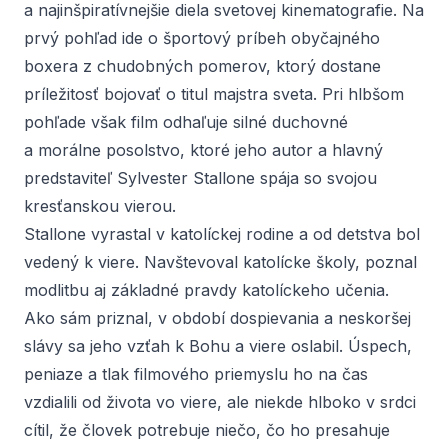
a najinšpiratívnejšie diela svetovej kinematografie. Na
prvý pohľad ide o športový príbeh obyčajného
boxera z chudobných pomerov, ktorý dostane
príležitosť bojovať o titul majstra sveta. Pri hlbšom
pohľade však film odhaľuje silné duchovné
a morálne posolstvo, ktoré jeho autor a hlavný
predstaviteľ Sylvester Stallone spája so svojou
kresťanskou vierou.
Stallone vyrastal v katolíckej rodine a od detstva bol
vedený k viere. Navštevoval katolícke školy, poznal
modlitbu aj základné pravdy katolíckeho učenia.
Ako sám priznal, v období dospievania a neskoršej
slávy sa jeho vzťah k Bohu a viere oslabil. Úspech,
peniaze a tlak filmového priemyslu ho na čas
vzdialili od života vo viere, ale niekde hlboko v srdci
cítil, že človek potrebuje niečo, čo ho presahuje