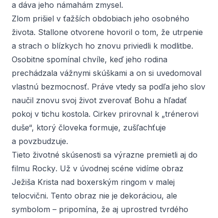
a dáva jeho námahám zmysel.
Zlom prišiel v ťažších obdobiach jeho osobného
života. Stallone otvorene hovoril o tom, že utrpenie
a strach o blízkych ho znovu priviedli k modlitbe.
Osobitne spomínal chvíle, keď jeho rodina
prechádzala vážnymi skúškami a on si uvedomoval
vlastnú bezmocnosť. Práve vtedy sa podľa jeho slov
naučil znovu svoj život zverovať Bohu a hľadať
pokoj v tichu kostola. Cirkev prirovnal k „trénerovi
duše“, ktorý človeka formuje, zušľachťuje
a povzbudzuje.
Tieto životné skúsenosti sa výrazne premietli aj do
filmu
Rocky
. Už v úvodnej scéne vidíme obraz
Ježiša Krista nad boxerským ringom v malej
telocvični. Tento obraz nie je dekoráciou, ale
symbolom – pripomína, že aj uprostred tvrdého