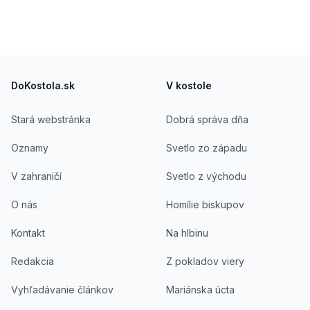
Footer
DoKostola.sk
V kostole
Stará webstránka
Dobrá správa dňa
Oznamy
Svetlo zo západu
V zahraničí
Svetlo z východu
O nás
Homílie biskupov
Kontakt
Na hlbinu
Redakcia
Z pokladov viery
Vyhľadávanie článkov
Mariánska úcta