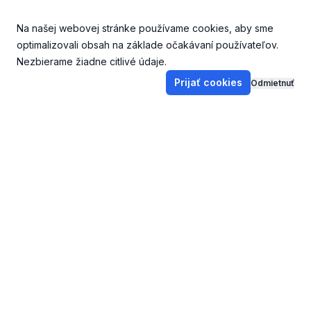
Na našej webovej stránke používame cookies, aby sme
optimalizovali obsah na základe očakávaní používateľov.
Nezbierame žiadne citlivé údaje.
Prijať cookies
Odmietnuť
Footer
DoKostola.sk
V kostole
Stará webstránka
Dobrá správa dňa
Oznamy
Svetlo zo západu