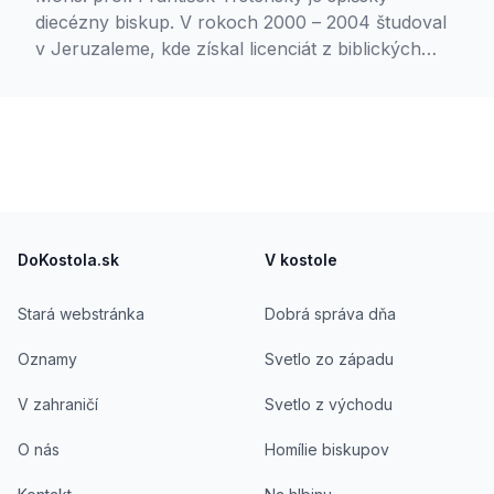
diecézny biskup. V rokoch 2000 – 2004 študoval
v Jeruzaleme, kde získal licenciát z biblických
vied a archeológie. V roku 2006 získal doktorát z
biblickej teológie na Pápežskej teologickej
akadémii v Krakove, v roku 2008 sa habilitoval na
docenta a Teologickej fakulte Katolíckej univerzity
v Ružomberku a v roku 2015 ho prezident SR
vymenoval za profesora. Od roku 2004 prednáša
Footer
biblické predmety na Teologickom inštitúte
Teologickej fakulty Katolíckej univerzity a v
DoKostola.sk
V kostole
Kňazskom seminári biskupa Jána Vojtaššáka v
Spišskej Kapitule. Aktívne publikuje a
Stará webstránka
Dobrá správa dňa
spolupracuje s Rádiom Lumen a TV Lux v oblasti
Oznamy
Svetlo zo západu
biblickej problematiky.
V zahraničí
Svetlo z východu
O nás
Homílie biskupov