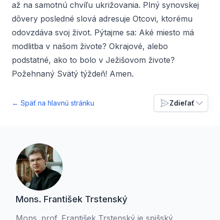
až na samotnú chvíľu ukrižovania. Plný synovskej
dôvery posledné slová adresuje Otcovi, ktorému
odovzdáva svoj život. Pýtajme sa: Aké miesto má
modlitba v našom živote? Okrajové, alebo
podstatné, ako to bolo v Ježišovom živote?
Požehnaný Svätý týždeň! Amen.
← Späť na hlavnú stránku
Zdieľať
Mons. František Trstenský
Mons. prof. František Trstenský je spišský