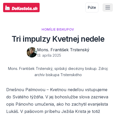
Púte
HOMÍLIE BISKUPOV
Tri impulzy Kvetnej nedele
Mons. František Trstenský
13. apríla 2025
Mons. František Trstenský, spišský diecézny biskup. Zdroj:
archív biskupa Trstenského
Dnešnou Palmovou – Kvetnou nedeľou vstupujeme
do Svätého týždňa. V jej bohoslužbe slova zaznieva
opis Pánovho umučenia, ako ho zachytil evanjelista
Lukáš. V pašiovom príbehu Ježiša Krista je totiž