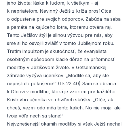
jeho života: láska k ľuďom, k všetkým – aj
k nepriateľom. Nevinný Ježiš z kríža prosí Otca
o odpustenie pre svojich odporcov. Zabúda na seba
a pamätá na kajúceho lotra, ktorému otvára raj.
Tento Ježišov štýl je silnou výzvou pre nás, aby
sme si ho osvojili zvlášť v tomto Jubilejnom roku.
Tretím impulzom je skutočnosť, že evanjelista
osobitným spôsobom kladie dôraz na prítomnosť
modlitby v Ježišovom živote. V Getsemanskej
záhrade vyzýva učeníkov: „Modlite sa, aby ste
neprišli do pokušenia!“ (Lk 22,40) Sám sa obracia
k Otcovi v modlitbe, ktorá je vzorom pre každého
Kristovho učeníka vo chvíľach skúšky: „Otče, ak
chceš, vezmi odo mňa tento kalich. No nie moja, ale
tvoja vôľa nech sa stane!“
Najvznešenejší okamih modlitby si však Ježiš nechal