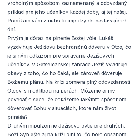
vrcholným spôsobom zaznamenaný a odovzdaný
príklad pre jeho učeníkov každej doby, aj tej našej.
Ponúkam vám z neho tri impulzy do nastávajúcich
dní.
Prvým je dôraz na plnenie Božej vôle. Lukáš
vyzdvihuje Ježišovu bezhraničnú dôveru v Otca, čo
je silným odkazom pre správanie Ježišových
učeníkov. V Getsemanskej záhrade Ježiš vyjadruje
obavy z toho, čo ho čaká, ale zároveň dôveruje
Božiemu plánu. Na kríži zomiera plný odovzdanosti
Otcovi s modlitbou na perách. Môžeme aj my
povedať o sebe, že dokážeme takýmto spôsobom
dôverovať Bohu v situáciách, ktoré nám život
prináša?
Druhým impulzom je Ježišovo bytie pre druhých.
Boží Syn ešte aj na kríži plní to, čo bolo obsahom