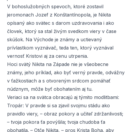
V bohoslužobných spevoch, ktoré zostavil
jeromonach Jozef z Konštantínopola, je Nikita
opísaný ako svätec s darom uzdravovania i ako
človek, ktorý sa stal živým svedkom viery v čase
skúšok. Na Východe je známy a uctievaný
prívlastkom
vyznávač
, teda ten, ktorý vyznával
vernosť Kristovi aj za cenu utrpenia.
Hoci svätý Nikita na Západe nie je všeobecne
známy, jeho príklad, ako byť verný pravde, odvážny
v ťažkostiach a s otvoreným srdcom pomáhať
núdznym, môže byť obohatením aj tu.
Veriaci sa na svätca obracajú aj týmito modlitbami:
Tropár:
V pravde si sa zjavil svojmu stádu ako
pravidlo viery, – obraz pokory a učiteľ zdržanlivosti;
– tvoja pokora ťa povýšila; tvoja chudoba ťa
obohatila. – Otče Nikita, – pros Krista Boha, aby