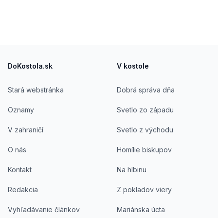
Footer
DoKostola.sk
V kostole
Stará webstránka
Dobrá správa dňa
Oznamy
Svetlo zo západu
V zahraničí
Svetlo z východu
O nás
Homílie biskupov
Kontakt
Na hlbinu
Redakcia
Z pokladov viery
Vyhľadávanie článkov
Mariánska úcta