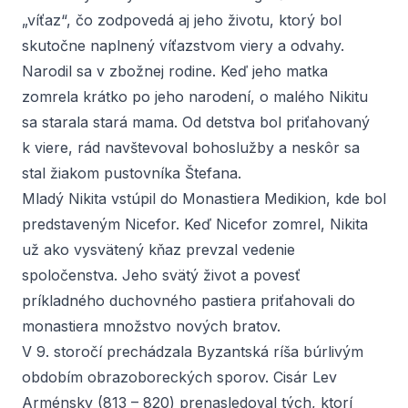
„víťaz“, čo zodpovedá aj jeho životu, ktorý bol
skutočne naplnený víťazstvom viery a odvahy.
Narodil sa v zbožnej rodine. Keď jeho matka
zomrela krátko po jeho narodení, o malého Nikitu
sa starala stará mama. Od detstva bol priťahovaný
k viere, rád navštevoval bohoslužby a neskôr sa
stal žiakom pustovníka Štefana.
Mladý Nikita vstúpil do Monastiera Medikion, kde bol
predstaveným Nicefor. Keď Nicefor zomrel, Nikita
už ako vysvätený kňaz prevzal vedenie
spoločenstva. Jeho svätý život a povesť
príkladného duchovného pastiera priťahovali do
monastiera množstvo nových bratov.
V 9. storočí prechádzala Byzantská ríša búrlivým
obdobím obrazoboreckých sporov. Cisár Lev
Arménsky (813 – 820) prenasledoval tých, ktorí