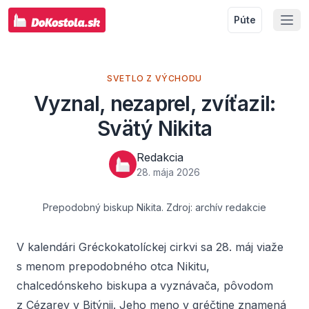
Púte
SVETLO Z VÝCHODU
Vyznal, nezaprel, zvíťazil:
Svätý Nikita
Redakcia
28. mája 2026
Prepodobný biskup Nikita. Zdroj: archív redakcie
V kalendári Gréckokatolíckej cirkvi sa 28. máj viaže
s menom prepodobného otca Nikitu,
chalcedónskeho biskupa a vyznávača, pôvodom
z Cézarey v Bitýnii. Jeho meno v gréčtine znamená