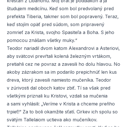
kresťan z Libanonu. Môj brat je poddiakon a ja
študujem medicínu. Keď som bol predvolaný pred
prefekta Tiberia, takmer som bol popravený. Teraz,
keď stojím opäť pred súdom, som pripravený
zomrieť za Krista, svojho Spasiteľa a Boha. S jeho
pomocou znášam všetky muky.“
Teodor nariadil dvom katom Alexandrovi a Asteriovi,
aby svätcovi prevŕtali kolená železným vrtákom,
pretiahli cez ne povraz a zavesili ho dolu hlavou. No
akoby zázrakom sa im podarilo prepichnúť len kus
dreva, ktorý zavesili namiesto mučeníka. Teodor
v zúrivosti dal oboch katov zbiť. Tí sa však pred
všetkými priznali ku Kristovi, vzdali sa mučenia
a sami vyhlásili: „Veríme v Krista a chceme preňho
trpieť!“ Za to boli okamžite sťatí. Cirkev ich spolu so
svätým Tallelaiom uctieva ako mučeníkov.