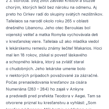
z 3. storočia. Svoj život zasvätil Kristovi a službe
chorým, ktorých liečil bez nároku na odmenu. Aj
preto ho Cirkev radí do skupiny svätých
nezištníkov
.
Tallelaios sa narodil okolo roku 265 v oblasti
dnešného Libanonu. Jeho otec Beroukias bol
vojenský veliteľ a matka Romylia vychovávala deti
v kresťanskej viere. Tallelaia už ako mladíka viedol
k lekárskemu remeslu známy liečiteľ Makarios. Hoci
mal len 18 rokov, získal si povesť láskavého
a schopného lekára, ktorý sa zvlášť staral
o chudobných. Jeho lekárske umenie bolo
v niektorých prípadoch považované za zázračné.
Počas prenasledovania kresťanov za cisára
Numeriána (283 – 284) ho zajali v Ankyre
a predviedli pred prefekta Teodora v Aegei. Tam sa
otvorene priznal ku kresťanstvu a vyhlásil: „Som