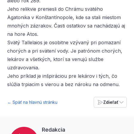
alebo rok 289.
Jeho relikvie preniesli do Chrámu svätého
Agatonika v Konštantínopole, kde sa stali miestom
mnohých zázrakov. Časti ostatkov sa nachádzajú aj
na hore Atos.
Svätý Tallelaios je osobitne vzývaný pri pomazaní
chorých a pri svätení vody. Je patrónom chorých,
lekárov a všetkých, ktorí sa venujú službe
uzdravovania.
Jeho príklad je inšpiráciou pre lekárov i tých, čo
slúžia trpiacim s vierou a bez nároku na odmenu.
← Späť na hlavnú stránku
Zdieľať
Redakcia