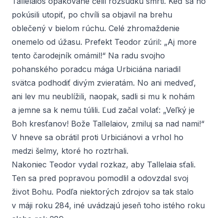
Tallelaios opakovane čelil rozsudku smrti. Keď sa ho
pokúsili utopiť, po chvíli sa objavil na brehu
oblečený v bielom rúchu. Celé zhromaždenie
onemelo od úžasu. Prefekt Teodor zúril: „Aj more
tento čarodejník omámil!“ Na radu svojho
pohanského poradcu mága Urbiciána nariadil
svätca podhodiť divým zvieratám. No ani medveď,
ani lev mu neublížili, naopak, sadli si mu k nohám
a jemne sa k nemu túlili. Ľud začal volať: „Veľký je
Boh kresťanov! Bože Tallelaiov, zmiluj sa nad nami!“
V hneve sa obrátil proti Urbiciánovi a vrhol ho
medzi šelmy, ktoré ho roztrhali.
Nakoniec Teodor vydal rozkaz, aby Tallelaia sťali.
Ten sa pred popravou pomodlil a odovzdal svoj
život Bohu. Podľa niektorých zdrojov sa tak stalo
v máji roku 284, iné uvádzajú jeseň toho istého roku