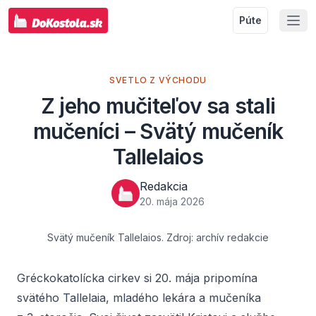
Púte
SVETLO Z VÝCHODU
Z jeho mučiteľov sa stali
mučeníci – Svätý mučeník
Tallelaios
Redakcia
20. mája 2026
Svätý mučeník Tallelaios. Zdroj: archív redakcie
Gréckokatolícka cirkev si 20. mája pripomína
svätého Tallelaia, mladého lekára a mučeníka