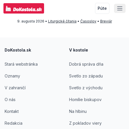
Púte
9. augusta 2026
•
Liturgické čítania
•
Časoslov
•
Breviár
Footer
DoKostola.sk
V kostole
Stará webstránka
Dobrá správa dňa
Oznamy
Svetlo zo západu
V zahraničí
Svetlo z východu
O nás
Homílie biskupov
Kontakt
Na hlbinu
Redakcia
Z pokladov viery