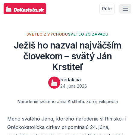
Púte
SVETLO Z VÝCHODU
SVETLO ZO ZÁPADU
Ježiš ho nazval najväčším
človekom – svätý Ján
Krstiteľ
Redakcia
24. júna 2026
Narodenie svätého Jána Krstiteľa. Zdroj: wikipedia
Meno svätého Jána, ktorého narodenie si Rímsko- i
Gréckokatolícka cirkev pripomínajú 24. júna,