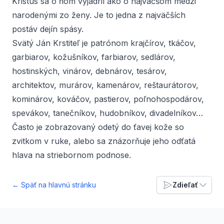
Kristus sa o ňom vyjadril ako o najväčšom medzi
narodenými zo ženy. Je to jedna z najväčších
postáv dejín spásy.
Svätý Ján Krstiteľ je patrónom krajčírov, tkáčov,
garbiarov, kožušníkov, farbiarov, sedlárov,
hostinských, vinárov, debnárov, tesárov,
architektov, murárov, kamenárov, reštaurátorov,
kominárov, kováčov, pastierov, poľnohospodárov,
spevákov, tanečníkov, hudobníkov, divadelníkov…
Často je zobrazovaný odetý do ťavej kože so
zvitkom v ruke, alebo sa znázorňuje jeho odťatá
hlava na striebornom podnose.
← Späť na hlavnú stránku
Zdieľať