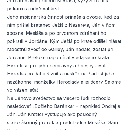
Jordán hlásal príchod Mesiáša, vyzýval ľudí k
pokániu a udeľoval krst.
Jeho misionárska činnosť prinášala ovocie. Keď za
ním prišiel bratanec Ježiš z Nazareta, Ján v ňom
spoznal Mesiáša a po prvotnom zdráhaní ho
pokrstil v Jordáne. Kým Ježiš po krste odišiel hlásať
radostnú zvesť do Galiley, Ján naďalej zostal pri
Jordáne. Pretože napomínal vtedajšieho kráľa
Herodesa pre jeho nemravný a hriešny život,
Herodes ho dal uväzniť a neskôr na žiadosť jeho
nezákonnej manželky Herodiady a jej dcéry Salome
vo väzení sťať.
Na Jánovo svedectvo sa viacero ľudí rozhodlo
nasledovať „Božieho Baránka“ – napríklad Ondrej a
Ján. Ján Krstiteľ vystupuje ako posledný
starozákonný prorok a predchodca Mesiáša. Sám