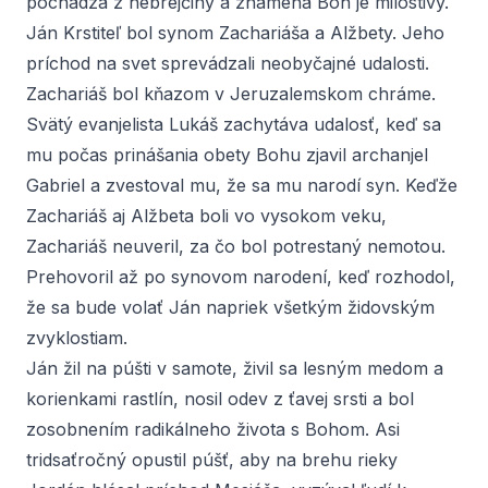
pochádza z hebrejčiny a znamená Boh je milostivý.
Ján Krstiteľ bol synom Zachariáša a Alžbety. Jeho
príchod na svet sprevádzali neobyčajné udalosti.
Zachariáš bol kňazom v Jeruzalemskom chráme.
Svätý evanjelista Lukáš zachytáva udalosť, keď sa
mu počas prinášania obety Bohu zjavil archanjel
Gabriel a zvestoval mu, že sa mu narodí syn. Keďže
Zachariáš aj Alžbeta boli vo vysokom veku,
Zachariáš neuveril, za čo bol potrestaný nemotou.
Prehovoril až po synovom narodení, keď rozhodol,
že sa bude volať Ján napriek všetkým židovským
zvyklostiam.
Ján žil na púšti v samote, živil sa lesným medom a
korienkami rastlín, nosil odev z ťavej srsti a bol
zosobnením radikálneho života s Bohom. Asi
tridsaťročný opustil púšť, aby na brehu rieky