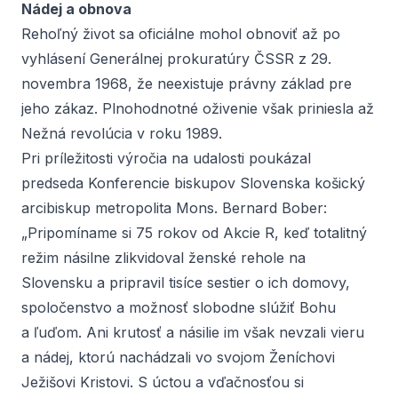
Nádej a obnova
Rehoľný život sa oficiálne mohol obnoviť až po
vyhlásení Generálnej prokuratúry ČSSR z 29.
novembra 1968, že neexistuje právny základ pre
jeho zákaz. Plnohodnotné oživenie však priniesla až
Nežná revolúcia v roku 1989.
Pri príležitosti výročia na udalosti poukázal
predseda Konferencie biskupov Slovenska košický
arcibiskup metropolita Mons. Bernard Bober:
„Pripomíname si 75 rokov od Akcie R, keď totalitný
režim násilne zlikvidoval ženské rehole na
Slovensku a pripravil tisíce sestier o ich domovy,
spoločenstvo a možnosť slobodne slúžiť Bohu
a ľuďom. Ani krutosť a násilie im však nevzali vieru
a nádej, ktorú nachádzali vo svojom Ženíchovi
Ježišovi Kristovi. S úctou a vďačnosťou si