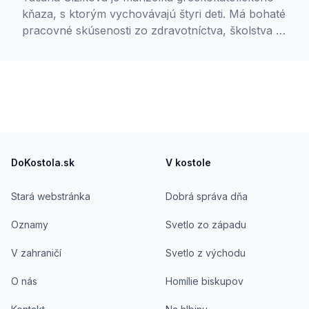
kňaza, s ktorým vychovávajú štyri deti. Má bohaté
pracovné skúsenosti zo zdravotníctva, školstva aj
komerčnej sféry, kde sa stretla s rôznorodými
ľudskými príbehmi. V súčasnosti študuje
counseling na Teologickej fakulte Trnavskej
univerzity.
Footer
DoKostola.sk
V kostole
Stará webstránka
Dobrá správa dňa
Oznamy
Svetlo zo západu
V zahraničí
Svetlo z východu
O nás
Homílie biskupov