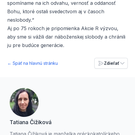
spomíname na ich odvahu, vernosť a oddanosť
Bohu, ktoré ostali svedectvom aj v časoch
neslobody.“
Aj po 75 rokoch je pripomienka Akcie R výzvou,
aby sme si vážili dar náboženskej slobody a chránili
ju pre budúce generácie.
← Späť na hlavnú stránku
Zdieľať
Tatiana Čižiková
Tatiana Čižiková je manželka gréckokatolíckeho