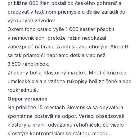
približne 800 žien poslali do českého pohraničia
pracovať v textilnom priemysle a ďalšie zaradili do
výrobných závodov.
Okrem toho ostalo vyše 1 600 sestier pôsobiť
v nemocniciach, pretože režim nedokázal
zabezpečiť náhradu za ich službu chorým. Akcia R
sa tak priamo či nepriamo dotkla viac než
3 500 rehoľníčok.
Zhabaný bol aj kláštorný majetok. Mnohé knižnice,
umelecké diela a vzácne rukopisy boli zničené alebo
rozkradnuté.
Odpor veriacich
Na približne 15 miestach Slovenska sa obyvatelia
spontánne postavili na odpor. Veriaci obsadzovali
kláštory a bránili odvážaniu rehoľníčok, čo viedlo
k ostrým konfrontáciám so štátnou mocou.