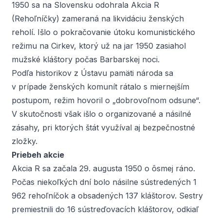
1950 sa na Slovensku odohrala Akcia R
(Rehoľníčky) zameraná na likvidáciu ženských
reholí. Išlo o pokračovanie útoku komunistického
režimu na Cirkev, ktorý už na jar 1950 zasiahol
mužské kláštory počas Barbarskej noci.
Podľa historikov z Ústavu pamäti národa sa
v prípade ženských komunít rátalo s miernejším
postupom, režim hovoril o „dobrovoľnom odsune“.
V skutočnosti však išlo o organizované a násilné
zásahy, pri ktorých štát využíval aj bezpečnostné
zložky.
Priebeh akcie
Akcia R sa začala 29. augusta 1950 o ôsmej ráno.
Počas niekoľkých dní bolo násilne sústredených 1
962 rehoľníčok a obsadených 137 kláštorov. Sestry
premiestnili do 16 sústreďovacích kláštorov, odkiaľ