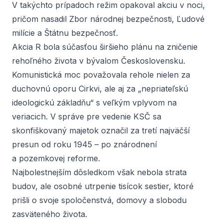
V takýchto prípadoch režim opakoval akciu v noci,
pričom nasadil Zbor národnej bezpečnosti, Ľudové
milície a Štátnu bezpečnosť.
Akcia R bola súčasťou širšieho plánu na zničenie
rehoľného života v bývalom Československu.
Komunistická moc považovala rehole nielen za
duchovnú oporu Cirkvi, ale aj za „nepriateľskú
ideologickú základňu“ s veľkým vplyvom na
veriacich. V správe pre vedenie KSČ sa
skonfiškovaný majetok označil za tretí najväčší
presun od roku 1945 – po znárodnení
a pozemkovej reforme.
Najbolestnejším dôsledkom však nebola strata
budov, ale osobné utrpenie tisícok sestier, ktoré
prišli o svoje spoločenstvá, domovy a slobodu
zasväteného života.