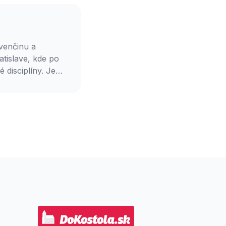
venčinu a
atislave, kde po
 disciplíny. Je
 náboženským a
udbu jeho kapely
ženatý, má jednu