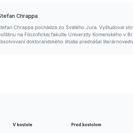
Štefan Chrappa
Štefan Chrappa pochádza zo Svätého Jura. Vyštudoval slo
oľštinu na Filozofickej fakulte Univerzity Komenského v Br
bsolvovaní doktorandského štúdia prednášal literárnovedné
dlhoročným redaktorom Slovenského rozhlasu. Venuje sa
kultúrnym témam. Je nositeľom ocenení Fra Angelico, za h
ískali štyri ocenenia Radiohead awards. Je rímskokatolík, 
céru.
V kostole
Pred kostolom