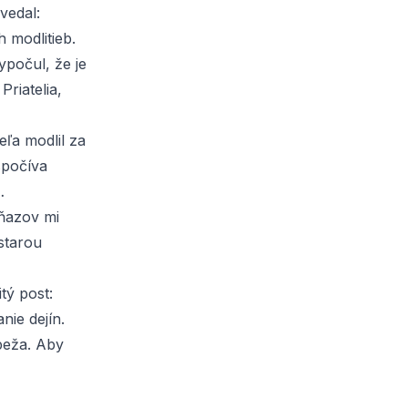
vedal:
 modlitieb.
počul, že je
riatelia,
ľa modlil za
spočíva
…
kňazov mi
starou
tý post:
nie dejín.
peža. Aby