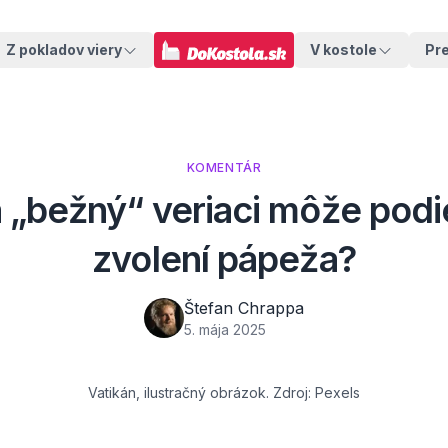
Z pokladov viery
V kostole
Pr
KOMENTÁR
 „bežný“ veriaci môže podi
zvolení pápeža?
Štefan Chrappa
5. mája 2025
Vatikán, ilustračný obrázok. Zdroj: Pexels