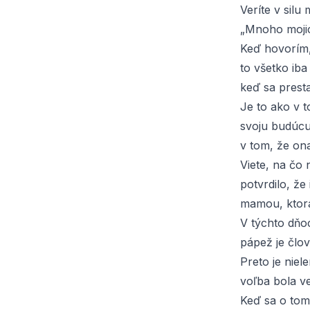
Veríte v silu
„Mnoho mojic
Keď hovorím,
to všetko ib
keď sa presta
Je to ako v 
svoju budúcu
v tom, že on
Viete, na čo
potvrdilo, že
mamou, ktorá
V týchto dňoc
pápež je člov
Preto je nie
voľba bola 
Keď sa o tom 