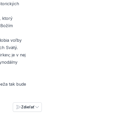
storických
 ktorý
s Božím
dobia voľby
ch Svätý.
rkev; je v nej
synodálny
peža tak bude
Zdieľať