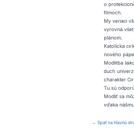
o protekcioni
filmoch.
My veriaci v
vyrovná všet
plánom.
Katolícka ci
nového pápež
Modlitba laik
duch univerz
charakter Cir
Tu sú odporú
Modliť sa mô
vďaka nášmu 
← Späť na hlavnú str