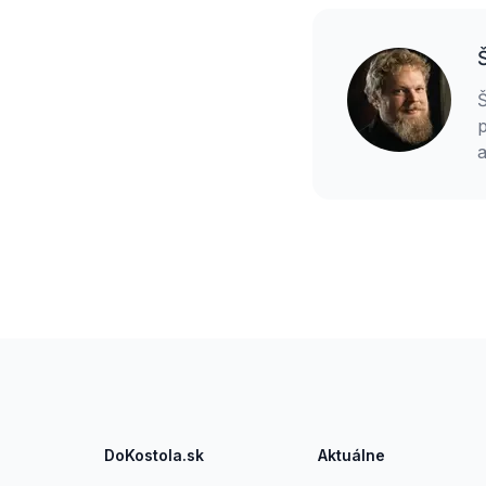
p
a
z
d
Footer
DoKostola.sk
Aktuálne