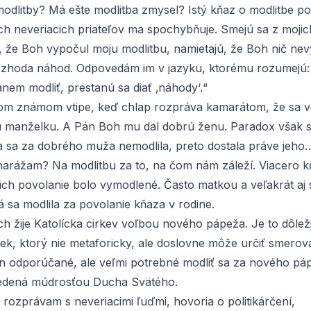
 modlitby? Má ešte modlitba zmysel? Istý kňaz o modlitbe po
h neveriacich priateľov ma spochybňuje. Smejú sa z mojich
 že Boh vypočul moju modlitbu, namietajú, že Boh nič nevy
a zhoda náhod. Odpovedám im v jazyku, ktorému rozumejú: P
nem modliť, prestanú sa diať ‚náhody‘.“
tom známom vtipe, keď chlap rozpráva kamarátom, že sa ve
 manželku. A Pán Boh mu dal dobrú ženu. Paradox však 
a sa za dobrého muža nemodlila, preto dostala práve jeho
 narážam? Na modlitbu za to, na čom nám záleží. Viacero 
 ich povolanie bolo vymodlené. Často matkou a veľakrát aj 
 sa modlila za povolanie kňaza v rodine.
h žije Katolícka cirkev voľbou nového pápeža. Je to dôleži
ek, ktorý nie metaforicky, ale doslovne môže určiť smerova
len odporúčané, ale veľmi potrebné modliť sa za nového pá
vedená múdrosťou Ducha Svätého.
rozprávam s neveriacimi ľuďmi, hovoria o politikárčení,