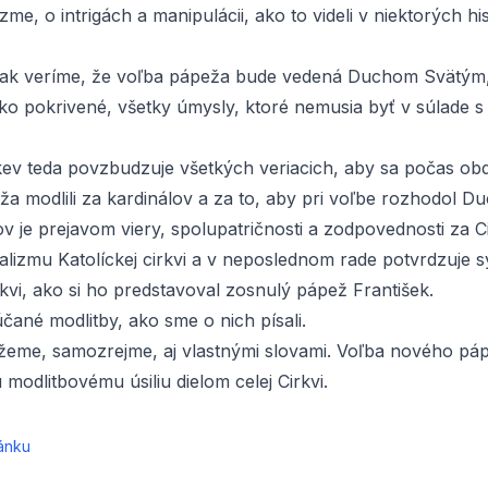
zme, o intrigách a manipulácii, ako to videli v niektorých hi
šak veríme, že voľba pápeža bude vedená Duchom Svätým,
ko pokrivené, všetky úmysly, ktoré nemusia byť v súlade 
rkev teda povzbudzuje všetkých veriacich, aby sa počas ob
a modlili za kardinálov a za to, aby pri voľbe rozhodol Du
ov je prejavom viery, spolupatričnosti a zodpovednosti za Ci
alizmu Katolíckej cirkvi a v neposlednom rade potvrdzuje 
kvi, ako si ho predstavoval zosnulý pápež František.
čané modlitby, ako sme o nich písali
.
žeme, samozrejme, aj vlastnými slovami. Voľba nového pá
modlitbovému úsiliu dielom celej Cirkvi.
ánku